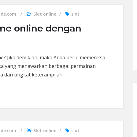
ade.com
Slot online
slot
me online dengan
e? Jika demikian, maka Anda perlu memeriksa
uka yang menawarkan berbagai permainan
a dan tingkat keterampilan.
nline dengan oneplay77
ade.com
Slot online
slot