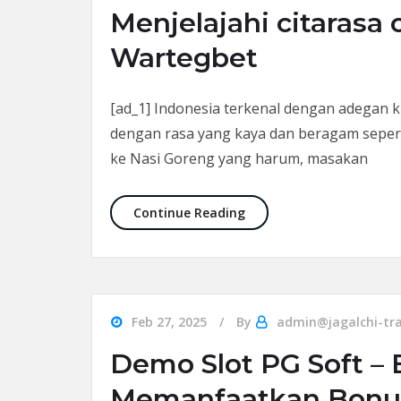
Menjelajahi citarasa 
Wartegbet
[ad_1] Indonesia terkenal dengan adegan 
dengan rasa yang kaya dan beragam sepert
ke Nasi Goreng yang harum, masakan
Menjelajahi citarasa ote
Continue Reading
Feb 27, 2025
By
admin@jagalchi-tr
Demo Slot PG Soft –
Memanfaatkan Bonus