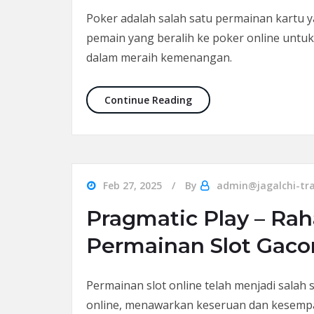
Poker adalah salah satu permainan kartu ya
pemain yang beralih ke poker online unt
dalam meraih kemenangan.
Slot Online – Panduan B
Continue Reading
Feb 27, 2025
By
admin@jagalchi-tr
Pragmatic Play – Rah
Permainan Slot Gaco
Permainan slot online telah menjadi salah 
online, menawarkan keseruan dan kesemp