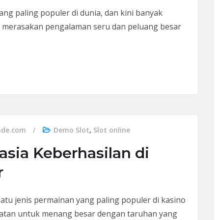
ng paling populer di dunia, dan kini banyak
uk merasakan pengalaman seru dan peluang besar
ermain Poker Online dengan Cerdas
ade.com
Demo Slot
,
Slot online
asia Keberhasilan di
r
satu jenis permainan yang paling populer di kasino
atan untuk menang besar dengan taruhan yang