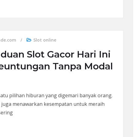
 Slot Online dengan Minimal Deposit 10 Ribu
ade.com
Slot online
uan Slot Gacor Hari Ini
euntungan Tanpa Modal
satu pilihan hiburan yang digemari banyak orang.
i juga menawarkan kesempatan untuk meraih
sering
 Slot Gacor Hari Ini agar Mendapatkan Keuntungan Tanpa Mod