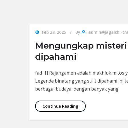
Feb 28, 2025
By
admin@jagalchi-tr
Mengungkap misteri 
dipahami
[ad_1] Rajangamen adalah makhluk mitos ya
Legenda binatang yang sulit dipahami ini t
berbagai budaya, dengan banyak yang
Mengungkap misteri Raj
Continue Reading