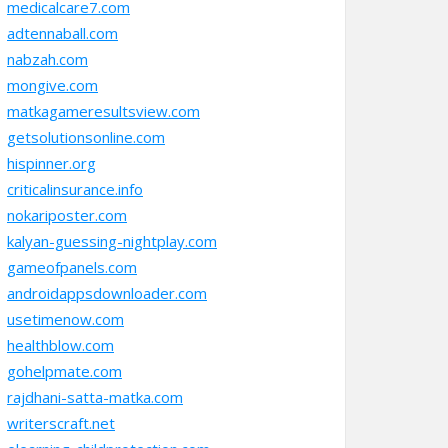
medicalcare7.com
adtennaball.com
nabzah.com
mongive.com
matkagameresultsview.com
getsolutionsonline.com
hispinner.org
criticalinsurance.info
nokariposter.com
kalyan-guessing-nightplay.com
gameofpanels.com
androidappsdownloader.com
usetimenow.com
healthblow.com
gohelpmate.com
rajdhani-satta-matka.com
writerscraft.net
al Besar