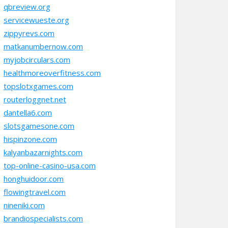
qbreview.org
servicewueste.org
zippyrevs.com
matkanumbernow.com
myjobcirculars.com
healthmoreoverfitness.com
topslotxgames.com
routerloggnet.net
dantella6.com
slotsgamesone.com
hispinzone.com
kalyanbazarnights.com
top-online-casino-usa.com
honghuidoor.com
flowingtravel.com
nineniki.com
brandiospecialists.com