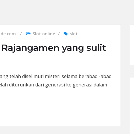
ade.com
Slot online
slot
Rajangamen yang sulit
ng telah diselimuti misteri selama berabad -abad.
elah diturunkan dari generasi ke generasi dalam
angamen yang sulit dipahami