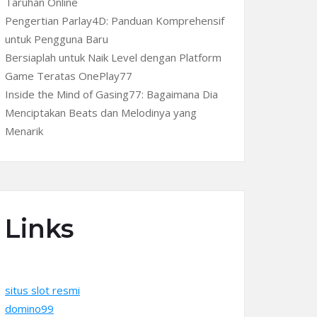
Taruhan Online
Pengertian Parlay4D: Panduan Komprehensif
untuk Pengguna Baru
Bersiaplah untuk Naik Level dengan Platform
Game Teratas OnePlay77
Inside the Mind of Gasing77: Bagaimana Dia
Menciptakan Beats dan Melodinya yang
Menarik
Links
situs slot resmi
domino99