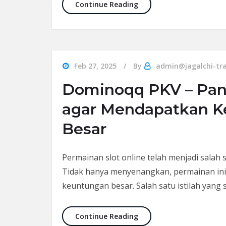
Slot Demo – Daftar Situs
Continue Reading
Feb 27, 2025
By
admin@jagalchi-tr
Dominoqq PKV – Pand
agar Mendapatkan K
Besar
Permainan slot online telah menjadi salah 
Tidak hanya menyenangkan, permainan in
keuntungan besar. Salah satu istilah yang 
Dominoqq PKV – Panduan
Continue Reading