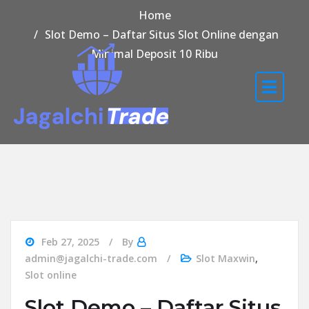
Home
Slot Demo – Daftar Situs Slot Online dengan
Minimal Deposit 10 Ribu
Feb 27, 2025
By
admin@jagalchi-trade.com
Slot Maxwin
,
Slot online
Slot Demo – Daftar Situs