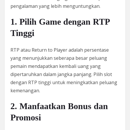
pengalaman yang lebih menguntungkan.
1. Pilih Game dengan RTP
Tinggi
RTP atau Return to Player adalah persentase
yang menunjukkan seberapa besar peluang
pemain mendapatkan kembali uang yang
dipertaruhkan dalam jangka panjang. Pilih slot
dengan RTP tinggi untuk meningkatkan peluang
kemenangan.
2. Manfaatkan Bonus dan
Promosi