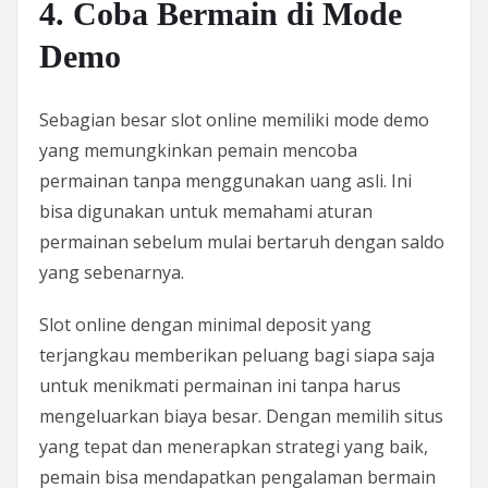
4. Coba Bermain di Mode
Demo
Sebagian besar slot online memiliki mode demo
yang memungkinkan pemain mencoba
permainan tanpa menggunakan uang asli. Ini
bisa digunakan untuk memahami aturan
permainan sebelum mulai bertaruh dengan saldo
yang sebenarnya.
Slot online dengan minimal deposit yang
terjangkau memberikan peluang bagi siapa saja
untuk menikmati permainan ini tanpa harus
mengeluarkan biaya besar. Dengan memilih situs
yang tepat dan menerapkan strategi yang baik,
pemain bisa mendapatkan pengalaman bermain