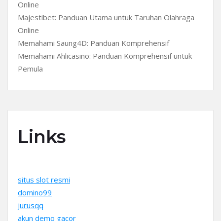
Online
Majestibet: Panduan Utama untuk Taruhan Olahraga
Online
Memahami Saung4D: Panduan Komprehensif
Memahami Ahlicasino: Panduan Komprehensif untuk
Pemula
Links
situs slot resmi
domino99
jurusqq
akun demo gacor