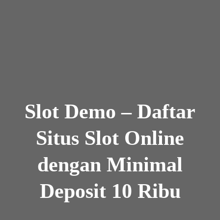
Skip to the content
Slot Demo – Daftar
Situs Slot Online
dengan Minimal
Deposit 10 Ribu