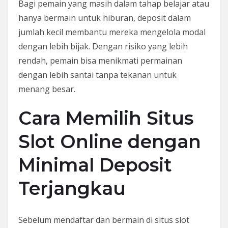
Bagi pemain yang masih dalam tahap belajar atau
hanya bermain untuk hiburan, deposit dalam
jumlah kecil membantu mereka mengelola modal
dengan lebih bijak. Dengan risiko yang lebih
rendah, pemain bisa menikmati permainan
dengan lebih santai tanpa tekanan untuk
menang besar.
Cara Memilih Situs
Slot Online dengan
Minimal Deposit
Terjangkau
Sebelum mendaftar dan bermain di situs slot