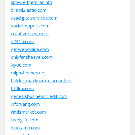
knowledgeforall.info
brand2lastio.com
usadigitalservices.com
socialhoppers.com
creativedream.net
n2315.com
getwebonline.com
onlyfansheaven.com
lky08.com
ralph-fiennes.net
fielder-maximum-discount.net
fitfllex.com
genesisbusinesscredit.com
inforuang.com
kindsmarket.com
luvelylife.com
macramb.com