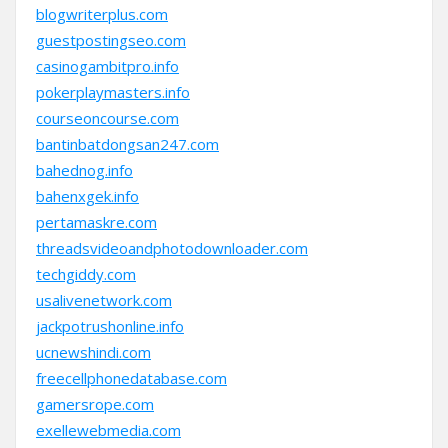
blogwriterplus.com
guestpostingseo.com
casinogambitpro.info
pokerplaymasters.info
courseoncourse.com
bantinbatdongsan247.com
bahednog.info
bahenxgek.info
pertamaskre.com
threadsvideoandphotodownloader.com
techgiddy.com
usalivenetwork.com
jackpotrushonline.info
ucnewshindi.com
freecellphonedatabase.com
gamersrope.com
exellewebmedia.com