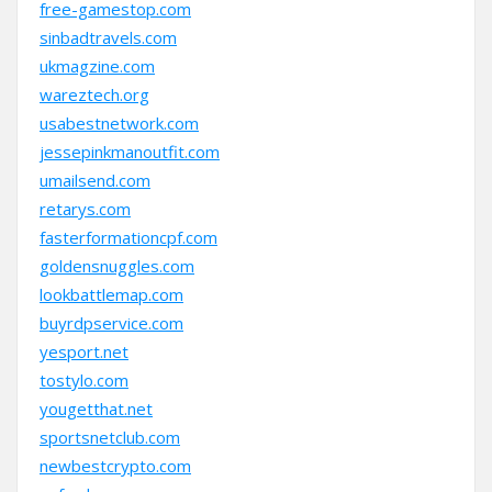
free-gamestop.com
sinbadtravels.com
ukmagzine.com
wareztech.org
usabestnetwork.com
jessepinkmanoutfit.com
umailsend.com
retarys.com
fasterformationcpf.com
goldensnuggles.com
lookbattlemap.com
buyrdpservice.com
yesport.net
tostylo.com
yougetthat.net
sportsnetclub.com
newbestcrypto.com