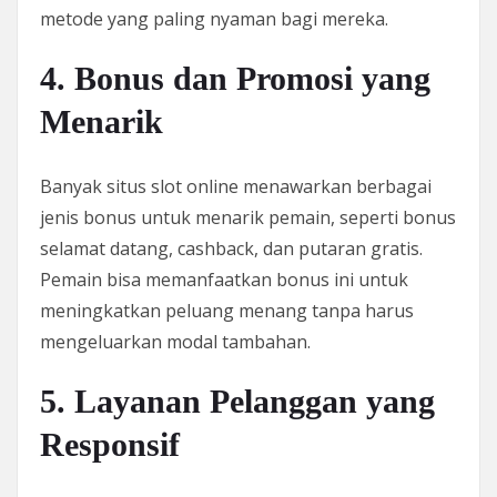
metode yang paling nyaman bagi mereka.
4. Bonus dan Promosi yang
Menarik
Banyak situs slot online menawarkan berbagai
jenis bonus untuk menarik pemain, seperti bonus
selamat datang, cashback, dan putaran gratis.
Pemain bisa memanfaatkan bonus ini untuk
meningkatkan peluang menang tanpa harus
mengeluarkan modal tambahan.
5. Layanan Pelanggan yang
Responsif