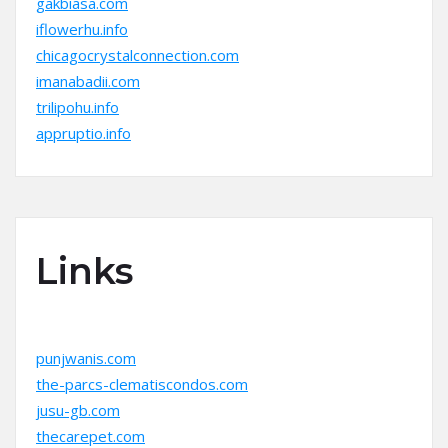
gakbiasa.com
iflowerhu.info
chicagocrystalconnection.com
imanabadii.com
trilipohu.info
appruptio.info
Links
punjwanis.com
the-parcs-clematiscondos.com
jusu-gb.com
thecarepet.com