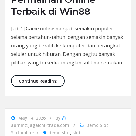
Terbaik di Win88
[ad_1] Game online menjadi semakin populer
selama bertahun-tahun, dengan semakin banyak
orang yang beralih ke komputer dan perangkat
seluler untuk hiburan. Dengan begitu banyak
pilihan yang tersedia, mungkin sulit menemukan
Temukan Pengalaman Permainan Onli
Continue Reading
May 14, 2026
By
admin@jagalchi-trade.com
Demo Slot
,
Slot online
demo slot
,
slot