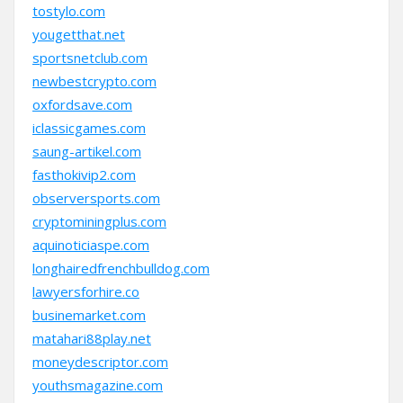
tostylo.com
yougetthat.net
sportsnetclub.com
newbestcrypto.com
oxfordsave.com
iclassicgames.com
saung-artikel.com
fasthokivip2.com
observersports.com
cryptominingplus.com
aquinoticiaspe.com
longhairedfrenchbulldog.com
lawyersforhire.co
businemarket.com
matahari88play.net
moneydescriptor.com
youthsmagazine.com