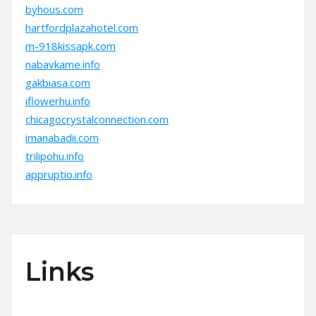
byhous.com
hartfordplazahotel.com
m-918kissapk.com
nabavkame.info
gakbiasa.com
iflowerhu.info
chicagocrystalconnection.com
imanabadii.com
trilipohu.info
appruptio.info
Links