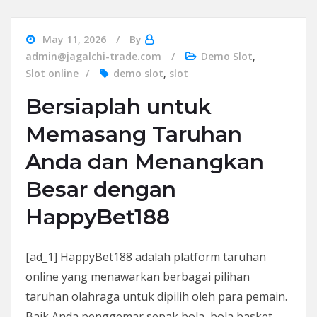
May 11, 2026
By
admin@jagalchi-trade.com
Demo Slot
,
Slot online
demo slot
,
slot
Bersiaplah untuk
Memasang Taruhan
Anda dan Menangkan
Besar dengan
HappyBet188
[ad_1] HappyBet188 adalah platform taruhan
online yang menawarkan berbagai pilihan
taruhan olahraga untuk dipilih oleh para pemain.
Baik Anda penggemar sepak bola, bola basket,