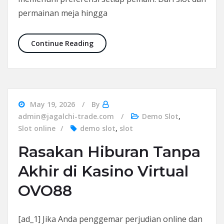
permainan meja hingga
Rasakan Sensasi dan Hiburan di Max
Continue Reading
May 19, 2026
By
admin@jagalchi-trade.com
Demo Slot
,
Slot online
demo slot
,
slot
Rasakan Hiburan Tanpa
Akhir di Kasino Virtual
OVO88
[ad_1] Jika Anda penggemar perjudian online dan