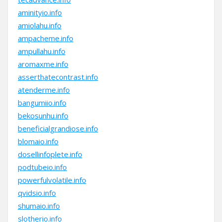
aminityio.info
amiolahu.info
ampacheme.info
ampullahu.info
aromaxme.info
asserthatecontrast.info
atenderme.info
bangumiio.info
bekosunhu.info
beneficialgrandiose.info
blomaio.info
dosellinfoplete.info
podtubeio.info
powerfulvolatile.info
qvidsio.info
shumaio.info
slotherio.info