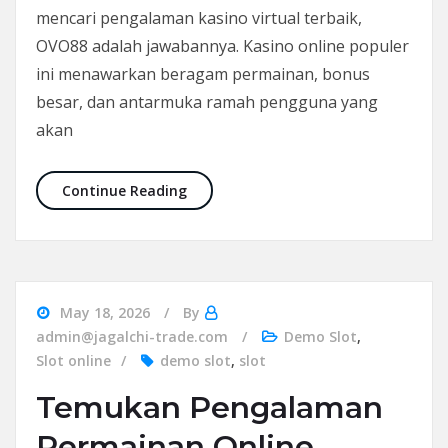
mencari pengalaman kasino virtual terbaik,
OVO88 adalah jawabannya. Kasino online populer
ini menawarkan beragam permainan, bonus
besar, dan antarmuka ramah pengguna yang
akan
Rasakan Hiburan Tanpa Akhir di Kasi
Continue Reading
May 18, 2026
By
admin@jagalchi-trade.com
Demo Slot
,
Slot online
demo slot
,
slot
Temukan Pengalaman
Permainan Online