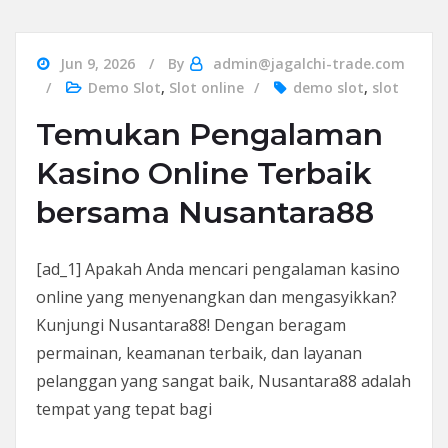
Jun 9, 2026
By
admin@jagalchi-trade.com
Demo Slot
,
Slot online
demo slot
,
slot
Temukan Pengalaman
Kasino Online Terbaik
bersama Nusantara88
[ad_1] Apakah Anda mencari pengalaman kasino
online yang menyenangkan dan mengasyikkan?
Kunjungi Nusantara88! Dengan beragam
permainan, keamanan terbaik, dan layanan
pelanggan yang sangat baik, Nusantara88 adalah
tempat yang tepat bagi