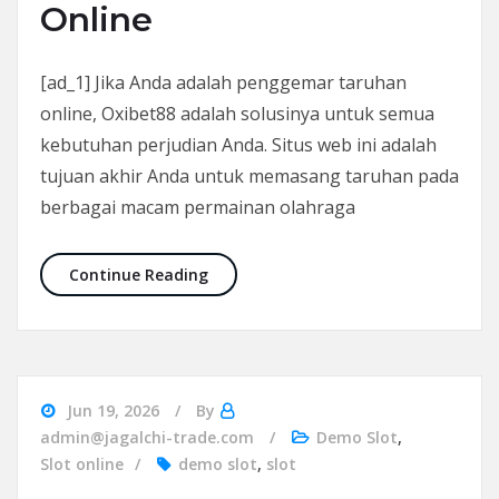
Online
[ad_1] Jika Anda adalah penggemar taruhan
online, Oxibet88 adalah solusinya untuk semua
kebutuhan perjudian Anda. Situs web ini adalah
tujuan akhir Anda untuk memasang taruhan pada
berbagai macam permainan olahraga
Oxibet88: Tujuan Utama Anda untuk
Continue Reading
Jun 19, 2026
By
admin@jagalchi-trade.com
Demo Slot
,
Slot online
demo slot
,
slot