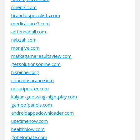
nineniki.com
brandiospecialists.com
medicalcare7.com
adtennaball.com
nabzah.com
mongive.com
matkagameresultsview.com
getsolutionsonline.com
hispinner.org
criticalinsurance.info
nokariposter.com
kalyan-guessing-nightplay.com
gameofpanels.com
androidappsdownloader.com
usetimenow.com
healthblow.com
gohelpmate.com