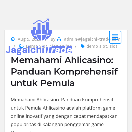
Aug 5, 2026
By
admin@jagalchi-trade.com
Demo Slot
,
Slot online
demo slot
,
slot
Memahami Ahlicasino:
Panduan Komprehensif
untuk Pemula
Memahami Ahlicasino: Panduan Komprehensif
untuk Pemula Ahlicasino adalah platform game
online inovatif yang dengan cepat mendapatkan
popularitas di kalangan penggemar game.