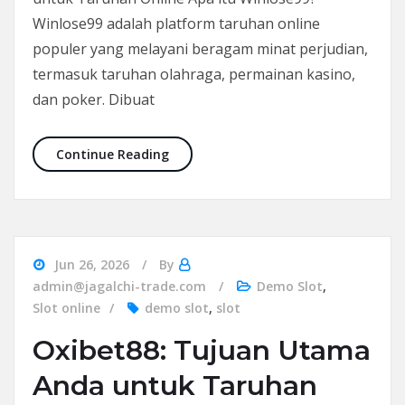
Winlose99 adalah platform taruhan online
populer yang melayani beragam minat perjudian,
termasuk taruhan olahraga, permainan kasino,
dan poker. Dibuat
Winlose99: Panduan Komprehensif u
Continue Reading
Jun 26, 2026
By
admin@jagalchi-trade.com
Demo Slot
,
Slot online
demo slot
,
slot
Oxibet88: Tujuan Utama
Anda untuk Taruhan