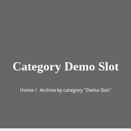
Skip to the content
Category Demo Slot
Home
Archive by category "Demo Slot"