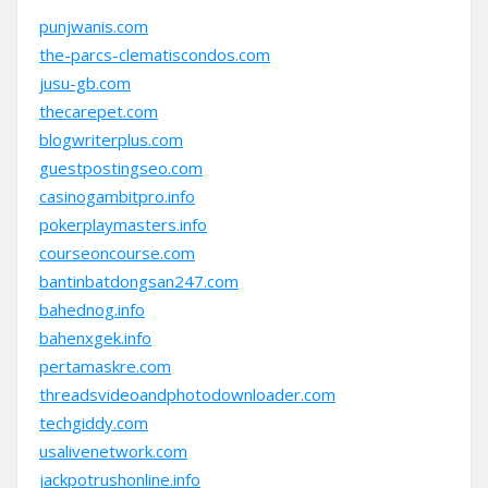
punjwanis.com
the-parcs-clematiscondos.com
jusu-gb.com
thecarepet.com
blogwriterplus.com
guestpostingseo.com
casinogambitpro.info
pokerplaymasters.info
courseoncourse.com
bantinbatdongsan247.com
bahednog.info
bahenxgek.info
pertamaskre.com
threadsvideoandphotodownloader.com
techgiddy.com
usalivenetwork.com
jackpotrushonline.info