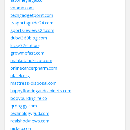
attorneylegal.co
voomb.com
techgadgetpoint.com
tvsportsguide24.com
sportsreviews24.com
dubai360blog.com
lucky77slot.org
growmefast.com
mahkotahokislot.com
onlinecancerpharm.com
ufalek.org
mattress-disposal.com
happyflooringandcabinets.com
bodybuildinglife.co
qrdoggy.com
technologygud.com
realshocknews.com
pickgb.com