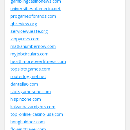
gamblingcasinonews.com
universitiesofamerica.net
progameofbrands.com
qbreview.org
servicewueste.org
zippyrevs.com
matkanumbernow.com
myjobcirculars.com
healthmoreoverfitness.com
topslotxgames.com
routerloggnet.net
dantella6.com
slotsgamesone.com
hispinzone.com
kalyanbazarnights.com
top-online-casino-usa.com
honghuidoor.com
flowingtravel.com