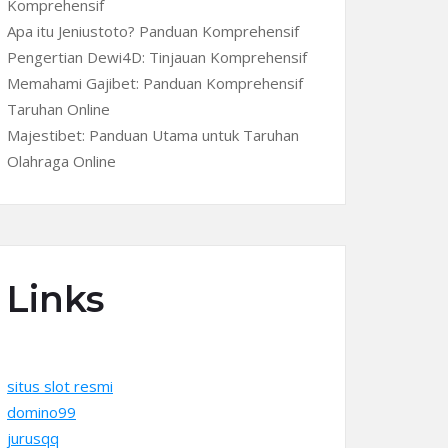
Komprehensif
Apa itu Jeniustoto? Panduan Komprehensif
Pengertian Dewi4D: Tinjauan Komprehensif
Memahami Gajibet: Panduan Komprehensif
Taruhan Online
Majestibet: Panduan Utama untuk Taruhan
Olahraga Online
Links
situs slot resmi
domino99
jurusqq