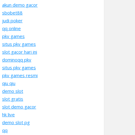
akun demo gacor
sbobet88
judi poker
qq online
pkv games
situs pkv games
slot gacor hari ini
dominoqq pkv
situs pkv games
pkv games resmi
qiu qiu
demo slot
slot gratis
slot demo gacor
hk live
demo slot pg
qq