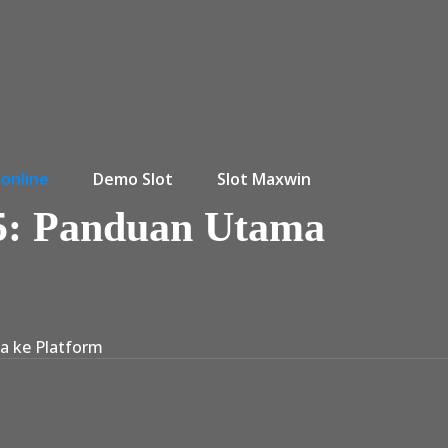
 online
Demo Slot
Slot Maxwin
5: Panduan Utama
a ke Platform