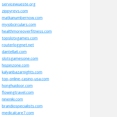
servicewueste.org
zippyrevs.com
matkanumbernow.com
myjobcirculars.com
healthmoreoverfitness.com
topslotxgames.com
routerloggnet.net
dantella6.com
slotsgamesone.com
hispinzone.com
kalyanbazarnights.com
top-online-casino-usa.com
honghuidoor.com
flowingtravel.com
nineniki.com
brandiospecialists.com
medicalcare7.com