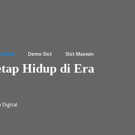
 online
Demo Slot
Slot Maxwin
etap Hidup di Era
 Digital