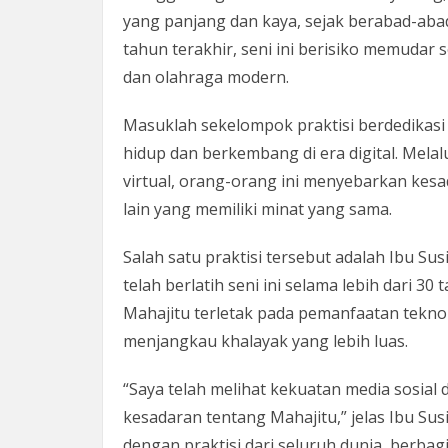
yang panjang dan kaya, sejak berabad-aba
tahun terakhir, seni ini berisiko memudar 
dan olahraga modern.
Masuklah sekelompok praktisi berdedikasi
hidup dan berkembang di era digital. Melalu
virtual, orang-orang ini menyebarkan kes
lain yang memiliki minat yang sama.
Salah satu praktisi tersebut adalah Ibu S
telah berlatih seni ini selama lebih dari 3
Mahajitu terletak pada pemanfaatan tekno
menjangkau khalayak yang lebih luas.
“Saya telah melihat kekuatan media sosi
kesadaran tentang Mahajitu,” jelas Ibu Sus
dengan praktisi dari seluruh dunia, berbagi