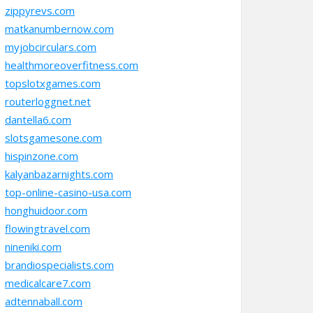
zippyrevs.com
matkanumbernow.com
myjobcirculars.com
healthmoreoverfitness.com
topslotxgames.com
routerloggnet.net
dantella6.com
slotsgamesone.com
hispinzone.com
kalyanbazarnights.com
top-online-casino-usa.com
honghuidoor.com
flowingtravel.com
nineniki.com
brandiospecialists.com
medicalcare7.com
adtennaball.com