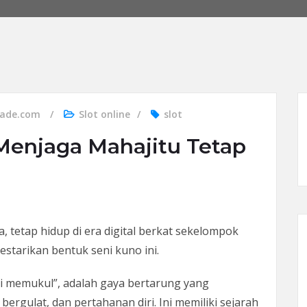
rade.com
Slot online
slot
 Menjaga Mahajitu Tetap
ia, tetap hidup di era digital berkat sekelompok
starikan bentuk seni kuno ini.
ni memukul”, adalah gaya bertarung yang
gulat, dan pertahanan diri. Ini memiliki sejarah