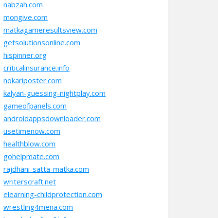
nabzah.com
mongive.com
matkagameresultsview.com
getsolutionsonline.com
hispinner.org
criticalinsurance.info
nokariposter.com
kalyan-guessing-nightplay.com
gameofpanels.com
androidappsdownloader.com
usetimenow.com
healthblow.com
gohelpmate.com
rajdhani-satta-matka.com
writerscraft.net
elearning-childprotection.com
wrestling4mena.com