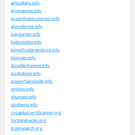
ampullahu.info
aromaxme.info
asserthatecontrast.info
atenderme.info
bangumiio.info
bekosunhu.info
beneficialgrandiose.info
blomaio.info
dosellinfoplete.info
podtubeio.info
powerfulvolatile.info
qvidsio.info
shumaio.info
slotherio.info
cysapluscertification.org
fortnitehacks.org
loginsearch.org