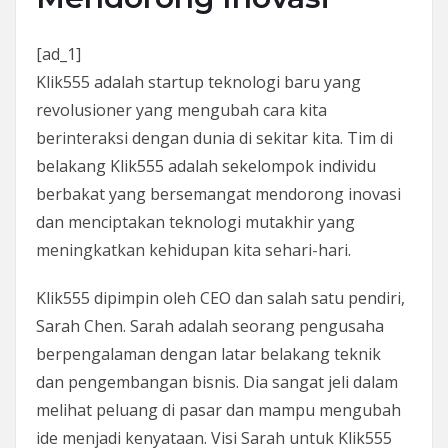
[ad_1]
Klik555 adalah startup teknologi baru yang
revolusioner yang mengubah cara kita
berinteraksi dengan dunia di sekitar kita. Tim di
belakang Klik555 adalah sekelompok individu
berbakat yang bersemangat mendorong inovasi
dan menciptakan teknologi mutakhir yang
meningkatkan kehidupan kita sehari-hari.
Klik555 dipimpin oleh CEO dan salah satu pendiri,
Sarah Chen. Sarah adalah seorang pengusaha
berpengalaman dengan latar belakang teknik
dan pengembangan bisnis. Dia sangat jeli dalam
melihat peluang di pasar dan mampu mengubah
ide menjadi kenyataan. Visi Sarah untuk Klik555