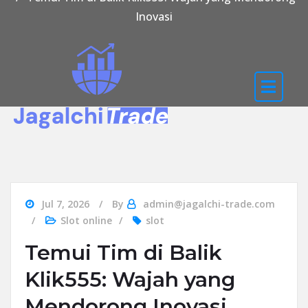
Inovasi
Jul 7, 2026
By
admin@jagalchi-trade.com
Slot online
slot
Temui Tim di Balik
Klik555: Wajah yang
Mendorong Inovasi