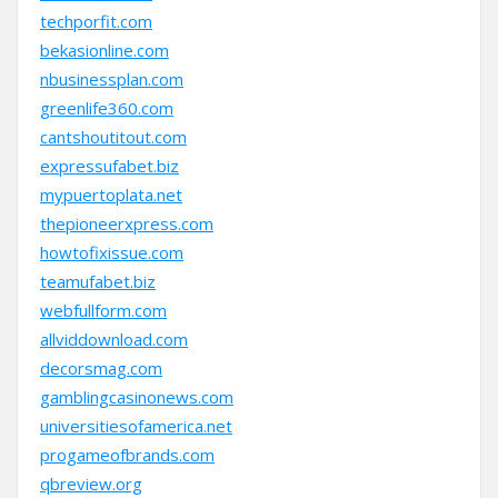
techporfit.com
bekasionline.com
nbusinessplan.com
greenlife360.com
cantshoutitout.com
expressufabet.biz
mypuertoplata.net
thepioneerxpress.com
howtofixissue.com
teamufabet.biz
webfullform.com
allviddownload.com
decorsmag.com
gamblingcasinonews.com
universitiesofamerica.net
progameofbrands.com
qbreview.org