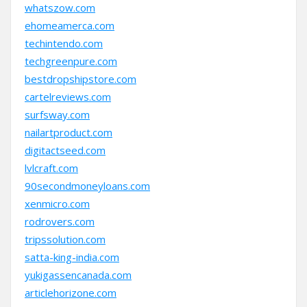
whatszow.com
ehomeamerca.com
techintendo.com
techgreenpure.com
bestdropshipstore.com
cartelreviews.com
surfsway.com
nailartproduct.com
digitactseed.com
lvlcraft.com
90secondmoneyloans.com
xenmicro.com
rodrovers.com
tripssolution.com
satta-king-india.com
yukigassencanada.com
articlehorizone.com