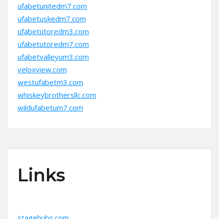
ufabetunitedm7.com
ufabetuskedm7.com
ufabetutoredm3.com
ufabetutoredm7.com
ufabetvalleyum3.com
veloxview.com
westufabetm3.com
whiskeybrothersllc.com
wildufabetum7.com
Links
stagehubs.com