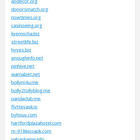
aodecor.org
donorsmatch.org
nowtimes.org
casinoeing.org
livemocha.biz
streetlife.biz
hyves.biz
enoughinfo.net
pinhive.net
warnabet.net
bollym4u.me
bolly2tollyblog.me
pandaclub.me
flyttevask.io
byhous.com
hartfordplazahotel.com
m-918kissapk.com
nabavkame.info