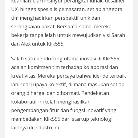
keahlian. Dari insinyur perangkat lunak, desainer
UX, hingga spesialis pemasaran, setiap anggota
tim menghadirkan perspektif unik dan
serangkaian bakat. Bersama-sama, mereka
bekerja tanpa lelah untuk mewujudkan visi Sarah
dan Alex untuk Klik555.
Salah satu pendorong utama inovasi di Klik555
adalah komitmen tim terhadap kolaborasi dan
kreativitas. Mereka percaya bahwa ide-ide terbaik
lahir dari upaya kolektif, di mana masukan setiap
orang dihargai dan dihormati. Pendekatan
kolaboratif ini telah menghasilkan
pengembangan fitur dan fungsi inovatif yang
membedakan Klik555 dari startup teknologi
lainnya di industri ini.