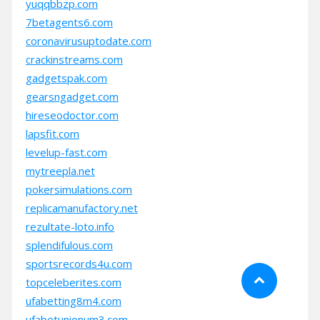
yuqqbbzp.com
7betagents6.com
coronavirusuptodate.com
crackinstreams.com
gadgetspak.com
gearsngadget.com
hireseodoctor.com
lapsfit.com
levelup-fast.com
mytreepla.net
pokersimulations.com
replicamanufactory.net
rezultate-loto.info
splendifulous.com
sportsrecords4u.com
topceleberites.com
ufabetting8m4.com
ufabetunionum3.com