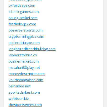
oxfordsave.com
iclassicgames.com
saung-artikel.com
fasthokivip2.com
observersports.com
cryptominingplus.com
aquinoticiaspe.com
longhairedfrenchbulldog.com
lawyersforhire.co
businemarket.com
matahari88play.net
moneydescriptor.com
youthsmagazine.com
painaidee.net
sportsdarkest.com
webtoon.biz
thesportswires.com