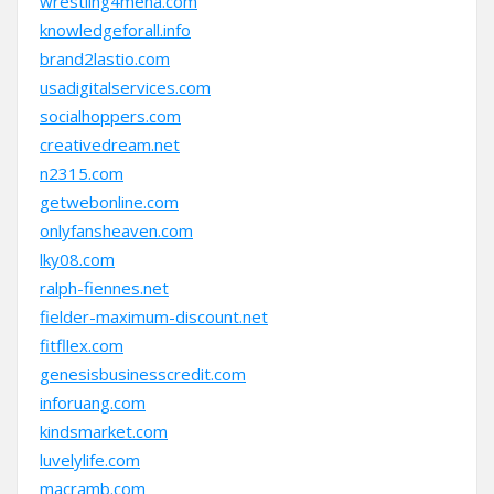
wrestling4mena.com
knowledgeforall.info
brand2lastio.com
usadigitalservices.com
socialhoppers.com
creativedream.net
n2315.com
getwebonline.com
onlyfansheaven.com
lky08.com
ralph-fiennes.net
fielder-maximum-discount.net
fitfllex.com
genesisbusinesscredit.com
inforuang.com
kindsmarket.com
luvelylife.com
macramb.com