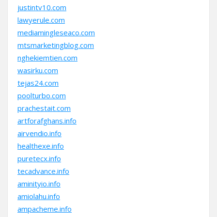
justintv10.com
lawyerule.com
mediamingleseaco.com
mtsmarketingblog.com
nghekiemtien.com
wasirku.com
tejas24.com
poolturbo.com
prachestait.com
artforafghans.info
airvendio.info
healthexe.info
puretecx.info
tecadvance.info
aminityio.info
amiolahu.info
ampacheme.info