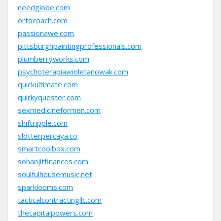
needglobe.com
ortocoach.com
passionawe.com
pittsburghpaintingprofessionals.com
plumberryworks.com
psychoterapiawioletanowak.com
quickultimate.com
quirkyquester.com
sexmedicineformen.com
shiftripple.com
slotterpercaya.co
smartcoolbox.com
sohanjitfinances.com
soulfulhousemusic.net
sparklooms.com
tacticalcontractingllc.com
thecapitalpowers.com