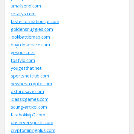
umailsend.com
retarys.com
fasterformationcpf.com
goldensnuggles.com
lookbattlemap.com
buyrdpservice.com
yesport.net
tostylo.com
yougetthat.net
sportsnetclub.com
newbestcrypto.com
oxfordsave.com
iclassicgames.com
saung-artikel.com
fasthokivip2.com
observersports.com
cryptominingplus.com