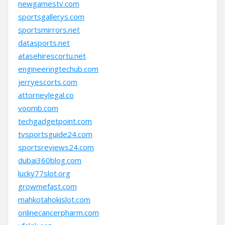
newgamestv.com
sportsgallerys.com
sportsmirrors.net
datasports.net
atasehirescortu.net
engineeringtechub.com
jerryescorts.com
attorneylegal.co
voomb.com
techgadgetpoint.com
tvsportsguide24.com
sportsreviews24.com
dubai360blog.com
lucky77slot.org
growmefast.com
mahkotahokislot.com
onlinecancerpharm.com