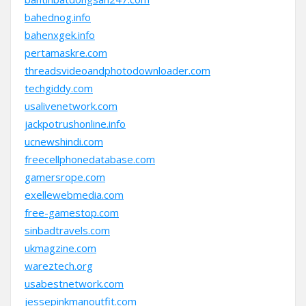
bahednog.info
bahenxgek.info
pertamaskre.com
threadsvideoandphotodownloader.com
techgiddy.com
usalivenetwork.com
jackpotrushonline.info
ucnewshindi.com
freecellphonedatabase.com
gamersrope.com
exellewebmedia.com
free-gamestop.com
sinbadtravels.com
ukmagzine.com
wareztech.org
usabestnetwork.com
jessepinkmanoutfit.com