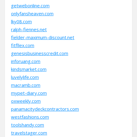
getwebonline.com
onlyfansheaven.com
lky08.com
ralph-fiennes.net
fielder-maximum-discount.net
fitfllex.com
genesisbusinesscredit.com
inforuang.com
kindsmarket.com
luvelylife.com
macramb.com
mypet-diary.com
oxweekly.com
panamacitydeckcontractors.com
westfashions.com
toolshandy.com
travelstager.com