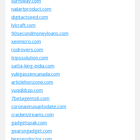
surfsway.com
nailartproduct.com
digitactseed.com
lvlcraft.com
90secondmoneyloans.com
xenmicro.com
rodrovers.com
tripssolution.com
satta-king-india.com
yukigassencanada.com
articlehorizone.com
yuqqbbzp.com
7betagents6.com
coronavirusuptodate.com
crackinstreams.com
gadgetspak.com
gearsngadget.com
hireseodoctor.com