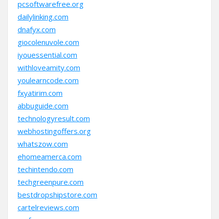
pcsoftwarefree.org
dailylinking.com
dnafyx.com
giocolenuvole.com
iyouessential.com
withloveamity.com
youlearncode.com
fxyatirim.com
abbuguide.com
technologyresult.com
webhostingoffers.org
whatszow.com
ehomeamerca.com
techintendo.com
techgreenpure.com
bestdropshipstore.com
cartelreviews.com