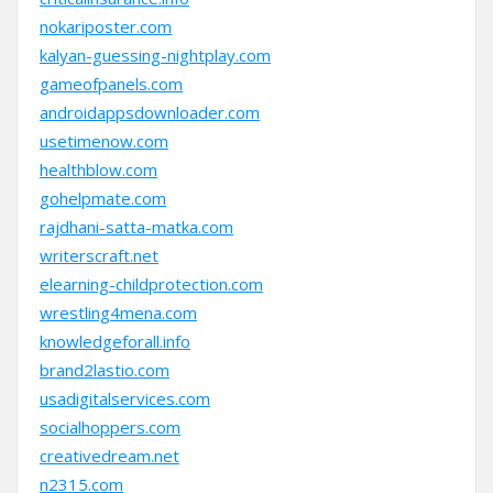
nokariposter.com
kalyan-guessing-nightplay.com
gameofpanels.com
androidappsdownloader.com
usetimenow.com
healthblow.com
gohelpmate.com
rajdhani-satta-matka.com
writerscraft.net
elearning-childprotection.com
wrestling4mena.com
knowledgeforall.info
brand2lastio.com
usadigitalservices.com
socialhoppers.com
creativedream.net
n2315.com