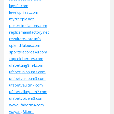
lapsfit.com
levelup-fast.com
mytreepla.net
pokersimulations.com
replicamanufactory.net
rezultate-loto.info
splendifulous.com
sportsrecords4u.com
topceleberites.com
ufabetting8m4.com
ufabetunionum3.com
ufabetvalueum3.com
ufabetvaultm7.com
ufabetvillageum7.com
ufabetvoicem3.com
waveufabetm4.com
wayang88.net