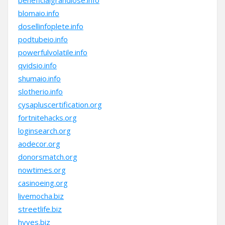
beneficialgrandiose.info
blomaio.info
dosellinfoplete.info
podtubeio.info
powerfulvolatile.info
qvidsio.info
shumaio.info
slotherio.info
cysapluscertification.org
fortnitehacks.org
loginsearch.org
aodecor.org
donorsmatch.org
nowtimes.org
casinoeing.org
livemocha.biz
streetlife.biz
hyves.biz