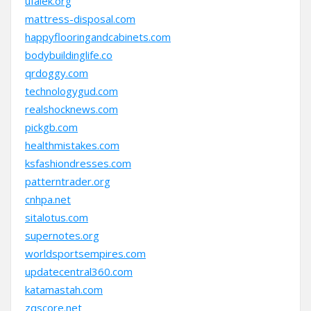
ufalek.org
mattress-disposal.com
happyflooringandcabinets.com
bodybuildinglife.co
qrdoggy.com
technologygud.com
realshocknews.com
pickgb.com
healthmistakes.com
ksfashiondresses.com
patterntrader.org
cnhpa.net
sitalotus.com
supernotes.org
worldsportsempires.com
updatecentral360.com
katamastah.com
zqscore.net