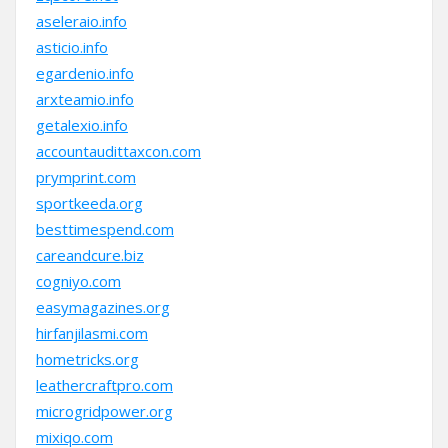
aseleraio.info
asticio.info
egardenio.info
arxteamio.info
getalexio.info
accountaudittaxcon.com
prymprint.com
sportkeeda.org
besttimespend.com
careandcure.biz
cogniyo.com
easymagazines.org
hirfanjilasmi.com
hometricks.org
leathercraftpro.com
microgridpower.org
mixiqo.com