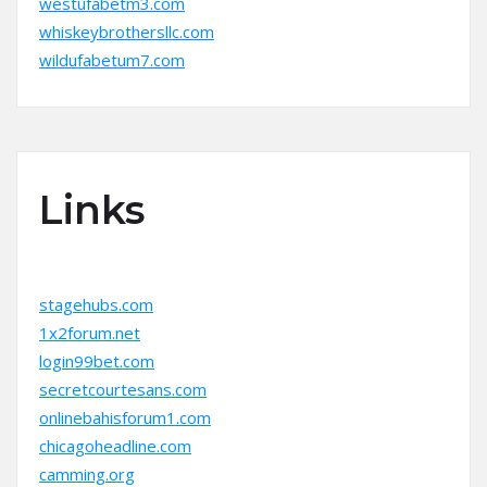
westufabetm3.com
whiskeybrothersllc.com
wildufabetum7.com
Links
stagehubs.com
1x2forum.net
login99bet.com
secretcourtesans.com
onlinebahisforum1.com
chicagoheadline.com
camming.org