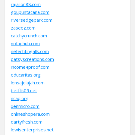
rajalion88.com
goupuntacana.com
riversedgepark.com
zaseez.com
catchycrunch.com
nofaphub.com
nefertitingalls.com
patsyscreations.com
income4proof.com
educaritas.org
lensajelajah.com
betflik09.net
ncaq.org
xenmicro.com
onlineshopera.com
dartyfresh.com
lewisenterprises.net