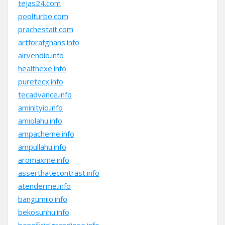
tejas24.com
poolturbo.com
prachestait.com
artforafghans.info
airvendio.info
healthexe.info
puretecx.info
tecadvance.info
aminityio.info
amiolahu.info
ampacheme.info
ampullahu.info
aromaxme.info
asserthatecontrast.info
atenderme.info
bangumiio.info
bekosunhu.info