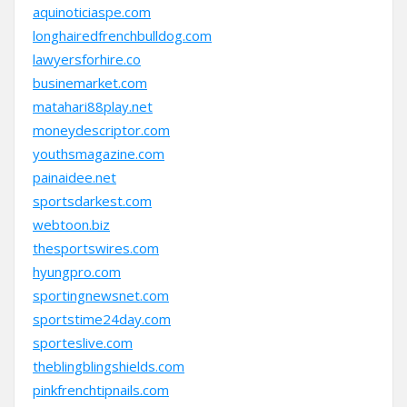
aquinoticiaspe.com
longhairedfrenchbulldog.com
lawyersforhire.co
businemarket.com
matahari88play.net
moneydescriptor.com
youthsmagazine.com
painaidee.net
sportsdarkest.com
webtoon.biz
thesportswires.com
hyungpro.com
sportingnewsnet.com
sportstime24day.com
sporteslive.com
theblingblingshields.com
pinkfrenchtipnails.com