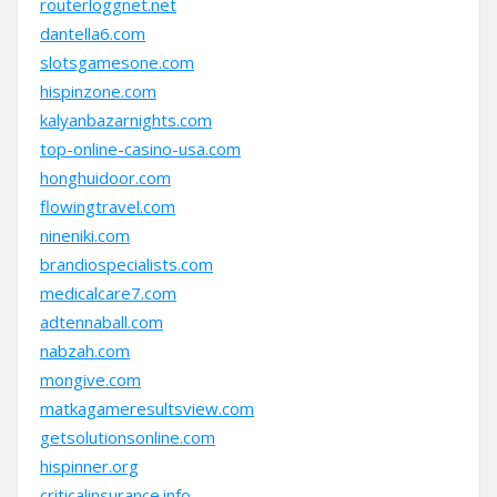
routerloggnet.net
dantella6.com
slotsgamesone.com
hispinzone.com
kalyanbazarnights.com
top-online-casino-usa.com
honghuidoor.com
flowingtravel.com
nineniki.com
brandiospecialists.com
medicalcare7.com
adtennaball.com
nabzah.com
mongive.com
matkagameresultsview.com
getsolutionsonline.com
hispinner.org
criticalinsurance.info