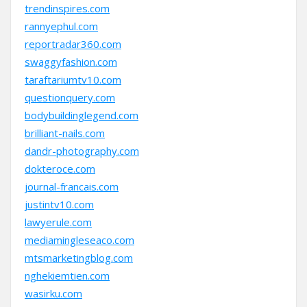
trendinspires.com
rannyephul.com
reportradar360.com
swaggyfashion.com
taraftariumtv10.com
questionquery.com
bodybuildinglegend.com
brilliant-nails.com
dandr-photography.com
dokteroce.com
journal-francais.com
justintv10.com
lawyerule.com
mediamingleseaco.com
mtsmarketingblog.com
nghekiemtien.com
wasirku.com