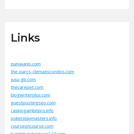
Links
punjwanis.com
the-parcs-clematiscondos.com
jusu-gb.com
thecarepet.com
blogwriterplus.com
guestpostingseo.com
casinogambitpro.info
pokerplaymasters.info
courseoncourse.com
bantinbatdongsan247.com