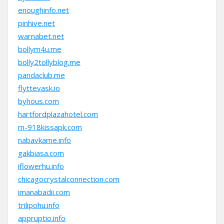
enoughinfo.net
pinhive.net
warnabet.net
bollym4u.me
bolly2tollyblog.me
pandaclub.me
flyttevask.io
byhous.com
hartfordplazahotel.com
m-918kissapk.com
nabavkame.info
gakbiasa.com
iflowerhu.info
chicagocrystalconnection.com
imanabadii.com
trilipohu.info
appruptio.info