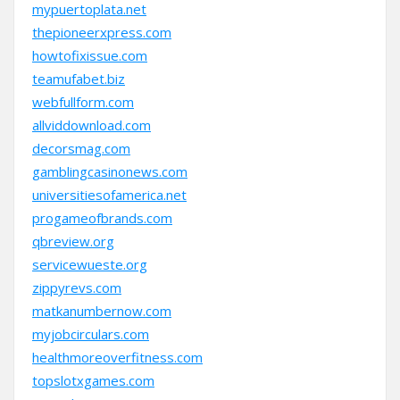
mypuertoplata.net
thepioneerxpress.com
howtofixissue.com
teamufabet.biz
webfullform.com
allviddownload.com
decorsmag.com
gamblingcasinonews.com
universitiesofamerica.net
progameofbrands.com
qbreview.org
servicewueste.org
zippyrevs.com
matkanumbernow.com
myjobcirculars.com
healthmoreoverfitness.com
topslotxgames.com