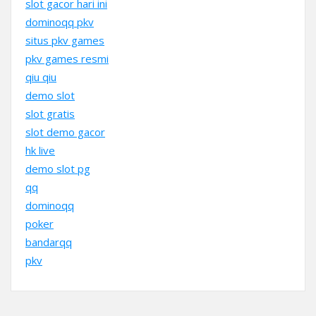
slot gacor hari ini
dominoqq pkv
situs pkv games
pkv games resmi
qiu qiu
demo slot
slot gratis
slot demo gacor
hk live
demo slot pg
qq
dominoqq
poker
bandarqq
pkv