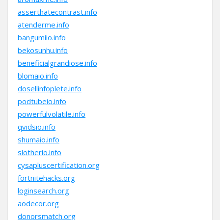
asserthatecontrast.info
atenderme.info
bangumiio.info
bekosunhu.info
beneficialgrandiose.info
blomaio.info
dosellinfoplete.info
podtubeio.info
powerfulvolatile.info
qvidsio.info
shumaio.info
slotherio.info
cysapluscertification.org
fortnitehacks.org
loginsearch.org
aodecor.org
donorsmatch.org