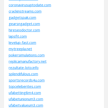
coronavirusuptodate.com
crackinstreams.com
gadgetspak.com
gearsngadget.com
hireseodoctor.com
lapsfit.com
levelup-fast.com
mytreepla.net
pokersimulations.com
replicamanufactory.net
rezultate-loto.info
splendifulous.com
sportsrecords4u.com
topceleberites.com
ufabetting8m4.com
ufabetunionum3.com
ufabetvalueum3.com