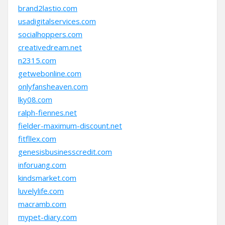
brand2lastio.com
usadigitalservices.com
socialhoppers.com
creativedream.net
n2315.com
getwebonline.com
onlyfansheaven.com
lky08.com
ralph-fiennes.net
fielder-maximum-discount.net
fitfllex.com
genesisbusinesscredit.com
inforuang.com
kindsmarket.com
luvelylife.com
macramb.com
mypet-diary.com