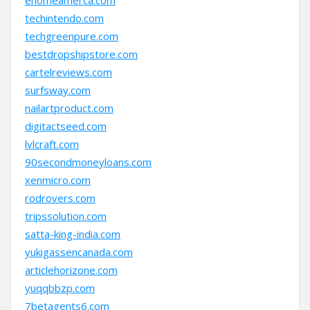
ehomeamerca.com
techintendo.com
techgreenpure.com
bestdropshipstore.com
cartelreviews.com
surfsway.com
nailartproduct.com
digitactseed.com
lvlcraft.com
90secondmoneyloans.com
xenmicro.com
rodrovers.com
tripssolution.com
satta-king-india.com
yukigassencanada.com
articlehorizone.com
yuqqbbzp.com
7betagents6.com