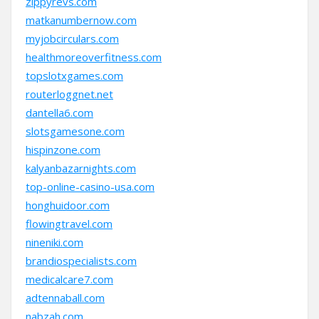
zippyrevs.com
matkanumbernow.com
myjobcirculars.com
healthmoreoverfitness.com
topslotxgames.com
routerloggnet.net
dantella6.com
slotsgamesone.com
hispinzone.com
kalyanbazarnights.com
top-online-casino-usa.com
honghuidoor.com
flowingtravel.com
nineniki.com
brandiospecialists.com
medicalcare7.com
adtennaball.com
nabzah.com