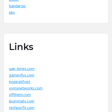
bandarqq
pkv
Links
uae-times.com
gamerifys.com
inspiratif.net
vsmsnetworks.com
offthem.com
ibommatv.com
techporfit.com