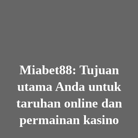
Skip to the content
Miabet88: Tujuan
utama Anda untuk
taruhan online dan
permainan kasino