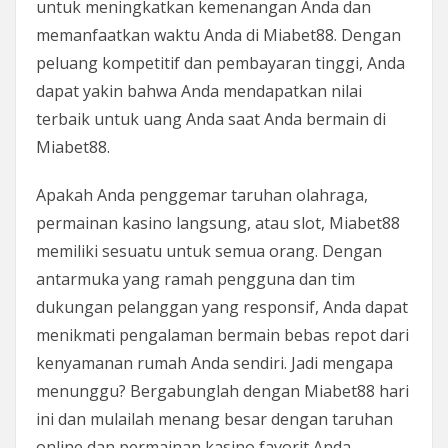
untuk meningkatkan kemenangan Anda dan
memanfaatkan waktu Anda di Miabet88. Dengan
peluang kompetitif dan pembayaran tinggi, Anda
dapat yakin bahwa Anda mendapatkan nilai
terbaik untuk uang Anda saat Anda bermain di
Miabet88.
Apakah Anda penggemar taruhan olahraga,
permainan kasino langsung, atau slot, Miabet88
memiliki sesuatu untuk semua orang. Dengan
antarmuka yang ramah pengguna dan tim
dukungan pelanggan yang responsif, Anda dapat
menikmati pengalaman bermain bebas repot dari
kenyamanan rumah Anda sendiri. Jadi mengapa
menunggu? Bergabunglah dengan Miabet88 hari
ini dan mulailah menang besar dengan taruhan
online dan permainan kasino favorit Anda.