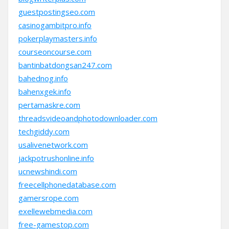
guestpostingseo.com
casinogambitpro.info
pokerplaymasters.info
courseoncourse.com
bantinbatdongsan247.com
bahednog.info
bahenxgek.info
pertamaskre.com
threadsvideoandphotodownloader.com
techgiddy.com
usalivenetwork.com
jackpotrushonline.info
ucnewshindi.com
freecellphonedatabase.com
gamersrope.com
exellewebmedia.com
free-gamestop.com