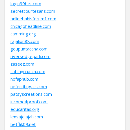
login99bet.com
secretcourtesans.com
onlinebahisforum1.com
chicagoheadline.com
camming.org
rajalion88.com
goupuntacana.com
riversedgepark.com
zaseez.com
catchycrunch.com
nofaphub.com
nefertitingalls.com
patsyscreations.com
income4proof.com
educaritas.org
lensajelajah.com
betflik09.net