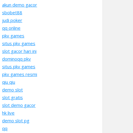
akun demo gacor
sbobet88
judi poker
qq online
pkv games
situs pkv games
slot gacor hari ini
dominoqq pkv
situs pkv games
pkv games resmi
qiu qiu
demo slot
slot gratis
slot demo gacor
hk live
demo slot pg
qq