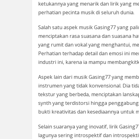
ketukannya yang menarik dan lirik yang m
perhatian pecinta musik di seluruh dunia.
Salah satu aspek musik Gasing77 yang pa
menciptakan rasa suasana dan suasana hati
yang rumit dan vokal yang menghantui, m
Perhatian terhadap detail dan emosi ini me
industri ini, karena ia mampu membangkit
Aspek lain dari musik Gasing77 yang mem
instrumen yang tidak konvensional. Dia t
tekstur yang berbeda, menciptakan lanska
synth yang terdistorsi hingga penggabung
bukti kreativitas dan kesediaannya untuk
Selain suaranya yang inovatif, lirik Gasin
lagunya sering introspektif dan introspekt