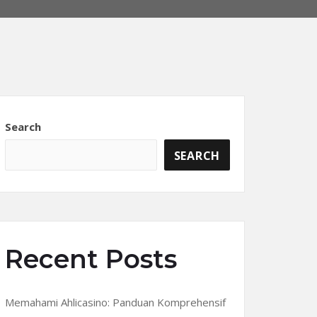
Search
SEARCH
Recent Posts
Memahami Ahlicasino: Panduan Komprehensif