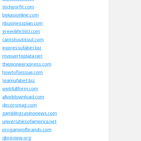
techporfit.com
bekasionline.com
nbusinessplan.com
greenlife360.com
cantshoutitout.com
expressufabet.biz
mypuertoplata.net
thepioneerxpress.com
howtofixissue.com
teamufabet.biz
webfullform.com
allviddownload.com
decorsmag.com
gamblingcasinonews.com
universitiesofamerica.net
progameofbrands.com
qbreview.org