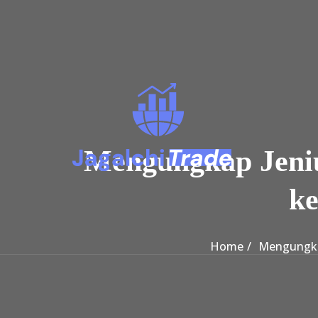
Skip to the content
Mengungkap Jeni
ke
Home
Mengungka