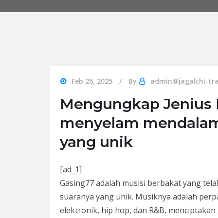
Feb 26, 2025
By
admin@jagalchi-tr
Mengungkap Jenius M
menyelam mendalam 
yang unik
[ad_1]
Gasing77 adalah musisi berbakat yang tel
suaranya yang unik. Musiknya adalah perp
elektronik, hip hop, dan R&B, menciptakan