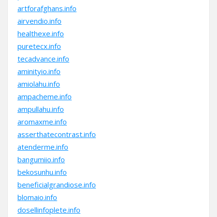
artforafghans.info
airvendio.info
healthexe.info
puretecx.info
tecadvance.info
aminityio.info
amiolahu.info
ampacheme.info
ampullahu.info
aromaxme.info
asserthatecontrast.info
atenderme.info
bangumiio.info
bekosunhu.info
beneficialgrandiose.info
blomaio.info
dosellinfoplete.info