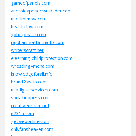
gameofpanels.com
androidappsdownloader.com
usetimenow.com
healthblow.com
gohelpmate.com
rajdhani-satta-matka.com
writerscraft.net
elearning-childprotection.com
wrestling4mena.com
knowledgeforall.info
brand2lastio.com
usadigitalservices.com
socialhoppers.com
creativedream.net
n2315.com
getwebonline.com
onlyfansheaven.com