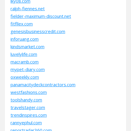
lky08.com
ralph-fiennes.net
fielder-maximum-discount.net
fitfllex.com
genesisbusinesscredit.com
inforuang.com
kindsmarket.com
luvelylife.com
macramb.com
mypet-diary.com
oxweekly.com
panamacitydeckcontractors.com
westfashions.com
toolshandy.com
travelstager.com
trendinspires.com
rannyephul.com
reportradar360.com