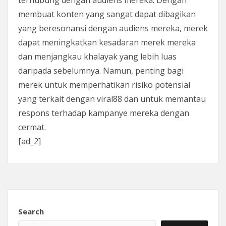
terhubung dengan audiens mereka. Dengan
membuat konten yang sangat dapat dibagikan
yang beresonansi dengan audiens mereka, merek
dapat meningkatkan kesadaran merek mereka
dan menjangkau khalayak yang lebih luas
daripada sebelumnya. Namun, penting bagi
merek untuk memperhatikan risiko potensial
yang terkait dengan viral88 dan untuk memantau
respons terhadap kampanye mereka dengan
cermat.
[ad_2]
Search