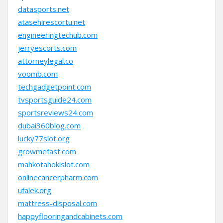
datasports.net
atasehirescortu.net
engineeringtechub.com
jerryescorts.com
attorneylegal.co
voomb.com
techgadgetpoint.com
tvsportsguide24.com
sportsreviews24.com
dubai360blog.com
lucky77slot.org
growmefast.com
mahkotahokislot.com
onlinecancerpharm.com
ufalek.org
mattress-disposal.com
happyflooringandcabinets.com