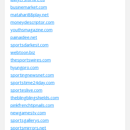
businemarket.com
matahari88play.net
moneydescriptor.com
youthsmagazine.com
painaidee.net
sportsdarkest.com
webtoon.biz
thesportswires.com
hyungpro.com
sportingnewsnet.com
sportstime24day.com
sporteslive.com
theblingblingshields.com
pinkfrenchtipnails.com
newgamestv.com
sportsgallerys.com
sportsmirrors.net