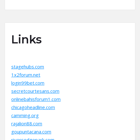
Links
stagehubs.com
1x2forum.net
login99bet.com
secretcourtesans.com
onlinebahisforum1.com
chicagoheadline.com
camming.org
rajalion88.com
goupuntacana.com
riversedgepark.com