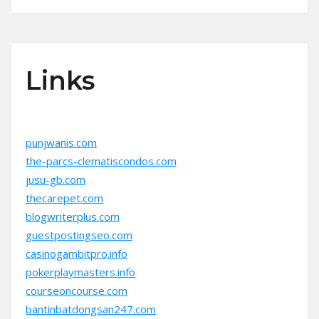
Links
punjwanis.com
the-parcs-clematiscondos.com
jusu-gb.com
thecarepet.com
blogwriterplus.com
guestpostingseo.com
casinogambitpro.info
pokerplaymasters.info
courseoncourse.com
bantinbatdongsan247.com