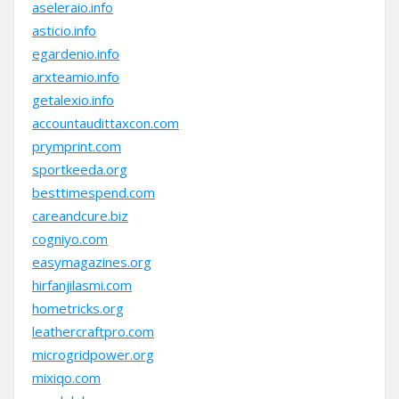
aseleraio.info
asticio.info
egardenio.info
arxteamio.info
getalexio.info
accountaudittaxcon.com
prymprint.com
sportkeeda.org
besttimespend.com
careandcure.biz
cogniyo.com
easymagazines.org
hirfanjilasmi.com
hometricks.org
leathercraftpro.com
microgridpower.org
mixiqo.com