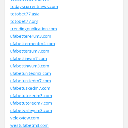
todayscurrentnews.com
totobet77.asia
totobet77.org
trendingpublication.com
ufabettererum3.com
ufabettermentm4.com
ufabettersum7.com
ufabettinwm7.com
ufabettinwum3.com
ufabetunitedm3.com
ufabetunitedm7.com
ufabetuskedm7.com
ufabetutoredm3.com
ufabetutoredm7.com
ufabetvalleyum3.com
veloxview.com
westufabetm3.com