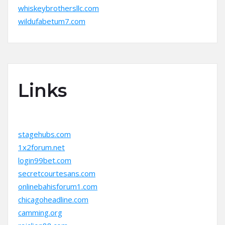
whiskeybrothersllc.com
wildufabetum7.com
Links
stagehubs.com
1x2forum.net
login99bet.com
secretcourtesans.com
onlinebahisforum1.com
chicagoheadline.com
camming.org