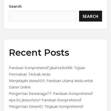
Search
SEARCH
Recent Posts
Panduan Komprehensif JakartaSlot88: Tujuan
Permainan Terbaik Anda
Menjelajahi dunia303: Panduan Utama Anda untuk
Game Online
Pengertian Dewanaga77: Panduan Komprehensif
Apa itu Jeniustoto? Panduan Komprehensif
Pengertian Dewi4D: Tinjauan Komprehensif