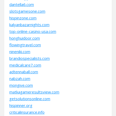
dantella6.com
slotsgamesone.com
hispinzone.com
kalyanbazarnights.com
top-online-casino-usa.com
honghuidoor.com
flowingtravel.com
nineniki.com
brandiospecialists.com
medicalcare7.com
adtennaball.com
nabzah.com
mongive.com
matkagameresultsview.com
getsolutionsonline.com
hispinner.org
criticalinsurance.info