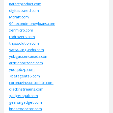
nailartproduct.com
digitactseed.com
lvlcraft.com
90secondmoneyloans.com
xenmicro.com
rodrovers.com
tripssolution.com
satta-king-india.com
yukigassencanada.com
articlehorizone.com
yuqqbbzp.com
7betagents6.com
coronavirusuptodate.com
crackinstreams.com
gadgetspak.com
gearsngadget.com
hireseodoctor.com