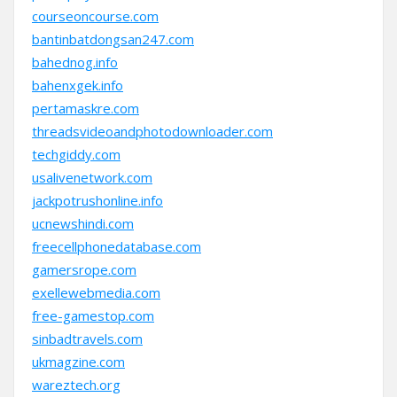
courseoncourse.com
bantinbatdongsan247.com
bahednog.info
bahenxgek.info
pertamaskre.com
threadsvideoandphotodownloader.com
techgiddy.com
usalivenetwork.com
jackpotrushonline.info
ucnewshindi.com
freecellphonedatabase.com
gamersrope.com
exellewebmedia.com
free-gamestop.com
sinbadtravels.com
ukmagzine.com
wareztech.org