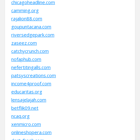
chicagoheadline.com
camming.org
rajalion88.com
goupuntacana.com
riversedgepark.com
zaseez.com
catchycrunch.com
nofaphub.com
nefertitingalls.com
patsyscreations.com
income4proof.com
educaritas.org
lensajelajah.com
betflik09.net
ncaq.org
xenmicro.com
onlineshopera.com