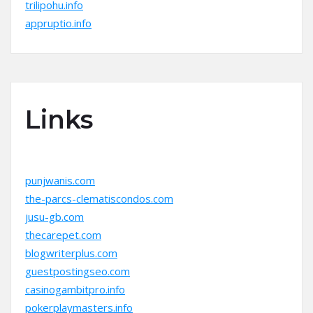
trilipohu.info
appruptio.info
Links
punjwanis.com
the-parcs-clematiscondos.com
jusu-gb.com
thecarepet.com
blogwriterplus.com
guestpostingseo.com
casinogambitpro.info
pokerplaymasters.info