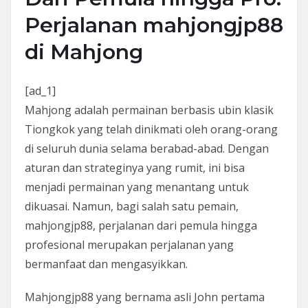
Perjalanan mahjongjp88
di Mahjong
[ad_1]
Mahjong adalah permainan berbasis ubin klasik
Tiongkok yang telah dinikmati oleh orang-orang
di seluruh dunia selama berabad-abad. Dengan
aturan dan strateginya yang rumit, ini bisa
menjadi permainan yang menantang untuk
dikuasai. Namun, bagi salah satu pemain,
mahjongjp88, perjalanan dari pemula hingga
profesional merupakan perjalanan yang
bermanfaat dan mengasyikkan.
Mahjongjp88 yang bernama asli John pertama