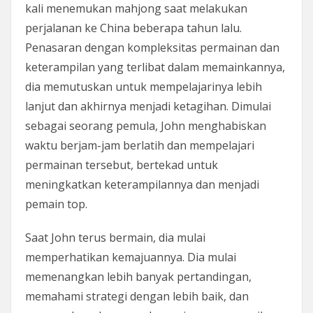
kali menemukan mahjong saat melakukan
perjalanan ke China beberapa tahun lalu.
Penasaran dengan kompleksitas permainan dan
keterampilan yang terlibat dalam memainkannya,
dia memutuskan untuk mempelajarinya lebih
lanjut dan akhirnya menjadi ketagihan. Dimulai
sebagai seorang pemula, John menghabiskan
waktu berjam-jam berlatih dan mempelajari
permainan tersebut, bertekad untuk
meningkatkan keterampilannya dan menjadi
pemain top.
Saat John terus bermain, dia mulai
memperhatikan kemajuannya. Dia mulai
memenangkan lebih banyak pertandingan,
memahami strategi dengan lebih baik, dan