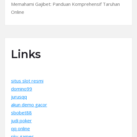
Memahami Gajibet: Panduan Komprehensif Taruhan
Online
Links
situs slot resmi
domino99
jurusqq
akun demo gacor
sbobet88
judi poker
qq online
pkv games