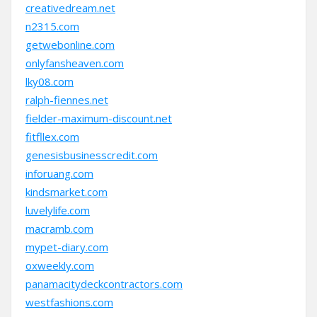
creativedream.net
n2315.com
getwebonline.com
onlyfansheaven.com
lky08.com
ralph-fiennes.net
fielder-maximum-discount.net
fitfllex.com
genesisbusinesscredit.com
inforuang.com
kindsmarket.com
luvelylife.com
macramb.com
mypet-diary.com
oxweekly.com
panamacitydeckcontractors.com
westfashions.com