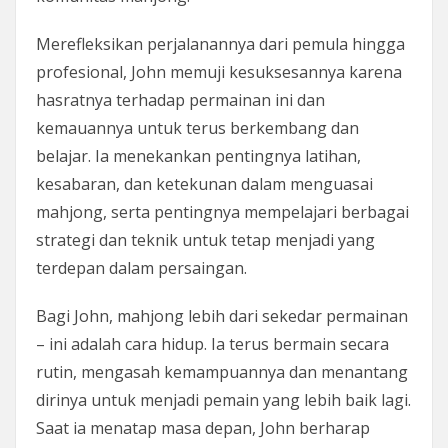
Merefleksikan perjalanannya dari pemula hingga
profesional, John memuji kesuksesannya karena
hasratnya terhadap permainan ini dan
kemauannya untuk terus berkembang dan
belajar. Ia menekankan pentingnya latihan,
kesabaran, dan ketekunan dalam menguasai
mahjong, serta pentingnya mempelajari berbagai
strategi dan teknik untuk tetap menjadi yang
terdepan dalam persaingan.
Bagi John, mahjong lebih dari sekedar permainan
– ini adalah cara hidup. Ia terus bermain secara
rutin, mengasah kemampuannya dan menantang
dirinya untuk menjadi pemain yang lebih baik lagi.
Saat ia menatap masa depan, John berharap