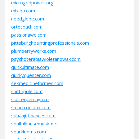
microgridpower.org
mixiqo.com
needglobe.com
ortocoach.com
passionawe.com
pittsburghpaintingprofessionals.com
plumberryworks.com
psychoterapiawioletanowak.com
quickultimate.com
quirkyquester.com
sexmedicineformen.com
shiftripple.com
slotterpercaya.co
smartcoolbox.com
sohanjitfinances.com
soulfulhousemusic.net
sparklooms.com