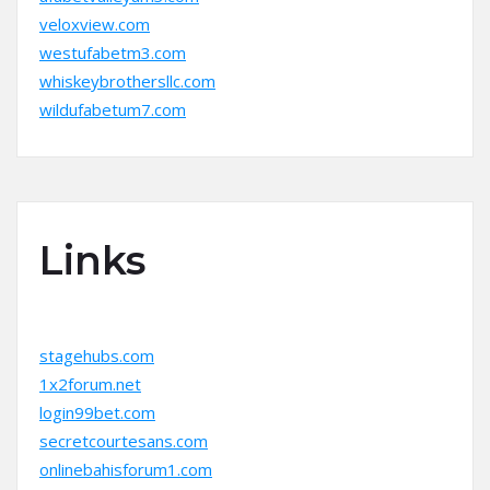
veloxview.com
westufabetm3.com
whiskeybrothersllc.com
wildufabetum7.com
Links
stagehubs.com
1x2forum.net
login99bet.com
secretcourtesans.com
onlinebahisforum1.com