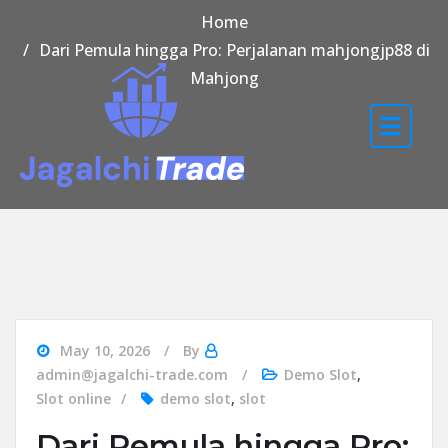
Home
Dari Pemula hingga Pro: Perjalanan mahjongjp88 di
Mahjong
May 10, 2026
By
admin@jagalchi-trade.com
Demo Slot
,
Slot online
demo slot
,
slot
Dari Pemula hingga Pro: