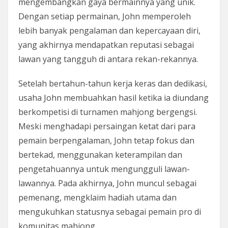
mengembangkan gaya bermainnya yang unik.
Dengan setiap permainan, John memperoleh
lebih banyak pengalaman dan kepercayaan diri,
yang akhirnya mendapatkan reputasi sebagai
lawan yang tangguh di antara rekan-rekannya.
Setelah bertahun-tahun kerja keras dan dedikasi,
usaha John membuahkan hasil ketika ia diundang
berkompetisi di turnamen mahjong bergengsi.
Meski menghadapi persaingan ketat dari para
pemain berpengalaman, John tetap fokus dan
bertekad, menggunakan keterampilan dan
pengetahuannya untuk mengungguli lawan-
lawannya. Pada akhirnya, John muncul sebagai
pemenang, mengklaim hadiah utama dan
mengukuhkan statusnya sebagai pemain pro di
komunitas mahjong.