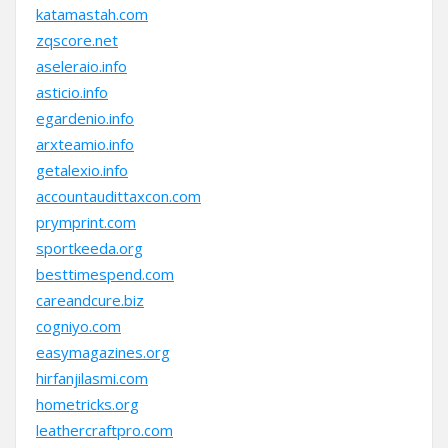
katamastah.com
zqscore.net
aseleraio.info
asticio.info
egardenio.info
arxteamio.info
getalexio.info
accountaudittaxcon.com
prymprint.com
sportkeeda.org
besttimespend.com
careandcure.biz
cogniyo.com
easymagazines.org
hirfanjilasmi.com
hometricks.org
leathercraftpro.com