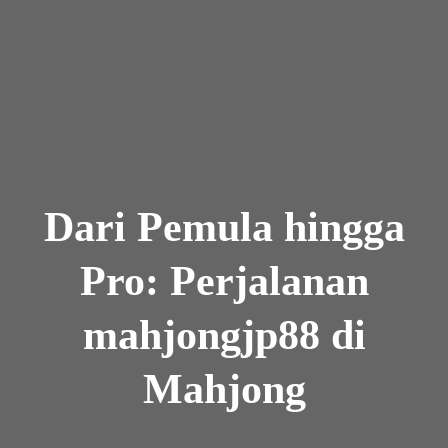
Skip to the content
Dari Pemula hingga
Pro: Perjalanan
mahjongjp88 di
Mahjong