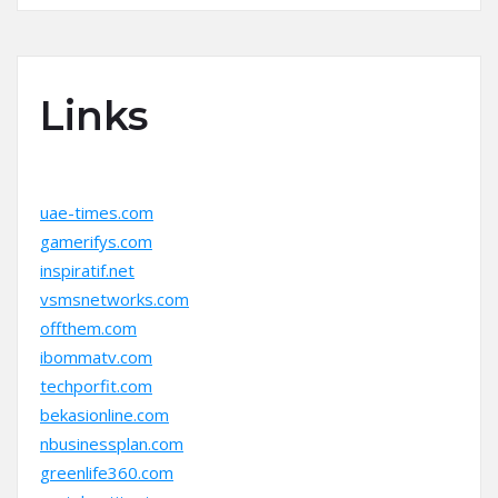
Links
uae-times.com
gamerifys.com
inspiratif.net
vsmsnetworks.com
offthem.com
ibommatv.com
techporfit.com
bekasionline.com
nbusinessplan.com
greenlife360.com