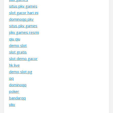
situs pkv games
slot gacor hari ini
dominoqq pkv
situs pkv games
pkv games resmi
qiu qiu
demo slot
slot gratis
slot demo gacor
hk live
demo slot pg
qq
dominoqq
poker
bandarqq
pkv