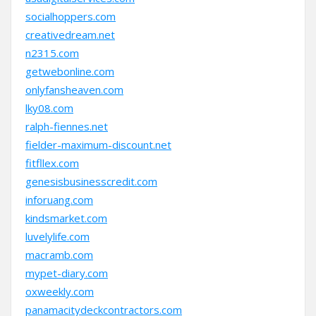
socialhoppers.com
creativedream.net
n2315.com
getwebonline.com
onlyfansheaven.com
lky08.com
ralph-fiennes.net
fielder-maximum-discount.net
fitfllex.com
genesisbusinesscredit.com
inforuang.com
kindsmarket.com
luvelylife.com
macramb.com
mypet-diary.com
oxweekly.com
panamacitydeckcontractors.com