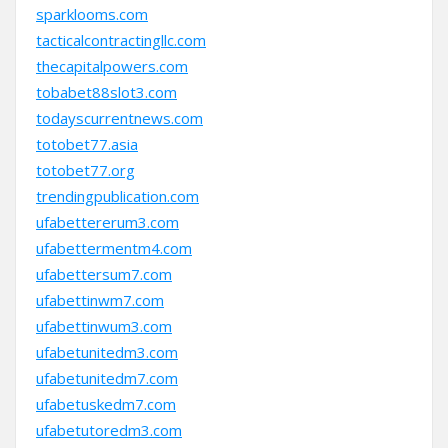
sparklooms.com
tacticalcontractingllc.com
thecapitalpowers.com
tobabet88slot3.com
todayscurrentnews.com
totobet77.asia
totobet77.org
trendingpublication.com
ufabettererum3.com
ufabettermentm4.com
ufabettersum7.com
ufabettinwm7.com
ufabettinwum3.com
ufabetunitedm3.com
ufabetunitedm7.com
ufabetuskedm7.com
ufabetutoredm3.com