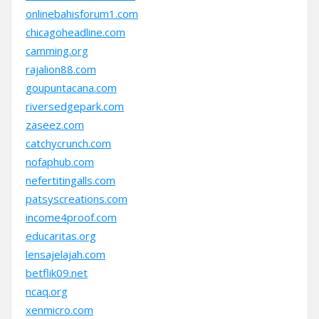
onlinebahisforum1.com
chicagoheadline.com
camming.org
rajalion88.com
goupuntacana.com
riversedgepark.com
zaseez.com
catchycrunch.com
nofaphub.com
nefertitingalls.com
patsyscreations.com
income4proof.com
educaritas.org
lensajelajah.com
betflik09.net
ncaq.org
xenmicro.com