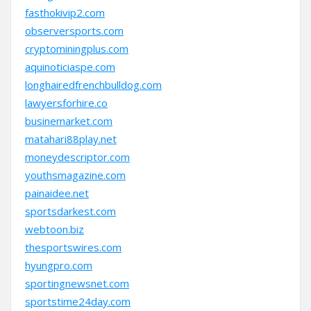
fasthokivip2.com
observersports.com
cryptominingplus.com
aquinoticiaspe.com
longhairedfrenchbulldog.com
lawyersforhire.co
businemarket.com
matahari88play.net
moneydescriptor.com
youthsmagazine.com
painaidee.net
sportsdarkest.com
webtoon.biz
thesportswires.com
hyungpro.com
sportingnewsnet.com
sportstime24day.com