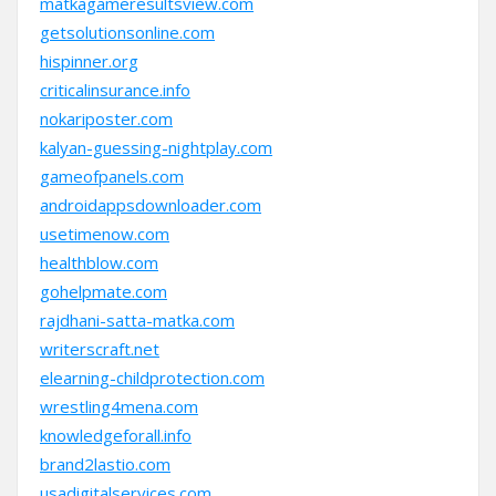
matkagameresultsview.com
getsolutionsonline.com
hispinner.org
criticalinsurance.info
nokariposter.com
kalyan-guessing-nightplay.com
gameofpanels.com
androidappsdownloader.com
usetimenow.com
healthblow.com
gohelpmate.com
rajdhani-satta-matka.com
writerscraft.net
elearning-childprotection.com
wrestling4mena.com
knowledgeforall.info
brand2lastio.com
usadigitalservices.com