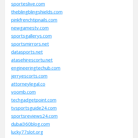
sporteslive.com
theblingblingshields.com
pinkfrenchtipnails.com
newgamestv.com
sportsgallerys.com
sportsmirrors.net
datasports.net
atasehirescortu.net
engineeringtechub.com
jerryescorts.com
attorneylegal.co
voomb.com
techgadgetpoint.com
tvsportsguide24.com
sportsreviews24.com
dubai360blog.com
lucky77slot.org