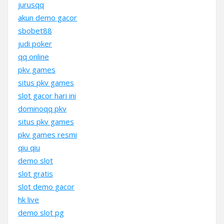
jurusqq
akun demo gacor
sbobet88
judi poker
qq online
pkv games
situs pkv games
slot gacor hari ini
dominoqq pkv
situs pkv games
pkv games resmi
qiu qiu
demo slot
slot gratis
slot demo gacor
hk live
demo slot pg