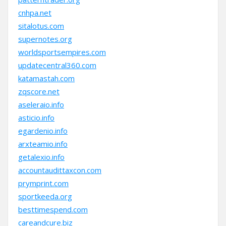
cnhpa.net
sitalotus.com
supernotes.org
worldsportsempires.com
updatecentral360.com
katamastah.com
zqscore.net
aseleraio.info
asticio.info
egardenio.info
arxteamio.info
getalexio.info
accountaudittaxcon.com
prymprint.com
sportkeeda.org
besttimespend.com
careandcure.biz