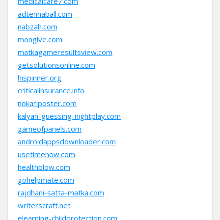
medicalcare7.com
adtennaball.com
nabzah.com
mongive.com
matkagameresultsview.com
getsolutionsonline.com
hispinner.org
criticalinsurance.info
nokariposter.com
kalyan-guessing-nightplay.com
gameofpanels.com
androidappsdownloader.com
usetimenow.com
healthblow.com
gohelpmate.com
rajdhani-satta-matka.com
writerscraft.net
elearning-childprotection.com