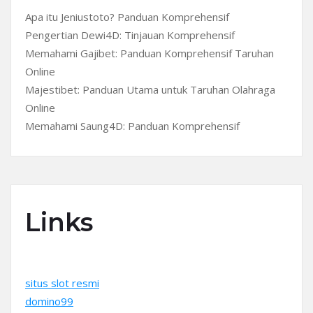
Apa itu Jeniustoto? Panduan Komprehensif
Pengertian Dewi4D: Tinjauan Komprehensif
Memahami Gajibet: Panduan Komprehensif Taruhan
Online
Majestibet: Panduan Utama untuk Taruhan Olahraga
Online
Memahami Saung4D: Panduan Komprehensif
Links
situs slot resmi
domino99