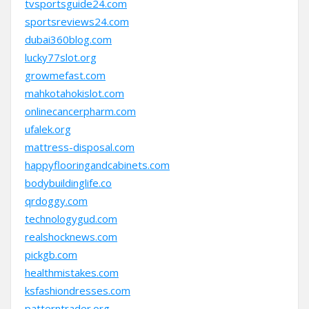
tvsportsguide24.com
sportsreviews24.com
dubai360blog.com
lucky77slot.org
growmefast.com
mahkotahokislot.com
onlinecancerpharm.com
ufalek.org
mattress-disposal.com
happyflooringandcabinets.com
bodybuildinglife.co
qrdoggy.com
technologygud.com
realshocknews.com
pickgb.com
healthmistakes.com
ksfashiondresses.com
patterntrader.org