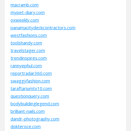
macramb.com
mypet-diary.com
oxweekly.com
panamacitydeckcontractors.com
westfashions.com
toolshandy.com
travelstager.com
trendinspires.com
rannyephul.com
reportradar360.com
swaggyfashion.com
taraftariumtv10.com
questionquery.com
bodybuildinglegend.com
brilliant-nails.com
dandr-photography.com
dokteroce.com