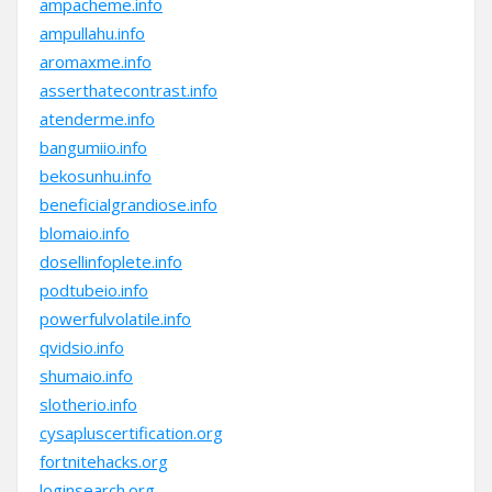
ampacheme.info
ampullahu.info
aromaxme.info
asserthatecontrast.info
atenderme.info
bangumiio.info
bekosunhu.info
beneficialgrandiose.info
blomaio.info
dosellinfoplete.info
podtubeio.info
powerfulvolatile.info
qvidsio.info
shumaio.info
slotherio.info
cysapluscertification.org
fortnitehacks.org
loginsearch.org