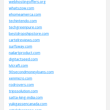
webhostingoffers.org
whatszow.com
ehomeamerca.com
techintendo.com
techgreenpure.com
bestdropshipstore.com
cartelreviews.com
surfsway.com
nailartproduct.com
digitactseed.com
lvlcraft.com
90secondmoneyloans.com
xenmicro.com
rodrovers.com
tripssolution.com
satta-king-india.com
yukigassencanada.com