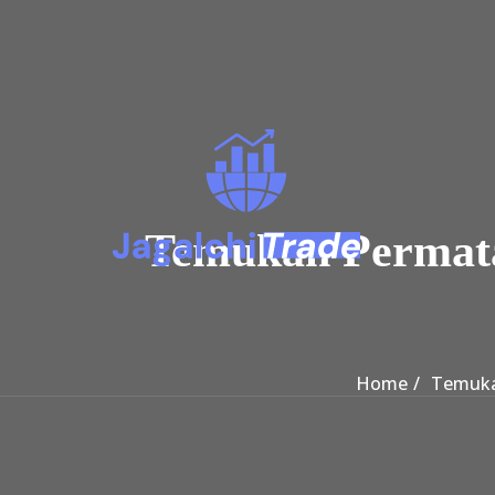
Skip to the content
Temukan Permata
Home
Temukan