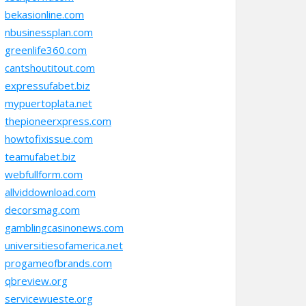
bekasionline.com
nbusinessplan.com
greenlife360.com
cantshoutitout.com
expressufabet.biz
mypuertoplata.net
thepioneerxpress.com
howtofixissue.com
teamufabet.biz
webfullform.com
allviddownload.com
decorsmag.com
gamblingcasinonews.com
universitiesofamerica.net
progameofbrands.com
qbreview.org
servicewueste.org