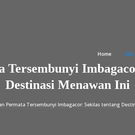
Primary Menu
Home
Slot
 Tersembunyi Imbagacor:
Destinasi Menawan Ini
 Permata Tersembunyi Imbagacor: Sekilas tentang Desti