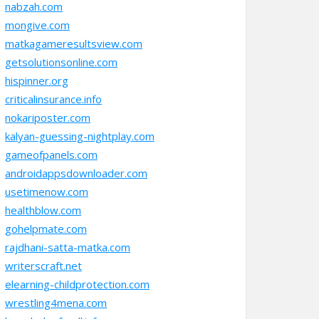
nabzah.com
mongive.com
matkagameresultsview.com
getsolutionsonline.com
hispinner.org
criticalinsurance.info
nokariposter.com
kalyan-guessing-nightplay.com
gameofpanels.com
androidappsdownloader.com
usetimenow.com
healthblow.com
gohelpmate.com
rajdhani-satta-matka.com
writerscraft.net
elearning-childprotection.com
wrestling4mena.com