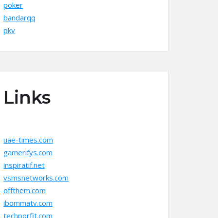
poker
bandarqq
pkv
Links
uae-times.com
gamerifys.com
inspiratif.net
vsmsnetworks.com
offthem.com
ibommatv.com
techporfit.com