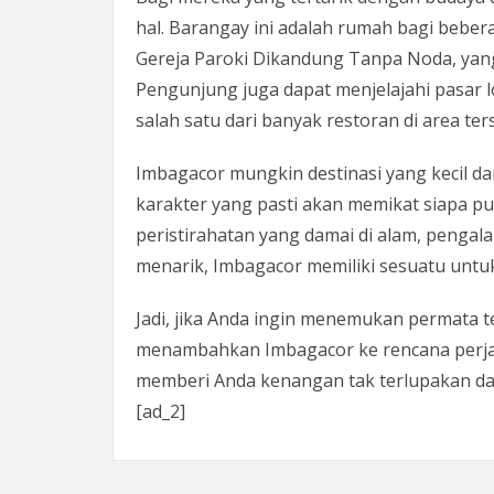
hal. Barangay ini adalah rumah bagi beber
Gereja Paroki Dikandung Tanpa Noda, yang
Pengunjung juga dapat menjelajahi pasar lo
salah satu dari banyak restoran di area ter
Imbagacor mungkin destinasi yang kecil da
karakter yang pasti akan memikat siapa p
peristirahatan yang damai di alam, penga
menarik, Imbagacor memiliki sesuatu untu
Jadi, jika Anda ingin menemukan permata t
menambahkan Imbagacor ke rencana perjal
memberi Anda kenangan tak terlupakan dan 
[ad_2]