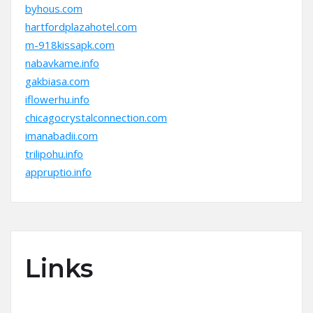
byhous.com
hartfordplazahotel.com
m-918kissapk.com
nabavkame.info
gakbiasa.com
iflowerhu.info
chicagocrystalconnection.com
imanabadii.com
trilipohu.info
appruptio.info
Links