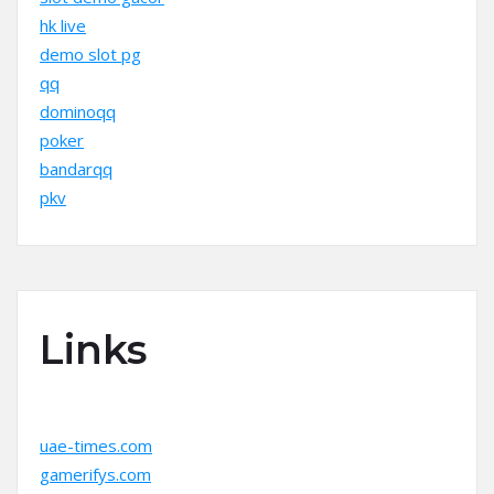
hk live
demo slot pg
qq
dominoqq
poker
bandarqq
pkv
Links
uae-times.com
gamerifys.com