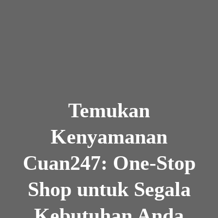
Skip to the content
Temukan
Kenyamanan
Cuan247: One-Stop
Shop untuk Segala
Kebutuhan Anda