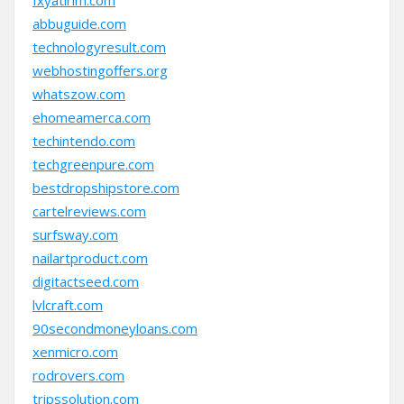
fxyatirim.com
abbuguide.com
technologyresult.com
webhostingoffers.org
whatszow.com
ehomeamerca.com
techintendo.com
techgreenpure.com
bestdropshipstore.com
cartelreviews.com
surfsway.com
nailartproduct.com
digitactseed.com
lvlcraft.com
90secondmoneyloans.com
xenmicro.com
rodrovers.com
tripssolution.com