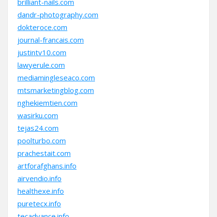
brilliant-nails.com
dandr-photography.com
dokteroce.com
journal-francais.com
justintv10.com
lawyerule.com
mediamingleseaco.com
mtsmarketingblog.com
nghekiemtien.com
wasirku.com
tejas24.com
poolturbo.com
prachestait.com
artforafghans.info
airvendio.info
healthexe.info
puretecx.info
tecadvance.info