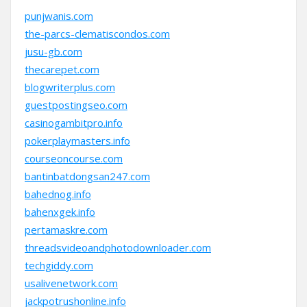
punjwanis.com
the-parcs-clematiscondos.com
jusu-gb.com
thecarepet.com
blogwriterplus.com
guestpostingseo.com
casinogambitpro.info
pokerplaymasters.info
courseoncourse.com
bantinbatdongsan247.com
bahednog.info
bahenxgek.info
pertamaskre.com
threadsvideoandphotodownloader.com
techgiddy.com
usalivenetwork.com
jackpotrushonline.info