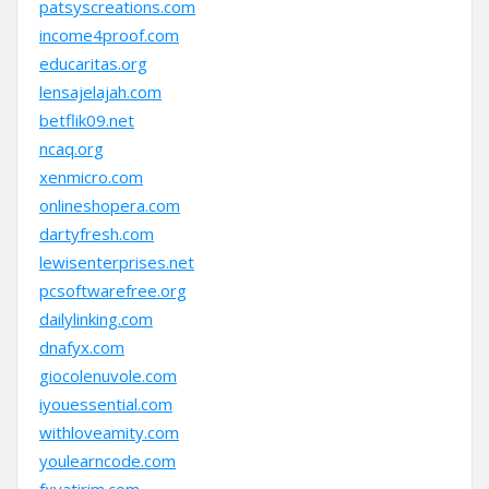
patsyscreations.com
income4proof.com
educaritas.org
lensajelajah.com
betflik09.net
ncaq.org
xenmicro.com
onlineshopera.com
dartyfresh.com
lewisenterprises.net
pcsoftwarefree.org
dailylinking.com
dnafyx.com
giocolenuvole.com
iyouessential.com
withloveamity.com
youlearncode.com