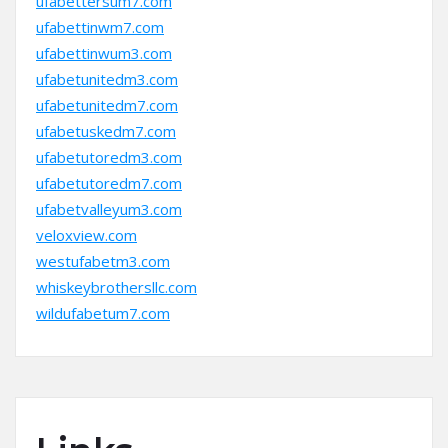
ufabettersum7.com
ufabettinwm7.com
ufabettinwum3.com
ufabetunitedm3.com
ufabetunitedm7.com
ufabetuskedm7.com
ufabetutoredm3.com
ufabetutoredm7.com
ufabetvalleyum3.com
veloxview.com
westufabetm3.com
whiskeybrothersllc.com
wildufabetum7.com