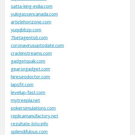
satta-king-india.com
yukigassencanada.com
articlehorizone.com
yuqqbbzp.com
7betagents6.com
coronavirusuptodate.com
crackinstreams.com
gadgetspak.com
gearsngadget.com
hireseodoctor.com
lapsfit.com
levelup-fast.com
mytreepla.net
pokersimulations.com
replicamanufactory.net
rezultate-loto.info
splendifulous.com