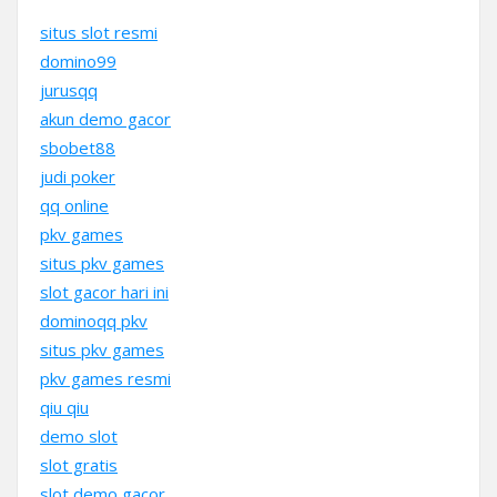
situs slot resmi
domino99
jurusqq
akun demo gacor
sbobet88
judi poker
qq online
pkv games
situs pkv games
slot gacor hari ini
dominoqq pkv
situs pkv games
pkv games resmi
qiu qiu
demo slot
slot gratis
slot demo gacor