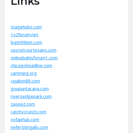
Links
stagehubs.com
1x2forum.net
login99bet.com
secretcourtesans.com
onlinebahisforum1.com
chicagoheadline.com
camming.org
rajalion88.com
goupuntacana.com
riversedgepark.com
zaseez.com
catchycrunch.com
nofaphub.com
nefertitingalls.com