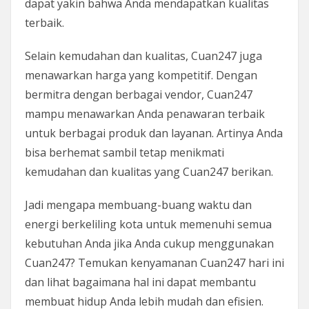
dapat yakin bahwa Anda mendapatkan kualitas
terbaik.
Selain kemudahan dan kualitas, Cuan247 juga
menawarkan harga yang kompetitif. Dengan
bermitra dengan berbagai vendor, Cuan247
mampu menawarkan Anda penawaran terbaik
untuk berbagai produk dan layanan. Artinya Anda
bisa berhemat sambil tetap menikmati
kemudahan dan kualitas yang Cuan247 berikan.
Jadi mengapa membuang-buang waktu dan
energi berkeliling kota untuk memenuhi semua
kebutuhan Anda jika Anda cukup menggunakan
Cuan247? Temukan kenyamanan Cuan247 hari ini
dan lihat bagaimana hal ini dapat membantu
membuat hidup Anda lebih mudah dan efisien.