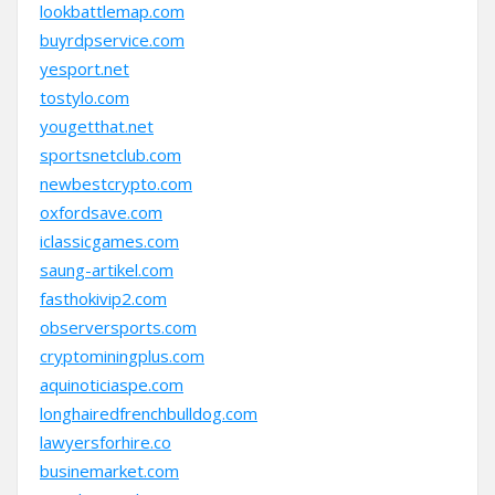
lookbattlemap.com
buyrdpservice.com
yesport.net
tostylo.com
yougetthat.net
sportsnetclub.com
newbestcrypto.com
oxfordsave.com
iclassicgames.com
saung-artikel.com
fasthokivip2.com
observersports.com
cryptominingplus.com
aquinoticiaspe.com
longhairedfrenchbulldog.com
lawyersforhire.co
businemarket.com