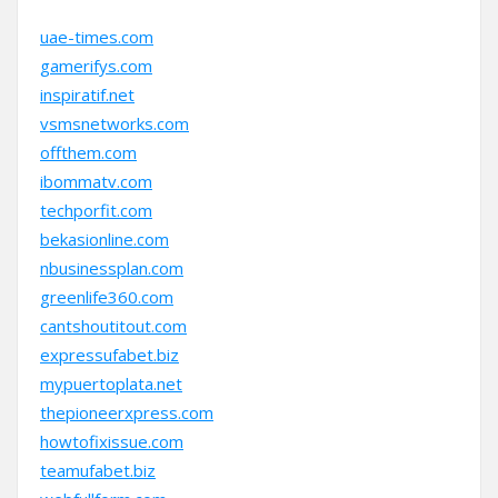
uae-times.com
gamerifys.com
inspiratif.net
vsmsnetworks.com
offthem.com
ibommatv.com
techporfit.com
bekasionline.com
nbusinessplan.com
greenlife360.com
cantshoutitout.com
expressufabet.biz
mypuertoplata.net
thepioneerxpress.com
howtofixissue.com
teamufabet.biz