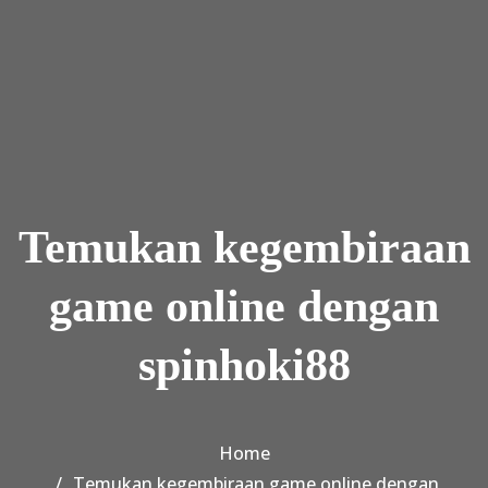
Skip to the content
Temukan kegembiraan
game online dengan
spinhoki88
Home
Temukan kegembiraan game online dengan