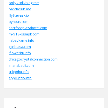
bolly2tollyblog.me
pandaclub.me
flyttevask.io
byhous.com
hartfordplazahotel.com
m-918kissapk.com
nabavkame.info
gakbiasa.com
iflowerhu.info
chicagocrystalconnection.com
imanabadii.com
trilipohu.info
appruptio.info