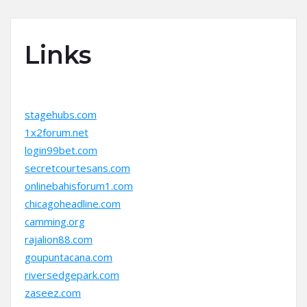
Links
stagehubs.com
1x2forum.net
login99bet.com
secretcourtesans.com
onlinebahisforum1.com
chicagoheadline.com
camming.org
rajalion88.com
goupuntacana.com
riversedgepark.com
zaseez.com