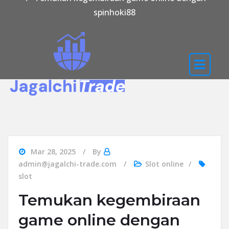
spinhoki88
Mar 28, 2025
By
admin@jagalchi-trade.com
Slot online
slot
Temukan kegembiraan
game online dengan