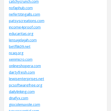
catchycrunch.com
nofaphub.com
nefertitingalls.com
patsyscreations.com
income4proof.com
educaritas.org
lensajelajah.com
betflik09.net
ncaq.org
xenmicro.com
onlineshopera.com
dartyfresh.com
lewisenterprises.net
pcsoftwarefree.org
dailylinking.com
dnafyx.com
giocolenuvole.com
iyouessential.com