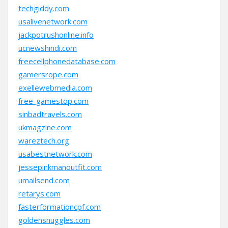
techgiddy.com
usalivenetwork.com
jackpotrushonline.info
ucnewshindi.com
freecellphonedatabase.com
gamersrope.com
exellewebmedia.com
free-gamestop.com
sinbadtravels.com
ukmagzine.com
wareztech.org
usabestnetwork.com
jessepinkmanoutfit.com
umailsend.com
retarys.com
fasterformationcpf.com
goldensnuggles.com