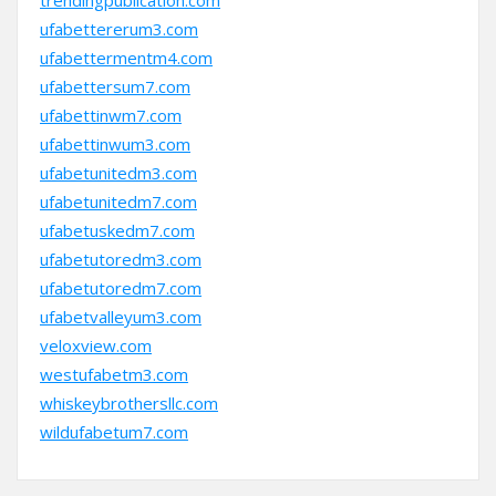
trendingpublication.com
ufabettererum3.com
ufabettermentm4.com
ufabettersum7.com
ufabettinwm7.com
ufabettinwum3.com
ufabetunitedm3.com
ufabetunitedm7.com
ufabetuskedm7.com
ufabetutoredm3.com
ufabetutoredm7.com
ufabetvalleyum3.com
veloxview.com
westufabetm3.com
whiskeybrothersllc.com
wildufabetum7.com