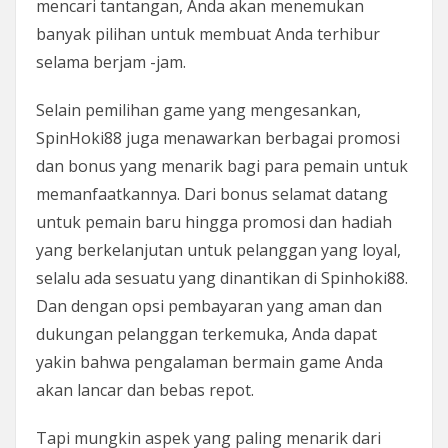
mencari tantangan, Anda akan menemukan
banyak pilihan untuk membuat Anda terhibur
selama berjam -jam.
Selain pemilihan game yang mengesankan,
SpinHoki88 juga menawarkan berbagai promosi
dan bonus yang menarik bagi para pemain untuk
memanfaatkannya. Dari bonus selamat datang
untuk pemain baru hingga promosi dan hadiah
yang berkelanjutan untuk pelanggan yang loyal,
selalu ada sesuatu yang dinantikan di Spinhoki88.
Dan dengan opsi pembayaran yang aman dan
dukungan pelanggan terkemuka, Anda dapat
yakin bahwa pengalaman bermain game Anda
akan lancar dan bebas repot.
Tapi mungkin aspek yang paling menarik dari