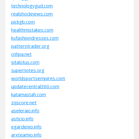
technologygud.com
realshocknews.com
pickgb.com
healthmistakes.com
ksfashiondresses.com
patterntrader.org
cnhpa.net
sitalotus.com
supernotes.org
worldsportsempires.com
updatecentral360.com
katamastah.com
zqscore.net
aseleraio.info
asticio.info
egardenio.info
arxteamio.info