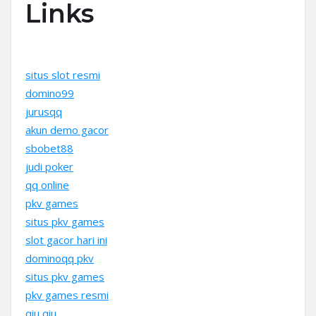
Links
situs slot resmi
domino99
jurusqq
akun demo gacor
sbobet88
judi poker
qq online
pkv games
situs pkv games
slot gacor hari ini
dominoqq pkv
situs pkv games
pkv games resmi
qiu qiu