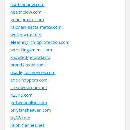
usetimenow.com
healthblow.com
gohelpmate.com
rajdhani-satta-matka.com
writerscraft.net
elearning-childprotection.com
wrestling4mena.com
knowledgeforall.info
brand2lastio.com
usadigitalservices.com
socialhoppers.com
creativedream.net
n2315.com
getwebonline.com
onlyfansheaven.com
lky08.com
ralph-fiennes.net