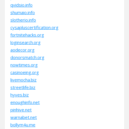
qvidsio.info
shumaio.info
slotherio.info
cysapluscertification.org
fortnitehacks.org
loginsearch.org
aodecor.org
donorsmatch.org
nowtimes.org
casinoeing.org
livemocha.biz
streetlife.biz
hyves.biz
enoughinfo.net
pinhive.net
warnabet.net
bollym4u.me