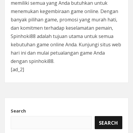
memiliki semua yang Anda butuhkan untuk
menemukan kegembiraan game online. Dengan
banyak pilihan game, promosi yang murah hati,
dan komitmen terhadap keselamatan pemain,
Spinhoki88 adalah tujuan utama untuk semua
kebutuhan game online Anda. Kunjungi situs web
hari ini dan mulai petualangan game Anda
dengan spinhoki88.
[ad_2]
Search
SEARCH