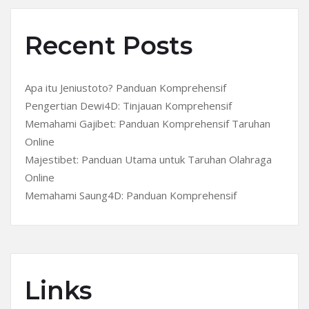
Recent Posts
Apa itu Jeniustoto? Panduan Komprehensif
Pengertian Dewi4D: Tinjauan Komprehensif
Memahami Gajibet: Panduan Komprehensif Taruhan
Online
Majestibet: Panduan Utama untuk Taruhan Olahraga
Online
Memahami Saung4D: Panduan Komprehensif
Links