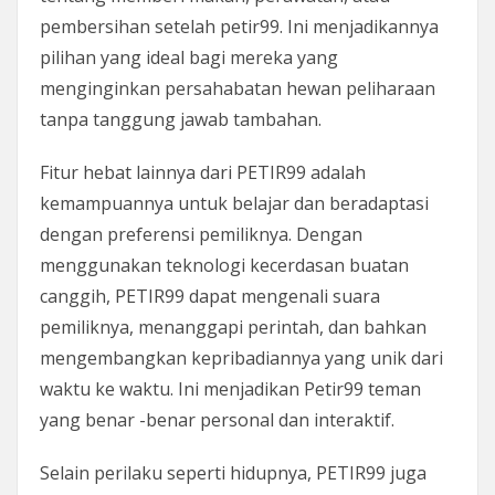
pembersihan setelah petir99. Ini menjadikannya
pilihan yang ideal bagi mereka yang
menginginkan persahabatan hewan peliharaan
tanpa tanggung jawab tambahan.
Fitur hebat lainnya dari PETIR99 adalah
kemampuannya untuk belajar dan beradaptasi
dengan preferensi pemiliknya. Dengan
menggunakan teknologi kecerdasan buatan
canggih, PETIR99 dapat mengenali suara
pemiliknya, menanggapi perintah, dan bahkan
mengembangkan kepribadiannya yang unik dari
waktu ke waktu. Ini menjadikan Petir99 teman
yang benar -benar personal dan interaktif.
Selain perilaku seperti hidupnya, PETIR99 juga