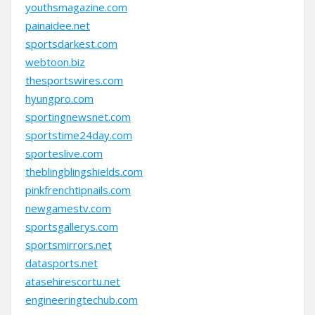
youthsmagazine.com
painaidee.net
sportsdarkest.com
webtoon.biz
thesportswires.com
hyungpro.com
sportingnewsnet.com
sportstime24day.com
sporteslive.com
theblingblingshields.com
pinkfrenchtipnails.com
newgamestv.com
sportsgallerys.com
sportsmirrors.net
datasports.net
atasehirescortu.net
engineeringtechub.com