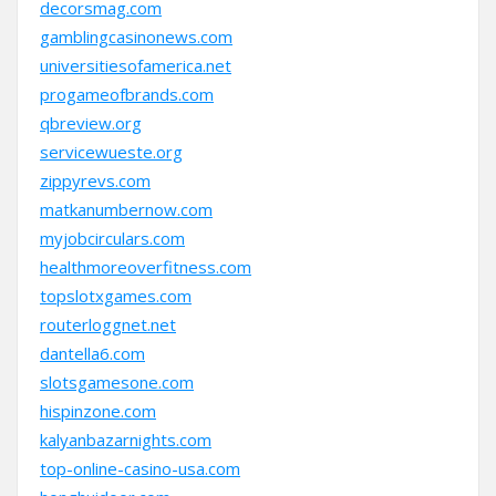
decorsmag.com
gamblingcasinonews.com
universitiesofamerica.net
progameofbrands.com
qbreview.org
servicewueste.org
zippyrevs.com
matkanumbernow.com
myjobcirculars.com
healthmoreoverfitness.com
topslotxgames.com
routerloggnet.net
dantella6.com
slotsgamesone.com
hispinzone.com
kalyanbazarnights.com
top-online-casino-usa.com