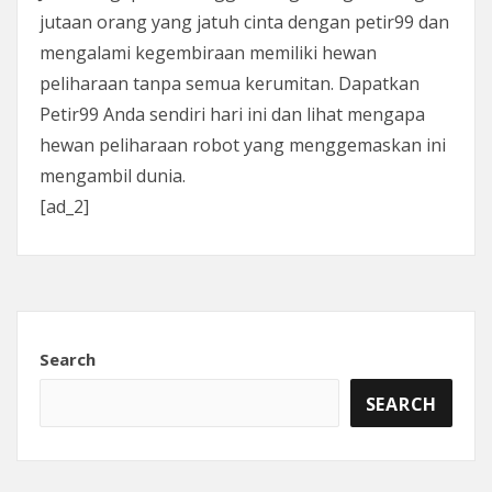
jutaan orang yang jatuh cinta dengan petir99 dan
mengalami kegembiraan memiliki hewan
peliharaan tanpa semua kerumitan. Dapatkan
Petir99 Anda sendiri hari ini dan lihat mengapa
hewan peliharaan robot yang menggemaskan ini
mengambil dunia.
[ad_2]
Search
SEARCH