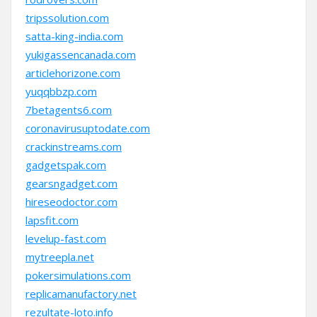
tripssolution.com
satta-king-india.com
yukigassencanada.com
articlehorizone.com
yuqqbbzp.com
7betagents6.com
coronavirusuptodate.com
crackinstreams.com
gadgetspak.com
gearsngadget.com
hireseodoctor.com
lapsfit.com
levelup-fast.com
mytreepla.net
pokersimulations.com
replicamanufactory.net
rezultate-loto.info