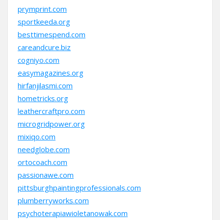
prymprint.com
sportkeeda.org
besttimespend.com
careandcure.biz
cogniyo.com
easymagazines.org
hirfanjilasmi.com
hometricks.org
leathercraftpro.com
microgridpower.org
mixiqo.com
needglobe.com
ortocoach.com
passionawe.com
pittsburghpaintingprofessionals.com
plumberryworks.com
psychoterapiawioletanowak.com