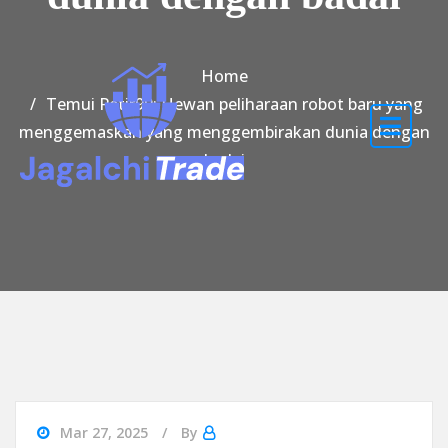
Home
Temui Petir99: Hewan peliharaan robot baru yang
menggemaskan yang menggembirakan dunia dengan
badai
Mar 27, 2025
By