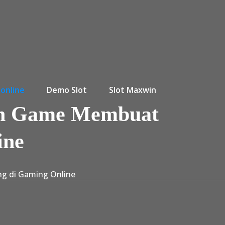
 online
Demo Slot
Slot Maxwin
ah Game Membuat
ine
 di Gaming Online