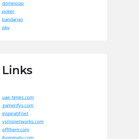
dominoqq
poker
bandarqq
pkv
Links
uae-times.com
gamerifys.com
inspiratif.net
vsmsnetworks.com
offthem.com
ibommatv.com