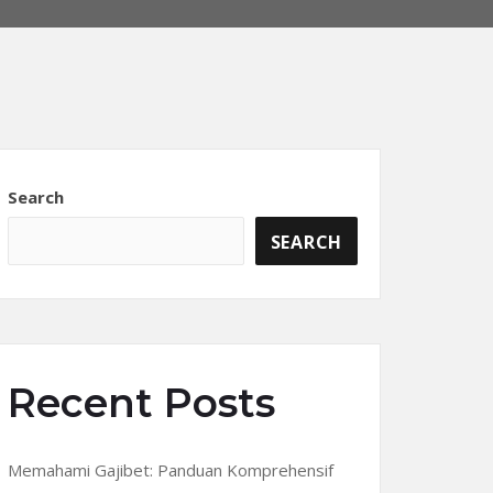
Search
SEARCH
Recent Posts
Memahami Gajibet: Panduan Komprehensif