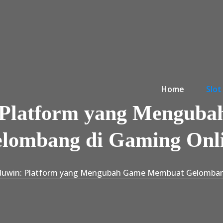
Primary Menu
Home
Slot
 Platform yang Mengub
lombang di Gaming Onl
uwin: Platform yang Mengubah Game Membuat Gelombang