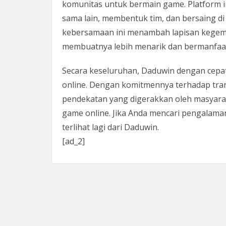
komunitas untuk bermain game. Platform 
sama lain, membentuk tim, dan bersaing di
kebersamaan ini menambah lapisan kegem
membuatnya lebih menarik dan bermanfaat
Secara keseluruhan, Daduwin dengan cepa
online. Dengan komitmennya terhadap tran
pendekatan yang digerakkan oleh masyarak
game online. Jika Anda mencari pengalama
terlihat lagi dari Daduwin.
[ad_2]