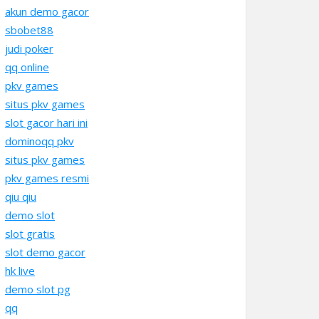
akun demo gacor
sbobet88
judi poker
qq online
pkv games
situs pkv games
slot gacor hari ini
dominoqq pkv
situs pkv games
pkv games resmi
qiu qiu
demo slot
slot gratis
slot demo gacor
hk live
demo slot pg
qq