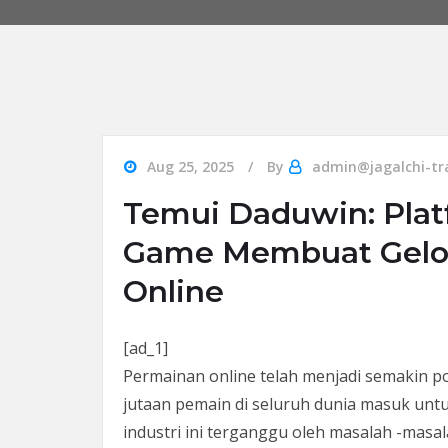
Aug 25, 2025
By
admin@jagalchi-tr
Temui Daduwin: Pla
Game Membuat Gelo
Online
[ad_1]
Permainan online telah menjadi semakin p
jutaan pemain di seluruh dunia masuk untuk
industri ini terganggu oleh masalah -masa