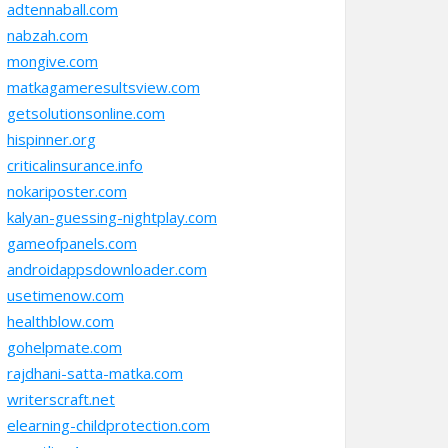
adtennaball.com
nabzah.com
mongive.com
matkagameresultsview.com
getsolutionsonline.com
hispinner.org
criticalinsurance.info
nokariposter.com
kalyan-guessing-nightplay.com
gameofpanels.com
androidappsdownloader.com
usetimenow.com
healthblow.com
gohelpmate.com
rajdhani-satta-matka.com
writerscraft.net
elearning-childprotection.com