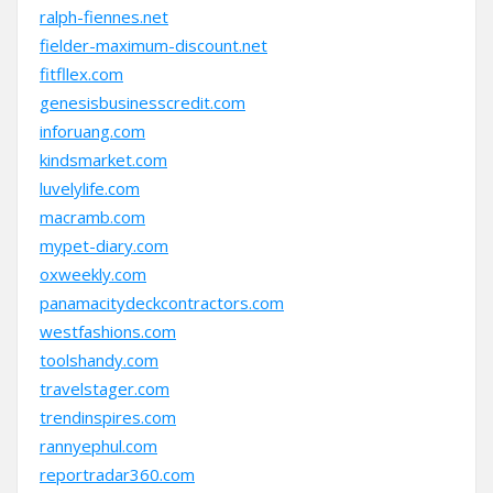
ralph-fiennes.net
fielder-maximum-discount.net
fitfllex.com
genesisbusinesscredit.com
inforuang.com
kindsmarket.com
luvelylife.com
macramb.com
mypet-diary.com
oxweekly.com
panamacitydeckcontractors.com
westfashions.com
toolshandy.com
travelstager.com
trendinspires.com
rannyephul.com
reportradar360.com