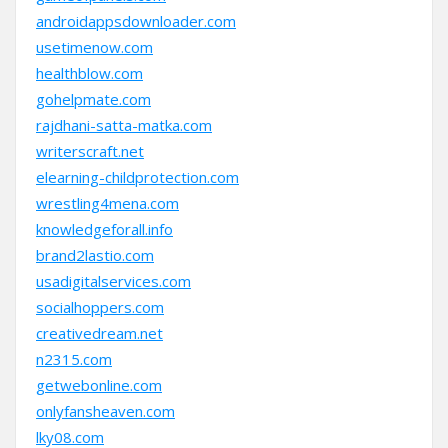
androidappsdownloader.com
usetimenow.com
healthblow.com
gohelpmate.com
rajdhani-satta-matka.com
writerscraft.net
elearning-childprotection.com
wrestling4mena.com
knowledgeforall.info
brand2lastio.com
usadigitalservices.com
socialhoppers.com
creativedream.net
n2315.com
getwebonline.com
onlyfansheaven.com
lky08.com