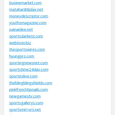
businemarket.com
matahari88play.net
moneydescriptor.com
youthsmagazine.com
painaidee.net
sportsdarkest.com
webtoon.biz
thesportswires.com
hyungpro.com
sportingnewsnet.com
sportstime24day.com
sporteslive.com
theblingblingshields.com
pinkfrenchtipnails.com
newgamestv.com
sportsgallerys.com
sportsmirrors.net