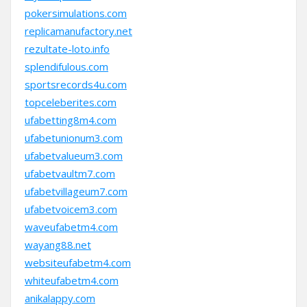
pokersimulations.com
replicamanufactory.net
rezultate-loto.info
splendifulous.com
sportsrecords4u.com
topceleberites.com
ufabetting8m4.com
ufabetunionum3.com
ufabetvalueum3.com
ufabetvaultm7.com
ufabetvillageum7.com
ufabetvoicem3.com
waveufabetm4.com
wayang88.net
websiteufabetm4.com
whiteufabetm4.com
anikalappy.com