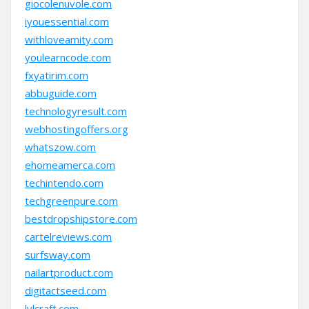
giocolenuvole.com
iyouessential.com
withloveamity.com
youlearncode.com
fxyatirim.com
abbuguide.com
technologyresult.com
webhostingoffers.org
whatszow.com
ehomeamerca.com
techintendo.com
techgreenpure.com
bestdropshipstore.com
cartelreviews.com
surfsway.com
nailartproduct.com
digitactseed.com
lvlcraft.com