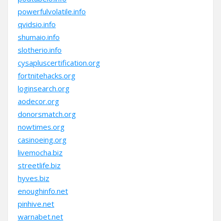
powerfulvolatile.info
qvidsio.info
shumaio.info
slotherio.info
cysapluscertification.org
fortnitehacks.org
loginsearch.org
aodecor.org
donorsmatch.org
nowtimes.org
casinoeing.org
livemocha.biz
streetlife.biz
hyves.biz
enoughinfo.net
pinhive.net
warnabet.net