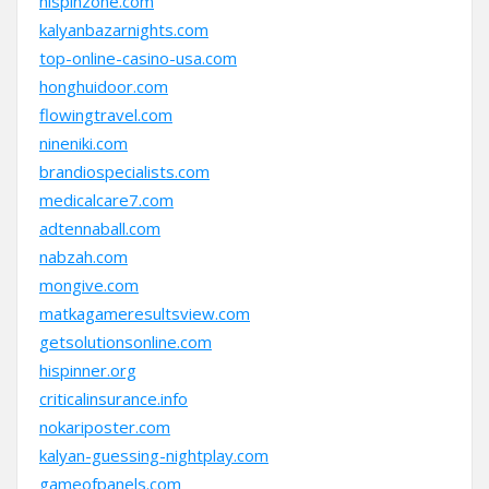
hispinzone.com
kalyanbazarnights.com
top-online-casino-usa.com
honghuidoor.com
flowingtravel.com
nineniki.com
brandiospecialists.com
medicalcare7.com
adtennaball.com
nabzah.com
mongive.com
matkagameresultsview.com
getsolutionsonline.com
hispinner.org
criticalinsurance.info
nokariposter.com
kalyan-guessing-nightplay.com
gameofpanels.com