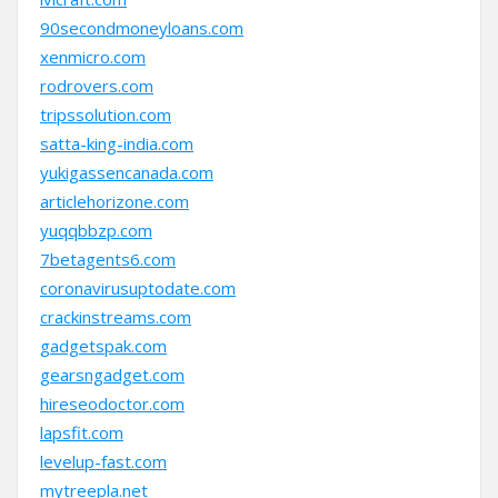
90secondmoneyloans.com
xenmicro.com
rodrovers.com
tripssolution.com
satta-king-india.com
yukigassencanada.com
articlehorizone.com
yuqqbbzp.com
7betagents6.com
coronavirusuptodate.com
crackinstreams.com
gadgetspak.com
gearsngadget.com
hireseodoctor.com
lapsfit.com
levelup-fast.com
mytreepla.net