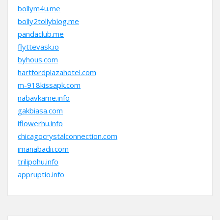
bollym4u.me
bolly2tollyblog.me
pandaclub.me
flyttevask.io
byhous.com
hartfordplazahotel.com
m-918kissapk.com
nabavkame.info
gakbiasa.com
iflowerhu.info
chicagocrystalconnection.com
imanabadii.com
trilipohu.info
appruptio.info