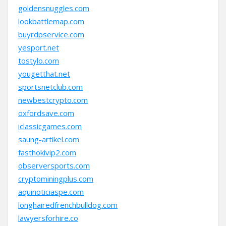
goldensnuggles.com
lookbattlemap.com
buyrdpservice.com
yesport.net
tostylo.com
yougetthat.net
sportsnetclub.com
newbestcrypto.com
oxfordsave.com
iclassicgames.com
saung-artikel.com
fasthokivip2.com
observersports.com
cryptominingplus.com
aquinoticiaspe.com
longhairedfrenchbulldog.com
lawyersforhire.co