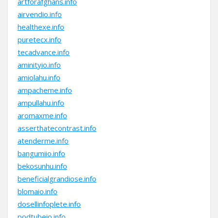
artforafghans.info
airvendio.info
healthexe.info
puretecx.info
tecadvance.info
aminityio.info
amiolahu.info
ampacheme.info
ampullahu.info
aromaxme.info
asserthatecontrast.info
atenderme.info
bangumiio.info
bekosunhu.info
beneficialgrandiose.info
blomaio.info
dosellinfoplete.info
podtubeio.info