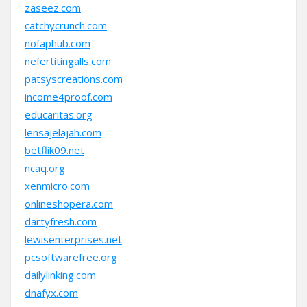
zaseez.com
catchycrunch.com
nofaphub.com
nefertitingalls.com
patsyscreations.com
income4proof.com
educaritas.org
lensajelajah.com
betflik09.net
ncaq.org
xenmicro.com
onlineshopera.com
dartyfresh.com
lewisenterprises.net
pcsoftwarefree.org
dailylinking.com
dnafyx.com