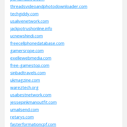
threadsvideoandphotodownloader.com
techgiddy.com
usalivenetwork.com
jackpotrushonline.info
ucnewshindi.com
freecellphonedatabase.com
gamersrope.com
exellewebmedia.com
free-gamestop.com
sinbadtravels.com
ukmagzine.com
wareztech.org
usabestnetwork.com
jessepinkmanoutfit.com
umailsend.com
retarys.com
fasterformationcpf.com