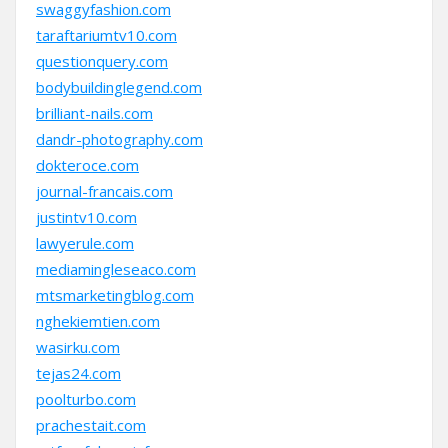
swaggyfashion.com
taraftariumtv10.com
questionquery.com
bodybuildinglegend.com
brilliant-nails.com
dandr-photography.com
dokteroce.com
journal-francais.com
justintv10.com
lawyerule.com
mediamingleseaco.com
mtsmarketingblog.com
nghekiemtien.com
wasirku.com
tejas24.com
poolturbo.com
prachestait.com