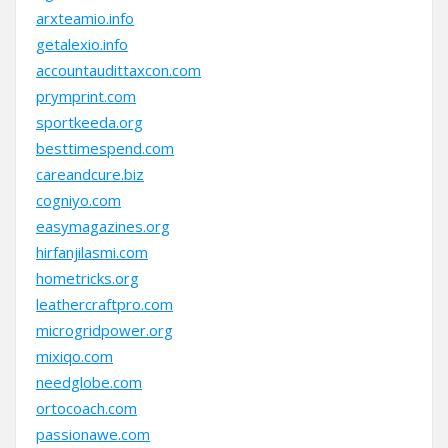
arxteamio.info
getalexio.info
accountaudittaxcon.com
prymprint.com
sportkeeda.org
besttimespend.com
careandcure.biz
cogniyo.com
easymagazines.org
hirfanjilasmi.com
hometricks.org
leathercraftpro.com
microgridpower.org
mixiqo.com
needglobe.com
ortocoach.com
passionawe.com