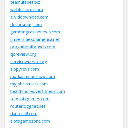
teamufabet.biz
webfullform.com
allviddownload.com
decorsmag.com
gamblingcasinonews.com
universitiesofamerica.net
progameofbrands.com
qbreview.org
servicewueste.org
zippyrevs.com
matkanumbernow.com
myjobcirculars.com
healthmoreoverfitness.com
topslotxgames.com
routerloggnet.net
dantella6.com
slotsgamesone.com