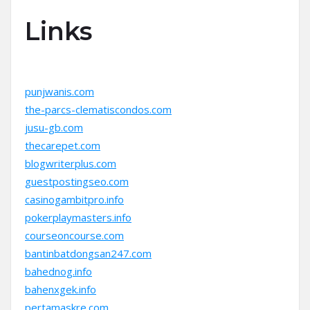
Links
punjwanis.com
the-parcs-clematiscondos.com
jusu-gb.com
thecarepet.com
blogwriterplus.com
guestpostingseo.com
casinogambitpro.info
pokerplaymasters.info
courseoncourse.com
bantinbatdongsan247.com
bahednog.info
bahenxgek.info
pertamaskre.com