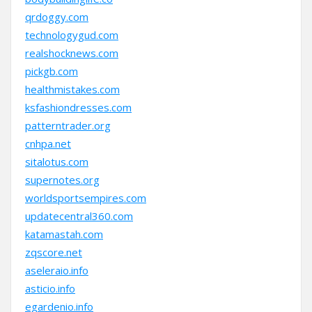
qrdoggy.com
technologygud.com
realshocknews.com
pickgb.com
healthmistakes.com
ksfashiondresses.com
patterntrader.org
cnhpa.net
sitalotus.com
supernotes.org
worldsportsempires.com
updatecentral360.com
katamastah.com
zqscore.net
aseleraio.info
asticio.info
egardenio.info