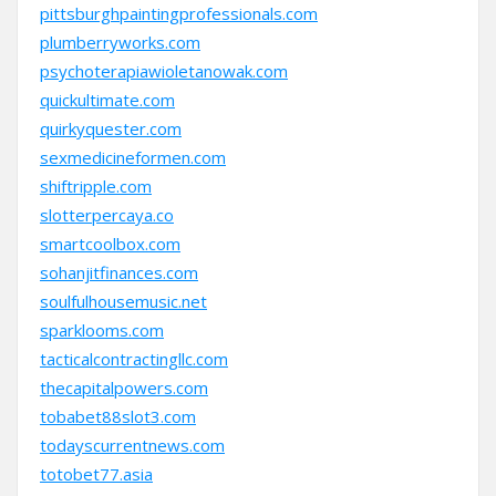
pittsburghpaintingprofessionals.com
plumberryworks.com
psychoterapiawioletanowak.com
quickultimate.com
quirkyquester.com
sexmedicineformen.com
shiftripple.com
slotterpercaya.co
smartcoolbox.com
sohanjitfinances.com
soulfulhousemusic.net
sparklooms.com
tacticalcontractingllc.com
thecapitalpowers.com
tobabet88slot3.com
todayscurrentnews.com
totobet77.asia