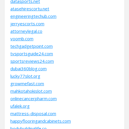
datasports.net
atasehirescortu.net
engineeringtechub.com
jerryescorts.com
attorneylegal.co
voomb.com
techgadgetpoint.com
tvsportsguide24.com
sportsreviews24.com
dubai360blog.com
lucky77slot.org
growmefast.com
mahkotahokislot.com
onlinecancerpharm.com
ufalek.org
mattress-disposal.com
happyflooringandcabinets.com
bodybuildinglife.co