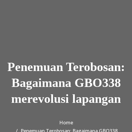
Skip to the content
Penemuan Terobosan:
Bagaimana GBO338
merevolusi lapangan
Home
Penemuan Terobosan: Bagaimana GBO338