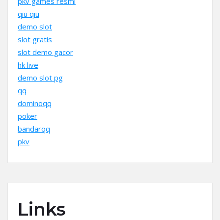
pkv games resmi
qiu qiu
demo slot
slot gratis
slot demo gacor
hk live
demo slot pg
qq
dominoqq
poker
bandarqq
pkv
Links