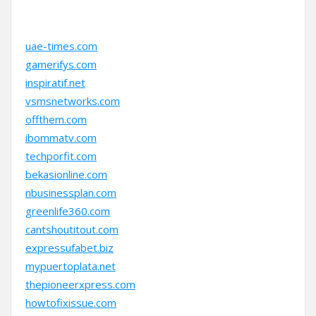
uae-times.com
gamerifys.com
inspiratif.net
vsmsnetworks.com
offthem.com
ibommatv.com
techporfit.com
bekasionline.com
nbusinessplan.com
greenlife360.com
cantshoutitout.com
expressufabet.biz
mypuertoplata.net
thepioneerxpress.com
howtofixissue.com