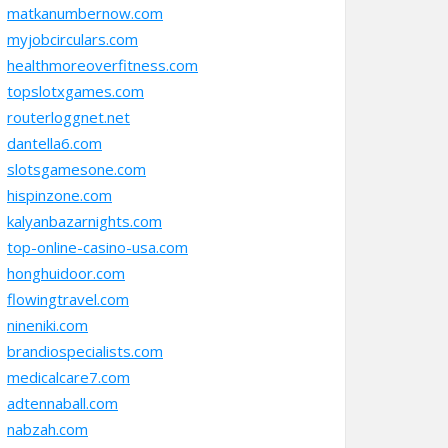
matkanumbernow.com
myjobcirculars.com
healthmoreoverfitness.com
topslotxgames.com
routerloggnet.net
dantella6.com
slotsgamesone.com
hispinzone.com
kalyanbazarnights.com
top-online-casino-usa.com
honghuidoor.com
flowingtravel.com
nineniki.com
brandiospecialists.com
medicalcare7.com
adtennaball.com
nabzah.com