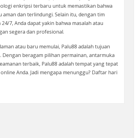
ologi enkripsi terbaru untuk memastikan bahwa
 aman dan terlindungi. Selain itu, dengan tim
 24/7, Anda dapat yakin bahwa masalah atau
an segera dan profesional.
aman atau baru memulai, Palu88 adalah tujuan
 Dengan beragam pilihan permainan, antarmuka
eamanan terbaik, Palu88 adalah tempat yang tepat
nline Anda. Jadi mengapa menunggu? Daftar hari