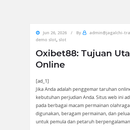
Jun 26, 2026
By
admin@jagalchi-tr
demo slot
,
slot
Oxibet88: Tujuan Ut
Online
[ad_1]
Jika Anda adalah penggemar taruhan onlin
kebutuhan perjudian Anda. Situs web ini 
pada berbagai macam permainan olahraga
digunakan, beragam permainan, dan peluan
untuk pemula dan petaruh berpengalaman