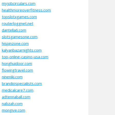
myjobcirculars.com
healthmoreoverfitness.com
topslotxgames.com
routerloggnet.net
dantella6.com
slotsgamesone.com
hispinzone.com
kalyanbazarnights.com
top-online-casino-usa.com
honghuidoor.com
flowingtravel.com
nineniki.com
brandiospecialists.com
medicalcare7.com
adtennaball.com
nabzah.com
mongive.com