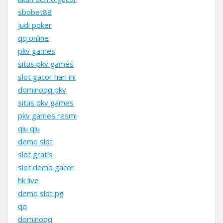
sbobet88
judi poker
qq online
pkv games
situs pkv games
slot gacor hari ini
dominoqq pkv
situs pkv games
pkv games resmi
qiu qiu
demo slot
slot gratis
slot demo gacor
hk live
demo slot pg
qq
dominoqq