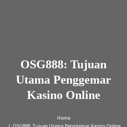
Skip to the content
OSG888: Tujuan
Utama Penggemar
Kasino Online
Home
OSG888: Tujuan Utama Penggemar Kasino Online