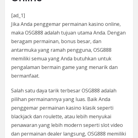
[ad_1]
Jika Anda penggemar permainan kasino online,
maka OSG888 adalah tujuan utama Anda. Dengan
beragam permainan, bonus besar, dan
antarmuka yang ramah pengguna, OSG888
memiliki semua yang Anda butuhkan untuk
pengalaman bermain game yang menarik dan
bermanfaat.
Salah satu daya tarik terbesar OSG888 adalah
pilihan permainannya yang luas. Baik Anda
penggemar permainan kasino klasik seperti
blackjack dan roulette, atau lebih menyukai
penawaran yang lebih modern seperti slot video
dan permainan dealer langsung, OSG888 memiliki