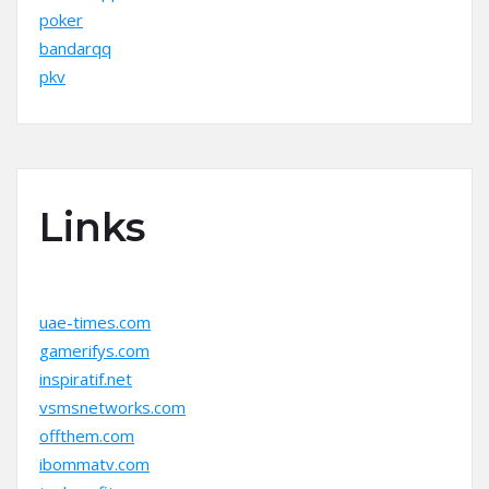
poker
bandarqq
pkv
Links
uae-times.com
gamerifys.com
inspiratif.net
vsmsnetworks.com
offthem.com
ibommatv.com