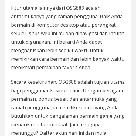
Fitur utama lainnya dari OSG888 adalah
antarmukanya yang ramah pengguna. Baik Anda
bermain di komputer desktop atau perangkat
seluler, situs web ini mudah dinavigasi dan intuitif
untuk digunakan. Ini berarti Anda dapat
menghabiskan lebih sedikit waktu untuk
memikirkan cara bermain dan lebih banyak waktu
menikmati permainan favorit Anda.
Secara keseluruhan, OSG888 adalah tujuan utama
bagi penggemar kasino online. Dengan beragam
permainan, bonus besar, dan antarmuka yang
ramah pengguna, ia memiliki semua yang Anda
butuhkan untuk pengalaman bermain game yang
menarik dan bermanfaat. Jadi mengapa
menunggu? Daftar akun hari ini dan mulai