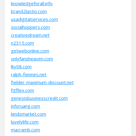
knowledgeforall.info
brand2lastio.com
usadigitalservices.com
socialhoppers.com
creativedream.net
n2315.com
getwebonline.com
onlyfansheaven.com
lky08.com
ralph-fiennes.net
fielder-maximum-discount.net
fitfllex.com
genesisbusinesscredit.com
inforuang.com
kindsmarket.com
luvelylife.com
macramb.com