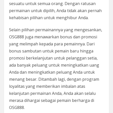
sesuatu untuk semua orang. Dengan ratusan
permainan untuk dipilih, Anda tidak akan pernah
kehabisan pilihan untuk menghibur Anda.
Selain pilihan permainannya yang mengesankan,
OSG888 juga menawarkan bonus dan promosi
yang melimpah kepada para pemainnya. Dari
bonus sambutan untuk pemain baru hingga
promosi berkelanjutan untuk pelanggan setia,
ada banyak peluang untuk meningkatkan uang
Anda dan meningkatkan peluang Anda untuk
menang besar. Ditambah lagi, dengan program
loyalitas yang memberikan imbalan atas
kelanjutan permainan Anda, Anda akan selalu
merasa dihargai sebagai pemain berharga di
OSG888.