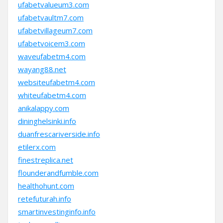
ufabetvalueum3.com
ufabetvaultm7.com
ufabetvillageum7.com
ufabetvoicem3.com
waveufabetm4.com
wayang88.net
websiteufabetm4.com
whiteufabetm4.com
anikalappy.com
dininghelsinki.info
duanfrescariverside.info
etilerx.com
finestreplica.net
flounderandfumble.com
healthohunt.com
retefuturah.info
smartinvestinginfo.info