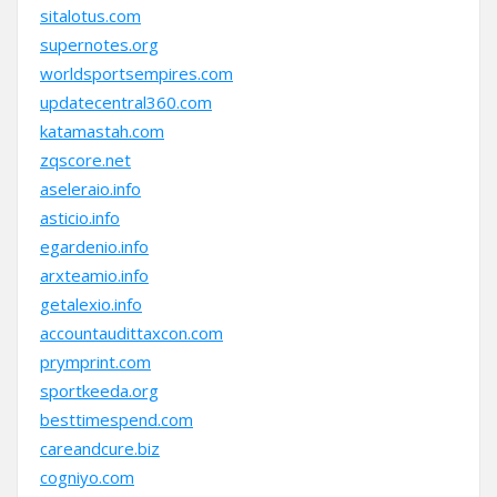
sitalotus.com
supernotes.org
worldsportsempires.com
updatecentral360.com
katamastah.com
zqscore.net
aseleraio.info
asticio.info
egardenio.info
arxteamio.info
getalexio.info
accountaudittaxcon.com
prymprint.com
sportkeeda.org
besttimespend.com
careandcure.biz
cogniyo.com