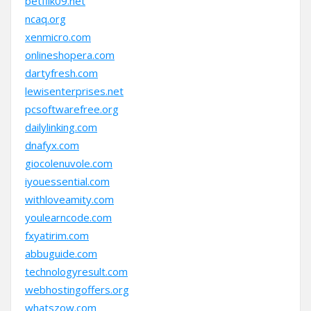
betflik09.net
ncaq.org
xenmicro.com
onlineshopera.com
dartyfresh.com
lewisenterprises.net
pcsoftwarefree.org
dailylinking.com
dnafyx.com
giocolenuvole.com
iyouessential.com
withloveamity.com
youlearncode.com
fxyatirim.com
abbuguide.com
technologyresult.com
webhostingoffers.org
whatszow.com