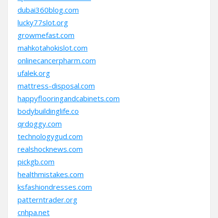
dubai360blog.com
lucky77slot.org
growmefast.com
mahkotahokislot.com
onlinecancerpharm.com
ufalek.org
mattress-disposal.com
happyflooringandcabinets.com
bodybuildinglife.co
qrdoggy.com
technologygud.com
realshocknews.com
pickgb.com
healthmistakes.com
ksfashiondresses.com
patterntrader.org
cnhpa.net