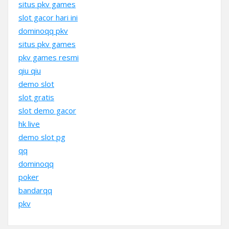
situs pkv games
slot gacor hari ini
dominoqq pkv
situs pkv games
pkv games resmi
qiu qiu
demo slot
slot gratis
slot demo gacor
hk live
demo slot pg
qq
dominoqq
poker
bandarqq
pkv