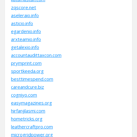
zqscore.net
aseleraio.info
asticio.info
egardenio.info
arxteamio.info
getalexio.info
accountaudittaxcon.com
prymprint.com
sportkeeda.org
besttimespend.com
careandcure.biz
cogniyo.com
easymagazines.org
hirfanjilasmi.com
hometricks.org
leathercraftpro.com
microgridpower.org