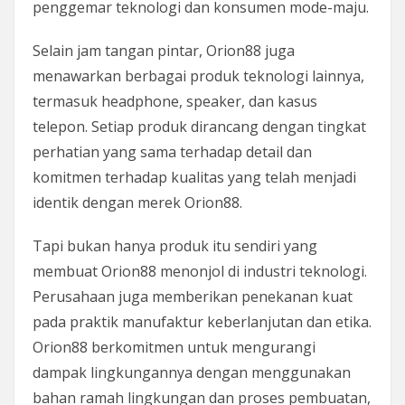
penggemar teknologi dan konsumen mode-maju.
Selain jam tangan pintar, Orion88 juga
menawarkan berbagai produk teknologi lainnya,
termasuk headphone, speaker, dan kasus
telepon. Setiap produk dirancang dengan tingkat
perhatian yang sama terhadap detail dan
komitmen terhadap kualitas yang telah menjadi
identik dengan merek Orion88.
Tapi bukan hanya produk itu sendiri yang
membuat Orion88 menonjol di industri teknologi.
Perusahaan juga memberikan penekanan kuat
pada praktik manufaktur keberlanjutan dan etika.
Orion88 berkomitmen untuk mengurangi
dampak lingkungannya dengan menggunakan
bahan ramah lingkungan dan proses pembuatan,