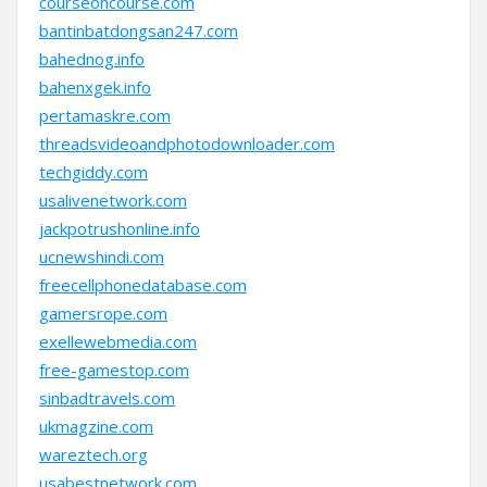
courseoncourse.com
bantinbatdongsan247.com
bahednog.info
bahenxgek.info
pertamaskre.com
threadsvideoandphotodownloader.com
techgiddy.com
usalivenetwork.com
jackpotrushonline.info
ucnewshindi.com
freecellphonedatabase.com
gamersrope.com
exellewebmedia.com
free-gamestop.com
sinbadtravels.com
ukmagzine.com
wareztech.org
usabestnetwork.com