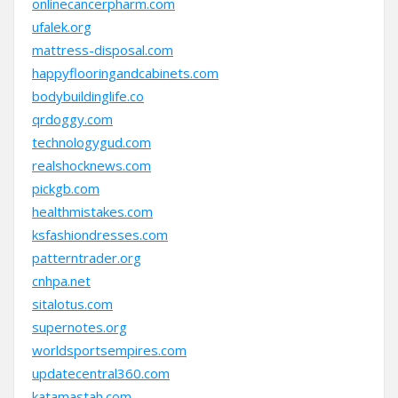
onlinecancerpharm.com
ufalek.org
mattress-disposal.com
happyflooringandcabinets.com
bodybuildinglife.co
qrdoggy.com
technologygud.com
realshocknews.com
pickgb.com
healthmistakes.com
ksfashiondresses.com
patterntrader.org
cnhpa.net
sitalotus.com
supernotes.org
worldsportsempires.com
updatecentral360.com
katamastah.com