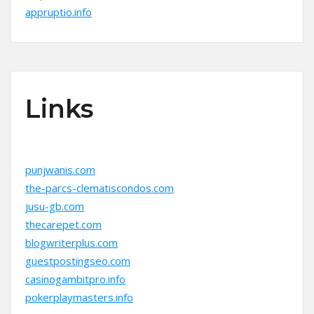
appruptio.info
Links
punjwanis.com
the-parcs-clematiscondos.com
jusu-gb.com
thecarepet.com
blogwriterplus.com
guestpostingseo.com
casinogambitpro.info
pokerplaymasters.info