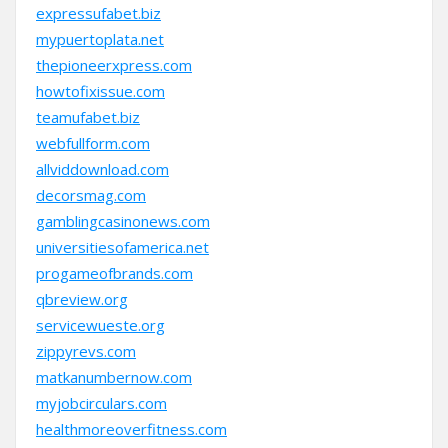
expressufabet.biz
mypuertoplata.net
thepioneerxpress.com
howtofixissue.com
teamufabet.biz
webfullform.com
allviddownload.com
decorsmag.com
gamblingcasinonews.com
universitiesofamerica.net
progameofbrands.com
qbreview.org
servicewueste.org
zippyrevs.com
matkanumbernow.com
myjobcirculars.com
healthmoreoverfitness.com