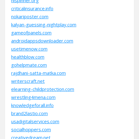
hispinner.org
criticalinsurance.info
nokariposter.com
kalyan-guessing-nightplay.com
gameofpanels.com
androidappsdownloader.com
usetimenow.com
healthblow.com
gohelpmate.com
rajdhani-satta-matka.com
writerscraft.net
elearning-childprotection.com
wrestling4mena.com
knowledgeforall.info
brand2lastio.com
usadigitalservices.com
socialhoppers.com
creativedream.net