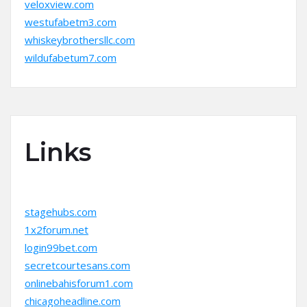
veloxview.com
westufabetm3.com
whiskeybrothersllc.com
wildufabetum7.com
Links
stagehubs.com
1x2forum.net
login99bet.com
secretcourtesans.com
onlinebahisforum1.com
chicagoheadline.com