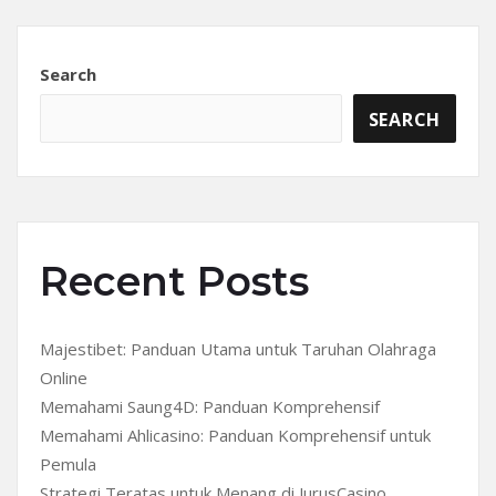
Search
SEARCH
Recent Posts
Majestibet: Panduan Utama untuk Taruhan Olahraga
Online
Memahami Saung4D: Panduan Komprehensif
Memahami Ahlicasino: Panduan Komprehensif untuk
Pemula
Strategi Teratas untuk Menang di JurusCasino