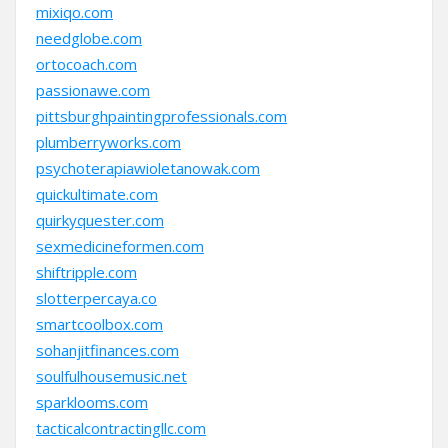
mixiqo.com
needglobe.com
ortocoach.com
passionawe.com
pittsburghpaintingprofessionals.com
plumberryworks.com
psychoterapiawioletanowak.com
quickultimate.com
quirkyquester.com
sexmedicineformen.com
shiftripple.com
slotterpercaya.co
smartcoolbox.com
sohanjitfinances.com
soulfulhousemusic.net
sparklooms.com
tacticalcontractingllc.com