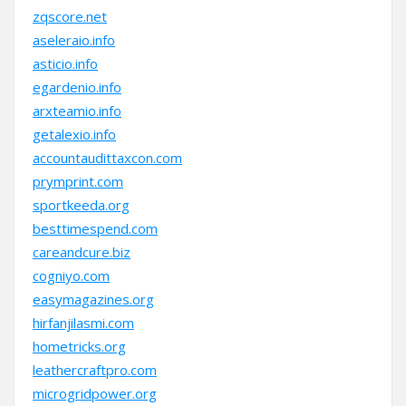
zqscore.net
aseleraio.info
asticio.info
egardenio.info
arxteamio.info
getalexio.info
accountaudittaxcon.com
prymprint.com
sportkeeda.org
besttimespend.com
careandcure.biz
cogniyo.com
easymagazines.org
hirfanjilasmi.com
hometricks.org
leathercraftpro.com
microgridpower.org