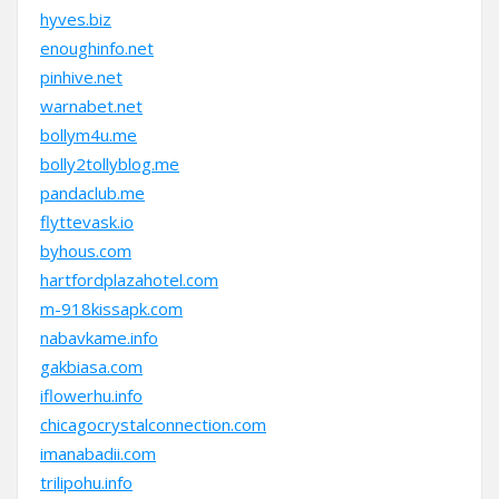
hyves.biz
enoughinfo.net
pinhive.net
warnabet.net
bollym4u.me
bolly2tollyblog.me
pandaclub.me
flyttevask.io
byhous.com
hartfordplazahotel.com
m-918kissapk.com
nabavkame.info
gakbiasa.com
iflowerhu.info
chicagocrystalconnection.com
imanabadii.com
trilipohu.info