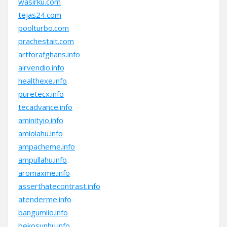
wasirku.com
tejas24.com
poolturbo.com
prachestait.com
artforafghans.info
airvendio.info
healthexe.info
puretecx.info
tecadvance.info
aminityio.info
amiolahu.info
ampacheme.info
ampullahu.info
aromaxme.info
asserthatecontrast.info
atenderme.info
bangumiio.info
bekosunhu.info