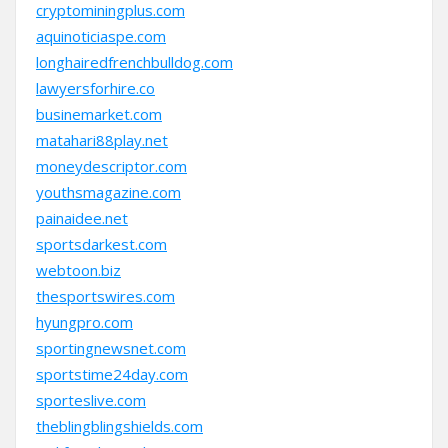
cryptominingplus.com
aquinoticiaspe.com
longhairedfrenchbulldog.com
lawyersforhire.co
businemarket.com
matahari88play.net
moneydescriptor.com
youthsmagazine.com
painaidee.net
sportsdarkest.com
webtoon.biz
thesportswires.com
hyungpro.com
sportingnewsnet.com
sportstime24day.com
sporteslive.com
theblingblingshields.com