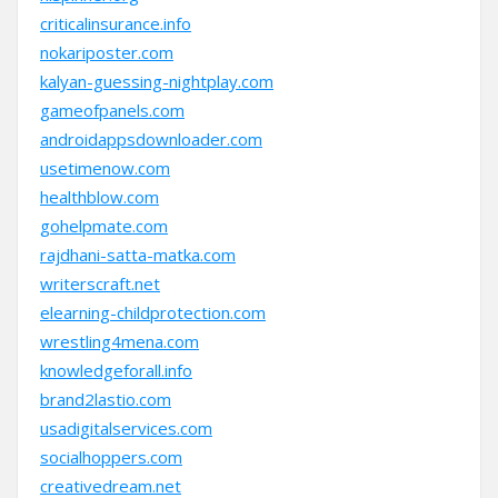
criticalinsurance.info
nokariposter.com
kalyan-guessing-nightplay.com
gameofpanels.com
androidappsdownloader.com
usetimenow.com
healthblow.com
gohelpmate.com
rajdhani-satta-matka.com
writerscraft.net
elearning-childprotection.com
wrestling4mena.com
knowledgeforall.info
brand2lastio.com
usadigitalservices.com
socialhoppers.com
creativedream.net