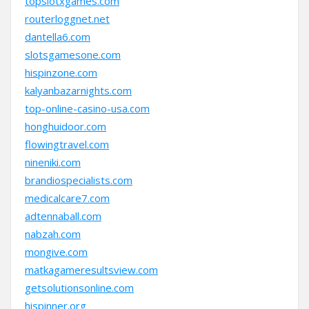
topslotxgames.com
routerloggnet.net
dantella6.com
slotsgamesone.com
hispinzone.com
kalyanbazarnights.com
top-online-casino-usa.com
honghuidoor.com
flowingtravel.com
nineniki.com
brandiospecialists.com
medicalcare7.com
adtennaball.com
nabzah.com
mongive.com
matkagameresultsview.com
getsolutionsonline.com
hispinner.org