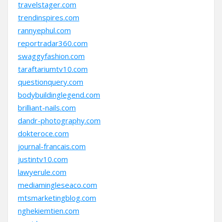
travelstager.com
trendinspires.com
rannyephul.com
reportradar360.com
swaggyfashion.com
taraftariumtv10.com
questionquery.com
bodybuildinglegend.com
brilliant-nails.com
dandr-photography.com
dokteroce.com
journal-francais.com
justintv10.com
lawyerule.com
mediamingleseaco.com
mtsmarketingblog.com
nghekiemtien.com