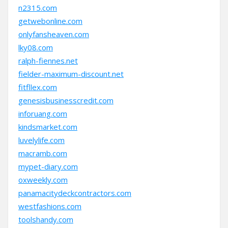
n2315.com
getwebonline.com
onlyfansheaven.com
lky08.com
ralph-fiennes.net
fielder-maximum-discount.net
fitfllex.com
genesisbusinesscredit.com
inforuang.com
kindsmarket.com
luvelylife.com
macramb.com
mypet-diary.com
oxweekly.com
panamacitydeckcontractors.com
westfashions.com
toolshandy.com