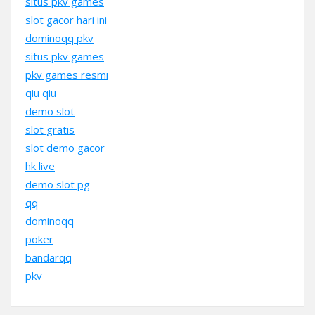
situs pkv games
slot gacor hari ini
dominoqq pkv
situs pkv games
pkv games resmi
qiu qiu
demo slot
slot gratis
slot demo gacor
hk live
demo slot pg
qq
dominoqq
poker
bandarqq
pkv