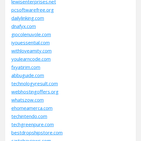
lewisenterprises.net
pcsoftwarefree.org
dailylinking.com
dnafyx.com
giocolenuvole.com
iyouessential.com
withloveamity.com
youlearncode.com
fxyatirim.com
abbuguide.com
technologyresult.com
webhostingoffers.org
whatszow.com
ehomeamerca.com
techintendo.com
techgreenpure.com
bestdropshipstore.com
cartelreviews.com