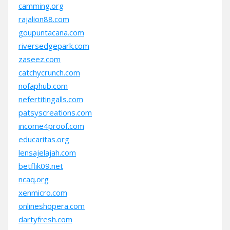
camming.org
rajalion88.com
goupuntacana.com
riversedgepark.com
zaseez.com
catchycrunch.com
nofaphub.com
nefertitingalls.com
patsyscreations.com
income4proof.com
educaritas.org
lensajelajah.com
betflik09.net
ncaq.org
xenmicro.com
onlineshopera.com
dartyfresh.com