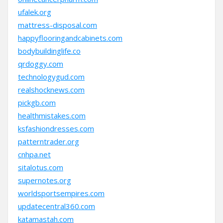
ufalek.org
mattress-disposal.com
happyflooringandcabinets.com
bodybuildinglife.co
qrdoggy.com
technologygud.com
realshocknews.com
pickgb.com
healthmistakes.com
ksfashiondresses.com
patterntrader.org
cnhpa.net
sitalotus.com
supernotes.org
worldsportsempires.com
updatecentral360.com
katamastah.com