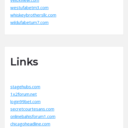
veloxview.com
westufabetm3.com
whiskeybrothersllc.com
wildufabetum7.com
Links
stagehubs.com
1x2forum.net
login99bet.com
secretcourtesans.com
onlinebahisforum1.com
chicagoheadline.com