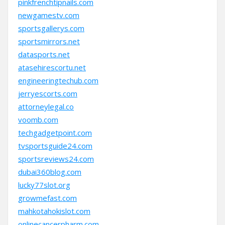
pinkfrenchtipnails.com
newgamestv.com
sportsgallerys.com
sportsmirrors.net
datasports.net
atasehirescortu.net
engineeringtechub.com
jerryescorts.com
attorneylegal.co
voomb.com
techgadgetpoint.com
tvsportsguide24.com
sportsreviews24.com
dubai360blog.com
lucky77slot.org
growmefast.com
mahkotahokislot.com
onlinecancerpharm.com