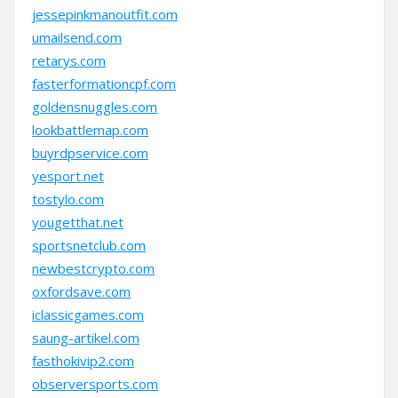
jessepinkmanoutfit.com
umailsend.com
retarys.com
fasterformationcpf.com
goldensnuggles.com
lookbattlemap.com
buyrdpservice.com
yesport.net
tostylo.com
yougetthat.net
sportsnetclub.com
newbestcrypto.com
oxfordsave.com
iclassicgames.com
saung-artikel.com
fasthokivip2.com
observersports.com