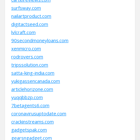
surfsway.com
nailartproduct.com
digitactseed.com
lvlcraft.com
90secondmoneyloans.com
xenmicro.com
rodrovers.com
tripssolution.com
satta-king-india.com
yukigassencanada.com
articlehorizone.com
yuqqbbzp.com
7betagents6.com
coronavirusuptodate.com
crackinstreams.com
gadgetspak.com
gearsngadget.com