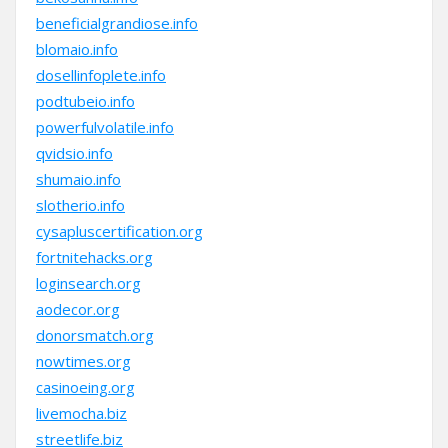
beneficialgrandiose.info
blomaio.info
dosellinfoplete.info
podtubeio.info
powerfulvolatile.info
qvidsio.info
shumaio.info
slotherio.info
cysapluscertification.org
fortnitehacks.org
loginsearch.org
aodecor.org
donorsmatch.org
nowtimes.org
casinoeing.org
livemocha.biz
streetlife.biz