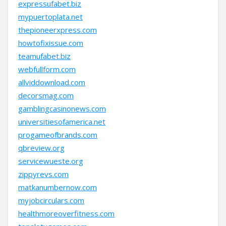
expressufabet.biz
mypuertoplata.net
thepioneerxpress.com
howtofixissue.com
teamufabet.biz
webfullform.com
allviddownload.com
decorsmag.com
gamblingcasinonews.com
universitiesofamerica.net
progameofbrands.com
qbreview.org
servicewueste.org
zippyrevs.com
matkanumbernow.com
myjobcirculars.com
healthmoreoverfitness.com