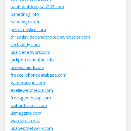
bantinbatdongsan247.com
bahednog.info
bahenxgek.info
pertamaskre.com
threadsvideoandphotodownloader.com
techgiddy.com
usalivenetwork.com
jackpotrushonline.info
ucnewshindi.com
freecellphonedatabase.com
gamersrope.com
exellewebmedia.com
free-gamestop.com
sinbadtravels.com
ukmagzine.com
wareztech.org
usabestnetwork.com