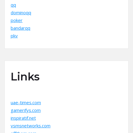
qq
dominoqq
poker
bandarqq
pkv
Links
uae-times.com
gamerifys.com
inspiratif.net
vsmsnetworks.com