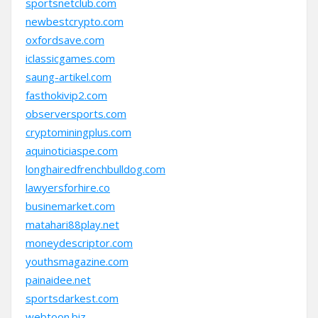
sportsnetclub.com
newbestcrypto.com
oxfordsave.com
iclassicgames.com
saung-artikel.com
fasthokivip2.com
observersports.com
cryptominingplus.com
aquinoticiaspe.com
longhairedfrenchbulldog.com
lawyersforhire.co
businemarket.com
matahari88play.net
moneydescriptor.com
youthsmagazine.com
painaidee.net
sportsdarkest.com
webtoon.biz