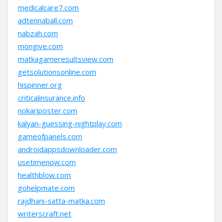
medicalcare7.com
adtennaball.com
nabzah.com
mongive.com
matkagameresultsview.com
getsolutionsonline.com
hispinner.org
criticalinsurance.info
nokariposter.com
kalyan-guessing-nightplay.com
gameofpanels.com
androidappsdownloader.com
usetimenow.com
healthblow.com
gohelpmate.com
rajdhani-satta-matka.com
writerscraft.net