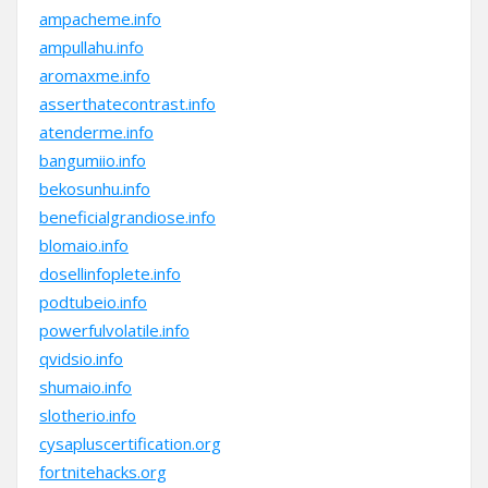
ampacheme.info
ampullahu.info
aromaxme.info
asserthatecontrast.info
atenderme.info
bangumiio.info
bekosunhu.info
beneficialgrandiose.info
blomaio.info
dosellinfoplete.info
podtubeio.info
powerfulvolatile.info
qvidsio.info
shumaio.info
slotherio.info
cysapluscertification.org
fortnitehacks.org