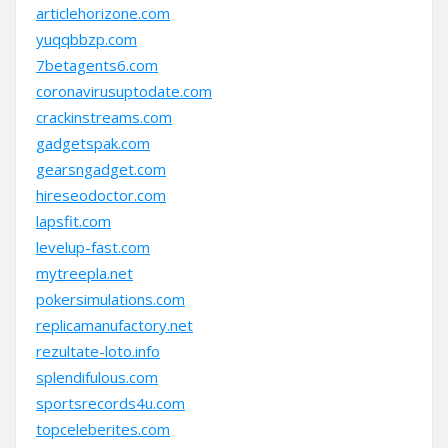
articlehorizone.com
yuqqbbzp.com
7betagents6.com
coronavirusuptodate.com
crackinstreams.com
gadgetspak.com
gearsngadget.com
hireseodoctor.com
lapsfit.com
levelup-fast.com
mytreepla.net
pokersimulations.com
replicamanufactory.net
rezultate-loto.info
splendifulous.com
sportsrecords4u.com
topceleberites.com