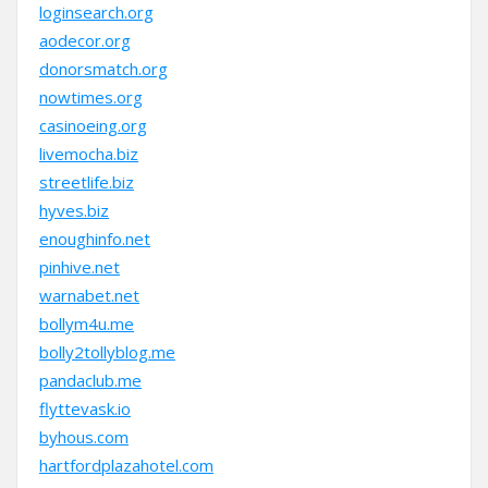
loginsearch.org
aodecor.org
donorsmatch.org
nowtimes.org
casinoeing.org
livemocha.biz
streetlife.biz
hyves.biz
enoughinfo.net
pinhive.net
warnabet.net
bollym4u.me
bolly2tollyblog.me
pandaclub.me
flyttevask.io
byhous.com
hartfordplazahotel.com