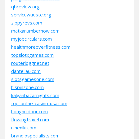
qbreview.org
servicewueste.org
zippyrevs.com
matkanumbernow.com
myjobcirculars.com
healthmoreoverfitness.com
topslotxgames.com
routerloggnet.net
dantella6.com
slotsgamesone.com
hispinzone.com
kalyanbazarnights.com
top-online-casino-usa.com
honghuidoor.com
flowingtravel.com
nineniki.com
brandiospecialists.com