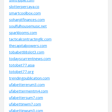
shiftripple.com
slotterpercaya.co
smartcoolbox.com
sohanjitfinances.com
soulfulhousemusic.net
sparklooms.com
tacticalcontractingllc.com
thecapitalpowers.com
tobabet88slot3.com
todayscurrentnews.com
totobet77.asia
totobet77.org
trendingpublication.com
ufabettererum3.com
ufabettermentm4.com
ufabettersum7.com
ufabettinwm7.com
ufabettinwum3.com