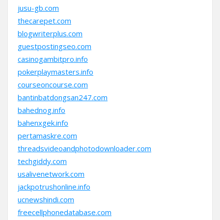
jusu-gb.com
thecarepet.com
blogwriterplus.com
guestpostingseo.com
casinogambitpro.info
pokerplaymasters.info
courseoncourse.com
bantinbatdongsan247.com
bahednog.info
bahenxgek.info
pertamaskre.com
threadsvideoandphotodownloader.com
techgiddy.com
usalivenetwork.com
jackpotrushonline.info
ucnewshindi.com
freecellphonedatabase.com