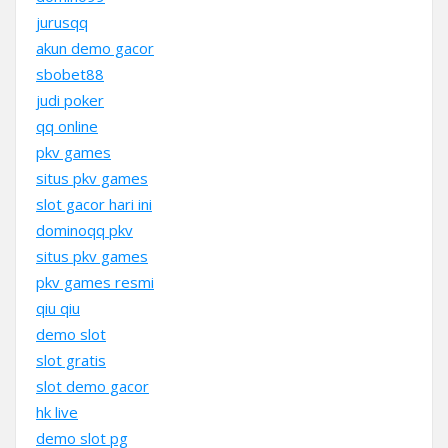
jurusqq
akun demo gacor
sbobet88
judi poker
qq online
pkv games
situs pkv games
slot gacor hari ini
dominoqq pkv
situs pkv games
pkv games resmi
qiu qiu
demo slot
slot gratis
slot demo gacor
hk live
demo slot pg