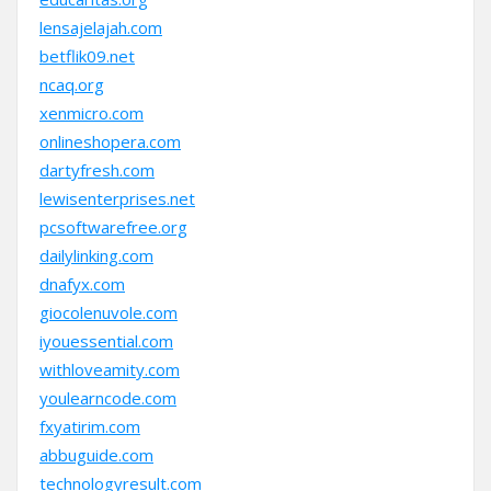
lensajelajah.com
betflik09.net
ncaq.org
xenmicro.com
onlineshopera.com
dartyfresh.com
lewisenterprises.net
pcsoftwarefree.org
dailylinking.com
dnafyx.com
giocolenuvole.com
iyouessential.com
withloveamity.com
youlearncode.com
fxyatirim.com
abbuguide.com
technologyresult.com