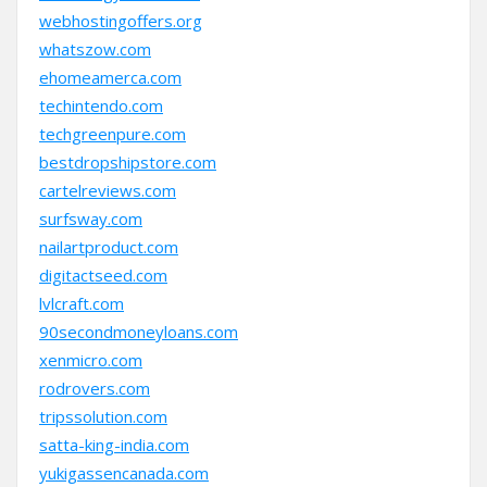
webhostingoffers.org
whatszow.com
ehomeamerca.com
techintendo.com
techgreenpure.com
bestdropshipstore.com
cartelreviews.com
surfsway.com
nailartproduct.com
digitactseed.com
lvlcraft.com
90secondmoneyloans.com
xenmicro.com
rodrovers.com
tripssolution.com
satta-king-india.com
yukigassencanada.com