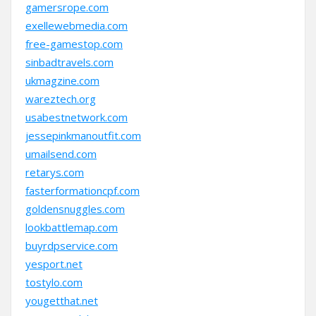
gamersrope.com
exellewebmedia.com
free-gamestop.com
sinbadtravels.com
ukmagzine.com
wareztech.org
usabestnetwork.com
jessepinkmanoutfit.com
umailsend.com
retarys.com
fasterformationcpf.com
goldensnuggles.com
lookbattlemap.com
buyrdpservice.com
yesport.net
tostylo.com
yougetthat.net