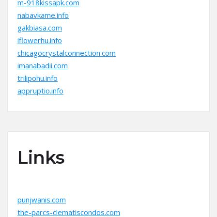
m-918kissapk.com
nabavkame.info
gakbiasa.com
iflowerhu.info
chicagocrystalconnection.com
imanabadii.com
trilipohu.info
appruptio.info
Links
punjwanis.com
the-parcs-clematiscondos.com