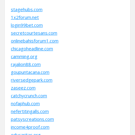
stagehubs.com
1x2forum.net
login99bet.com
secretcourtesans.com
onlinebahisforum1.com
chicagoheadline.com
camming.org
rajalion88.com
goupuntacana.com
riversedgepark.com
zaseez.com
catchycrunch.com
nofaphub.com
nefertitingalls.com
patsyscreations.com
income4proof.com
educaritas.org