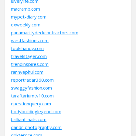
luvelylife.com
macramb.com
mypet-diary.com
oxweekly.com
panamacitydeckcontractors.com
westfashions.com
toolshandy.com
travelstager.com
trendinspires.com
rannyephul.com
reportradar360.com
swaggyfashion.com
taraftariumtv10.com
questionquery.com
bodybuildinglegend.com
brilliant-nails.com
dandr-photography.com
dokteroce.com