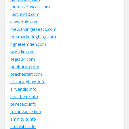
journal-francais.com
justintv10.com
lawyerule.com
mediamingleseaco.com
mtsmarketingblog.com
nghekiemtien.com
wasirku.com
tejas24.com
poolturbo.com
prachestait.com
artforafghans.info
airvendio.info
healthexe.info
puretecx.info
tecadvance.info
aminityio.info
amiolahu.info