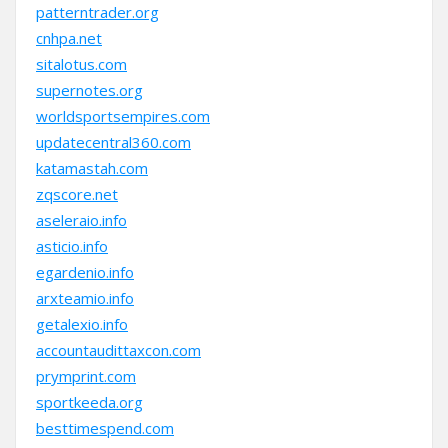
patterntrader.org
cnhpa.net
sitalotus.com
supernotes.org
worldsportsempires.com
updatecentral360.com
katamastah.com
zqscore.net
aseleraio.info
asticio.info
egardenio.info
arxteamio.info
getalexio.info
accountaudittaxcon.com
prymprint.com
sportkeeda.org
besttimespend.com