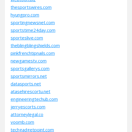
thesportswires.com
hyungpro.com
sportingnewsnet.com
sportstime24day.com
sporteslive.com
theblingblingshields.com
pinkfrenchtipnails.com
newgamestv.com
sportsgallerys.com
sportsmirrors.net
datasports.net
atasehirescortu.net
engineeringtechub.com
jerryescorts.com
attorneylegal.co
voomb.com
techgadgetpoint.com