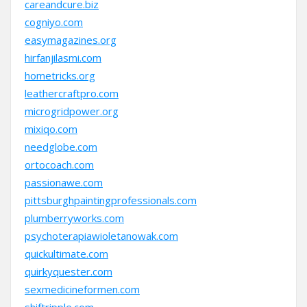
careandcure.biz
cogniyo.com
easymagazines.org
hirfanjilasmi.com
hometricks.org
leathercraftpro.com
microgridpower.org
mixiqo.com
needglobe.com
ortocoach.com
passionawe.com
pittsburghpaintingprofessionals.com
plumberryworks.com
psychoterapiawioletanowak.com
quickultimate.com
quirkyquester.com
sexmedicineformen.com