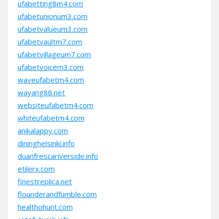
ufabetting8m4.com
ufabetunionum3.com
ufabetvalueum3.com
ufabetvaultm7.com
ufabetvillageum7.com
ufabetvoicem3.com
waveufabetm4.com
wayang88.net
websiteufabetm4.com
whiteufabetm4.com
anikalappy.com
dininghelsinki.info
duanfrescariverside.info
etilerx.com
finestreplica.net
flounderandfumble.com
healthohunt.com