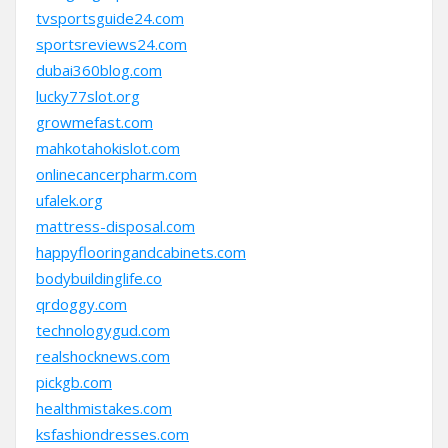
tvsportsguide24.com
sportsreviews24.com
dubai360blog.com
lucky77slot.org
growmefast.com
mahkotahokislot.com
onlinecancerpharm.com
ufalek.org
mattress-disposal.com
happyflooringandcabinets.com
bodybuildinglife.co
qrdoggy.com
technologygud.com
realshocknews.com
pickgb.com
healthmistakes.com
ksfashiondresses.com