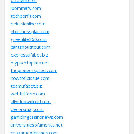
offthem.com
ibommatv.com
techporfit.com
bekasionline.com
nbusinessplan.com
greenlife360.com
cantshoutitout.com
expressufabet.biz
mypuertoplata.net
thepioneerxpress.com
howtofixissue.com
teamufabet.biz
webfullform.com
allviddownload.com
decorsmag.com
gamblingcasinonews.com
universitiesofamerica.net
progameofbrands.com