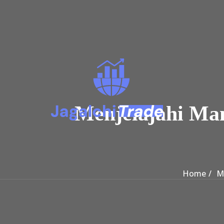
Skip to the content
Menjelajahi Ma
Home
M