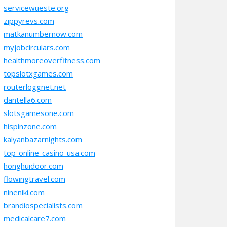
servicewueste.org
zippyrevs.com
matkanumbernow.com
myjobcirculars.com
healthmoreoverfitness.com
topslotxgames.com
routerloggnet.net
dantella6.com
slotsgamesone.com
hispinzone.com
kalyanbazarnights.com
top-online-casino-usa.com
honghuidoor.com
flowingtravel.com
nineniki.com
brandiospecialists.com
medicalcare7.com