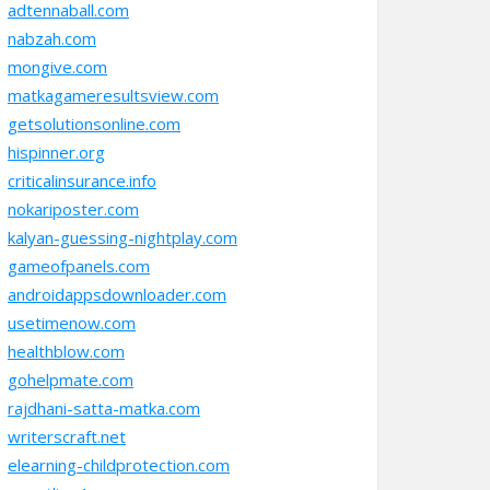
adtennaball.com
nabzah.com
mongive.com
matkagameresultsview.com
getsolutionsonline.com
hispinner.org
criticalinsurance.info
nokariposter.com
kalyan-guessing-nightplay.com
gameofpanels.com
androidappsdownloader.com
usetimenow.com
healthblow.com
gohelpmate.com
rajdhani-satta-matka.com
writerscraft.net
elearning-childprotection.com