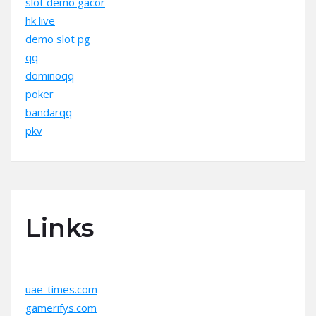
slot demo gacor
hk live
demo slot pg
qq
dominoqq
poker
bandarqq
pkv
Links
uae-times.com
gamerifys.com