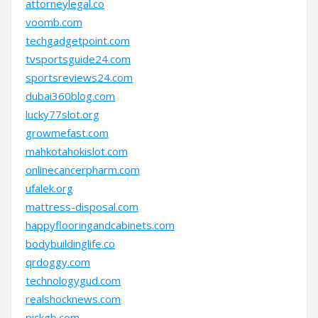
attorneylegal.co
voomb.com
techgadgetpoint.com
tvsportsguide24.com
sportsreviews24.com
dubai360blog.com
lucky77slot.org
growmefast.com
mahkotahokislot.com
onlinecancerpharm.com
ufalek.org
mattress-disposal.com
happyflooringandcabinets.com
bodybuildinglife.co
qrdoggy.com
technologygud.com
realshocknews.com
pickgb.com