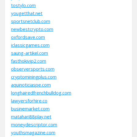
tostylo.com
yougetthat.net
sportsnetclub.com
newbestcrypto.com
oxfordsave.com
iclassicgames.com
saung-artikel.com
fasthokivip2.com
observersports.com
cryptominingplus.com
aquinoticiaspe.com
longhairedfrenchbulldog.com
lawyersforhire.co
businemarket.com
matahari88play.net
moneydescriptor.com
youthsmagazine.com