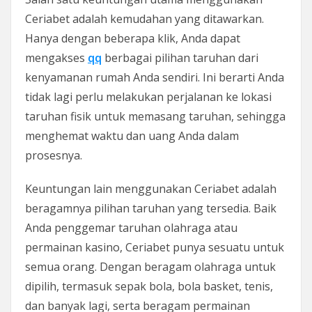
Ceriabet adalah kemudahan yang ditawarkan.
Hanya dengan beberapa klik, Anda dapat
mengakses
qq
berbagai pilihan taruhan dari
kenyamanan rumah Anda sendiri. Ini berarti Anda
tidak lagi perlu melakukan perjalanan ke lokasi
taruhan fisik untuk memasang taruhan, sehingga
menghemat waktu dan uang Anda dalam
prosesnya.
Keuntungan lain menggunakan Ceriabet adalah
beragamnya pilihan taruhan yang tersedia. Baik
Anda penggemar taruhan olahraga atau
permainan kasino, Ceriabet punya sesuatu untuk
semua orang. Dengan beragam olahraga untuk
dipilih, termasuk sepak bola, bola basket, tenis,
dan banyak lagi, serta beragam permainan