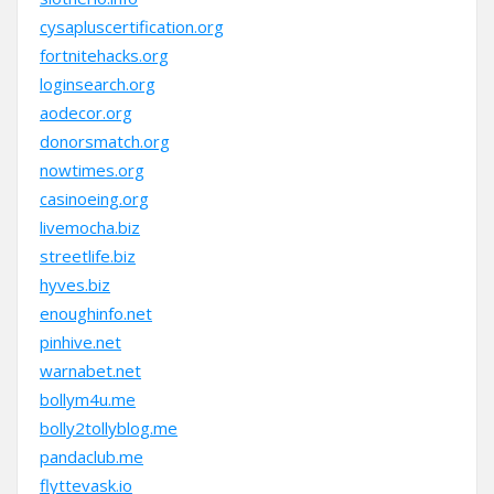
cysapluscertification.org
fortnitehacks.org
loginsearch.org
aodecor.org
donorsmatch.org
nowtimes.org
casinoeing.org
livemocha.biz
streetlife.biz
hyves.biz
enoughinfo.net
pinhive.net
warnabet.net
bollym4u.me
bolly2tollyblog.me
pandaclub.me
flyttevask.io