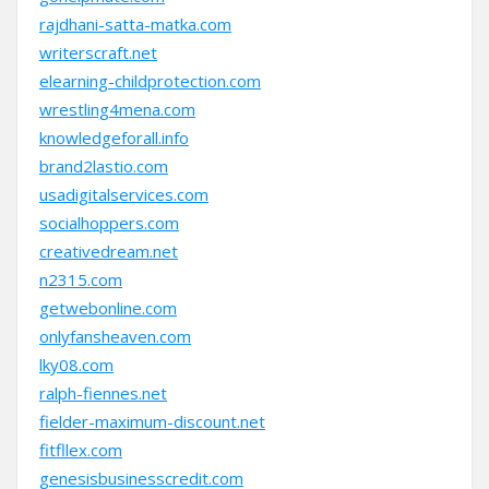
rajdhani-satta-matka.com
writerscraft.net
elearning-childprotection.com
wrestling4mena.com
knowledgeforall.info
brand2lastio.com
usadigitalservices.com
socialhoppers.com
creativedream.net
n2315.com
getwebonline.com
onlyfansheaven.com
lky08.com
ralph-fiennes.net
fielder-maximum-discount.net
fitfllex.com
genesisbusinesscredit.com