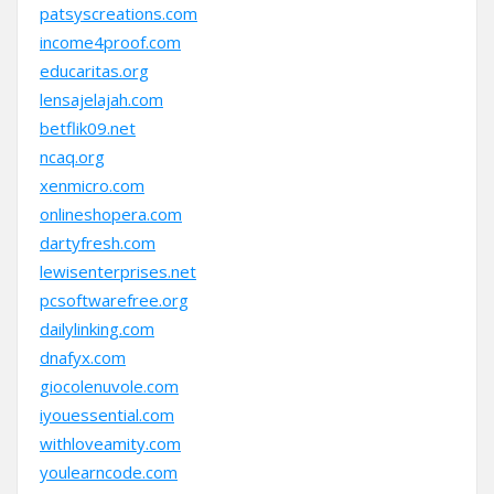
patsyscreations.com
income4proof.com
educaritas.org
lensajelajah.com
betflik09.net
ncaq.org
xenmicro.com
onlineshopera.com
dartyfresh.com
lewisenterprises.net
pcsoftwarefree.org
dailylinking.com
dnafyx.com
giocolenuvole.com
iyouessential.com
withloveamity.com
youlearncode.com