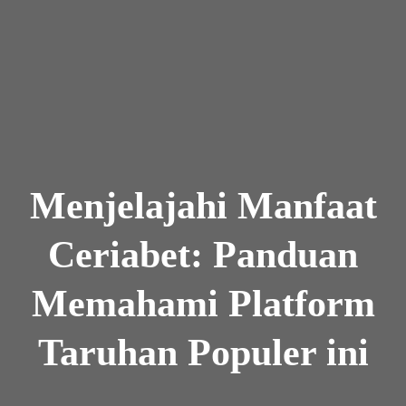
Skip to the content
Menjelajahi Manfaat
Ceriabet: Panduan
Memahami Platform
Taruhan Populer ini