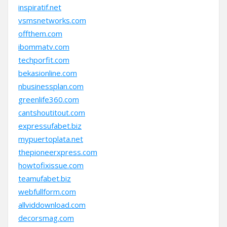
inspiratif.net
vsmsnetworks.com
offthem.com
ibommatv.com
techporfit.com
bekasionline.com
nbusinessplan.com
greenlife360.com
cantshoutitout.com
expressufabet.biz
mypuertoplata.net
thepioneerxpress.com
howtofixissue.com
teamufabet.biz
webfullform.com
allviddownload.com
decorsmag.com