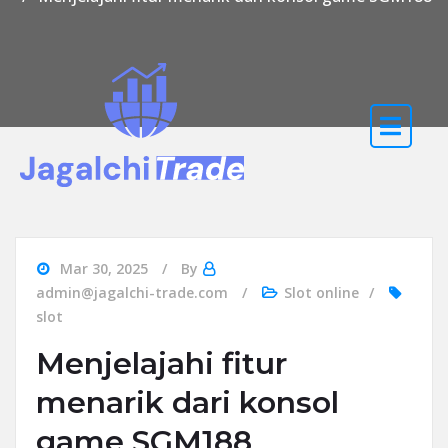
Mar 30, 2025
By
admin@jagalchi-trade.com
Slot online
slot
Menjelajahi fitur
menarik dari konsol
game SGM188