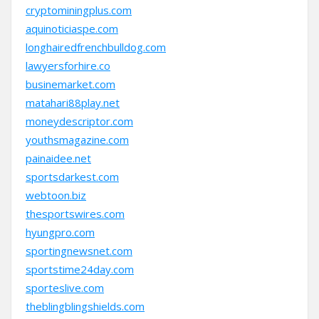
cryptominingplus.com
aquinoticiaspe.com
longhairedfrenchbulldog.com
lawyersforhire.co
businemarket.com
matahari88play.net
moneydescriptor.com
youthsmagazine.com
painaidee.net
sportsdarkest.com
webtoon.biz
thesportswires.com
hyungpro.com
sportingnewsnet.com
sportstime24day.com
sporteslive.com
theblingblingshields.com