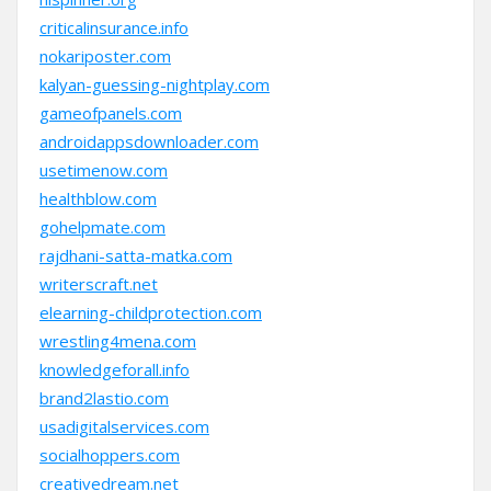
criticalinsurance.info
nokariposter.com
kalyan-guessing-nightplay.com
gameofpanels.com
androidappsdownloader.com
usetimenow.com
healthblow.com
gohelpmate.com
rajdhani-satta-matka.com
writerscraft.net
elearning-childprotection.com
wrestling4mena.com
knowledgeforall.info
brand2lastio.com
usadigitalservices.com
socialhoppers.com
creativedream.net