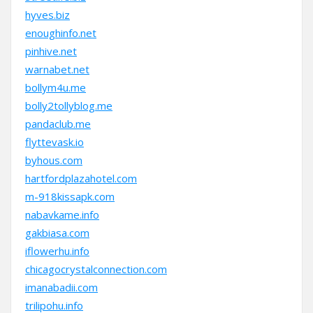
hyves.biz
enoughinfo.net
pinhive.net
warnabet.net
bollym4u.me
bolly2tollyblog.me
pandaclub.me
flyttevask.io
byhous.com
hartfordplazahotel.com
m-918kissapk.com
nabavkame.info
gakbiasa.com
iflowerhu.info
chicagocrystalconnection.com
imanabadii.com
trilipohu.info