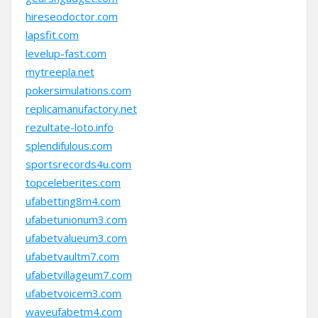
hireseodoctor.com
lapsfit.com
levelup-fast.com
mytreepla.net
pokersimulations.com
replicamanufactory.net
rezultate-loto.info
splendifulous.com
sportsrecords4u.com
topceleberites.com
ufabetting8m4.com
ufabetunionum3.com
ufabetvalueum3.com
ufabetvaultm7.com
ufabetvillageum7.com
ufabetvoicem3.com
waveufabetm4.com