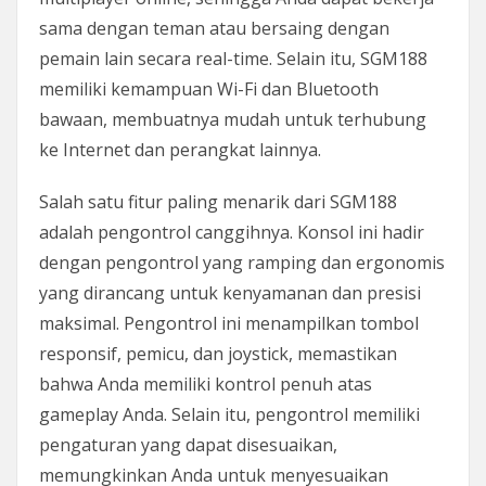
sama dengan teman atau bersaing dengan
pemain lain secara real-time. Selain itu, SGM188
memiliki kemampuan Wi-Fi dan Bluetooth
bawaan, membuatnya mudah untuk terhubung
ke Internet dan perangkat lainnya.
Salah satu fitur paling menarik dari SGM188
adalah pengontrol canggihnya. Konsol ini hadir
dengan pengontrol yang ramping dan ergonomis
yang dirancang untuk kenyamanan dan presisi
maksimal. Pengontrol ini menampilkan tombol
responsif, pemicu, dan joystick, memastikan
bahwa Anda memiliki kontrol penuh atas
gameplay Anda. Selain itu, pengontrol memiliki
pengaturan yang dapat disesuaikan,
memungkinkan Anda untuk menyesuaikan