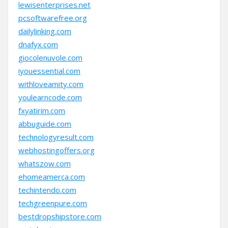
lewisenterprises.net
pcsoftwarefree.org
dailylinking.com
dnafyx.com
giocolenuvole.com
iyouessential.com
withloveamity.com
youlearncode.com
fxyatirim.com
abbuguide.com
technologyresult.com
webhostingoffers.org
whatszow.com
ehomeamerca.com
techintendo.com
techgreenpure.com
bestdropshipstore.com