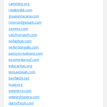
camming.org
rajalion88.com
goupuntacana.com
riversedgepark.com
zaseez.com
catchycrunch.com
nofaphub.com
nefertitingalls.com
patsyscreations.com
income4proof.com
educaritas.org
lensajelajah.com
betflik09.net
ncaq.org
xenmicro.com
onlineshopera.com
dartyfresh.com