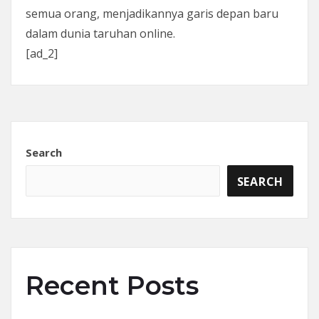
semua orang, menjadikannya garis depan baru
dalam dunia taruhan online.
[ad_2]
Search
SEARCH
Recent Posts