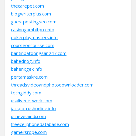
thecarepet.com
blogwriterplus.com
guestpostingseo.com
casinogambitpro.info
pokerplaymasters.info
courseoncourse.com
bantinbatdongsan247.com
bahednog.info
bahenxgek.info
pertamaskre.com
threadsvideoandphotodownloader.com
techgiddy.com
usalivenetwork.com
jackpotrushonline.info
ucnewshindi.com
freecellphonedatabase.com
gamersrope.com