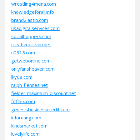
wrestling4mena.com
knowledgeforall.info
brand2lastio.com
usadigitalservices.com
socialhoppers.com
creativedream.net
n2315.com
getwebonline.com
onlyfansheaven.com
lky08.com
ralph-fiennes.net
fielder-maximum-discount.net
fitfllex.com
genesisbusinesscredit.com
inforuang.com
kindsmarket.com
luvelylife.com