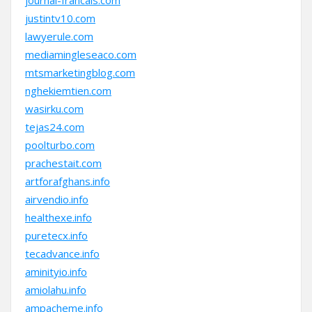
journal-francais.com
justintv10.com
lawyerule.com
mediamingleseaco.com
mtsmarketingblog.com
nghekiemtien.com
wasirku.com
tejas24.com
poolturbo.com
prachestait.com
artforafghans.info
airvendio.info
healthexe.info
puretecx.info
tecadvance.info
aminityio.info
amiolahu.info
ampacheme.info