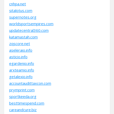
cnhpa.net
sitalotus.com
supernotes.org
worldsportsempires.com
updatecentral360.com
katamastah.com
zqscore.net
aseleraio.info
asticio.info
egardenio.info
arxteamio.info
getalexio.info
accountaudittaxcon.com
prymprint.com
sportkeeda.org
besttimespend.com
careandcure.biz