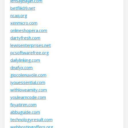
lensajelajah.com
betflik09.net
ncaq.org
xenmicro.com
onlineshopera.com
dartyfresh.com
lewisenterprises.net
pcsoftwarefree.org
dailylinking.com
dnafyx.com
giocolenuvole.com
iyouessential.com
withloveamity.com
youlearncode.com
fxyatirim.com
abbuguide.com
technologyresult.com
webhostingoffers.org