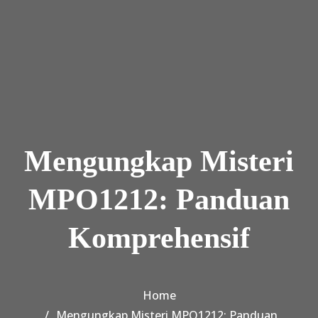
Skip to the content
Mengungkap Misteri
MPO1212: Panduan
Komprehensif
Home
Mengungkap Misteri MPO1212: Panduan