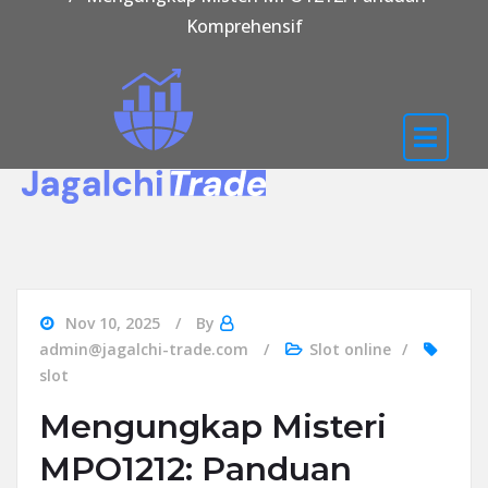
Komprehensif
Nov 10, 2025
By
admin@jagalchi-trade.com
Slot online
slot
Mengungkap Misteri
MPO1212: Panduan