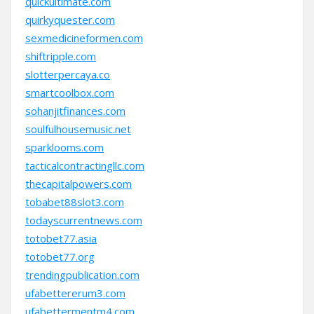
quickultimate.com
quirkyquester.com
sexmedicineformen.com
shiftripple.com
slotterpercaya.co
smartcoolbox.com
sohanjitfinances.com
soulfulhousemusic.net
sparklooms.com
tacticalcontractingllc.com
thecapitalpowers.com
tobabet88slot3.com
todayscurrentnews.com
totobet77.asia
totobet77.org
trendingpublication.com
ufabettererum3.com
ufabettermentm4.com