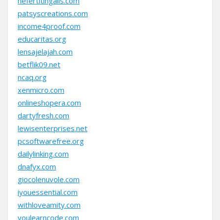
nefertitingalls.com
patsyscreations.com
income4proof.com
educaritas.org
lensajelajah.com
betflik09.net
ncaq.org
xenmicro.com
onlineshopera.com
dartyfresh.com
lewisenterprises.net
pcsoftwarefree.org
dailylinking.com
dnafyx.com
giocolenuvole.com
iyouessential.com
withloveamity.com
youlearncode.com