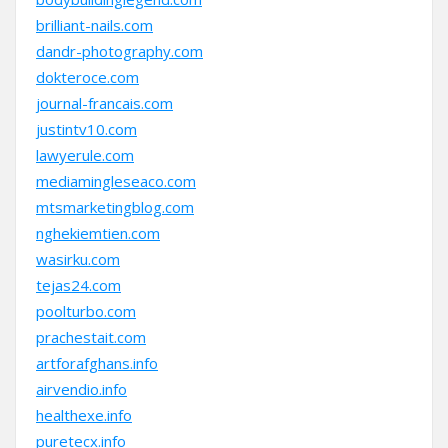
brilliant-nails.com
dandr-photography.com
dokteroce.com
journal-francais.com
justintv10.com
lawyerule.com
mediamingleseaco.com
mtsmarketingblog.com
nghekiemtien.com
wasirku.com
tejas24.com
poolturbo.com
prachestait.com
artforafghans.info
airvendio.info
healthexe.info
puretecx.info