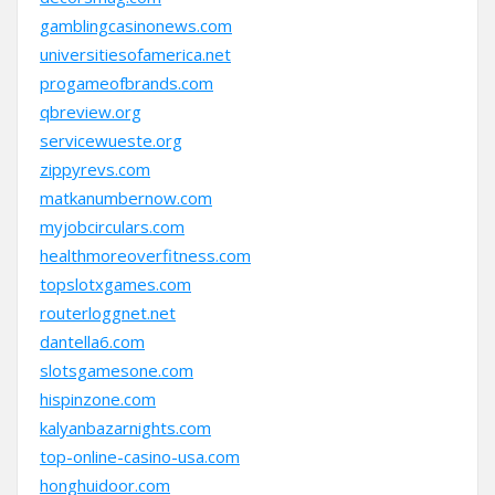
gamblingcasinonews.com
universitiesofamerica.net
progameofbrands.com
qbreview.org
servicewueste.org
zippyrevs.com
matkanumbernow.com
myjobcirculars.com
healthmoreoverfitness.com
topslotxgames.com
routerloggnet.net
dantella6.com
slotsgamesone.com
hispinzone.com
kalyanbazarnights.com
top-online-casino-usa.com
honghuidoor.com