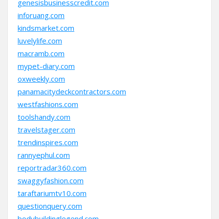
genesisbusinesscredit.com
inforuang.com
kindsmarket.com
luvelylife.com
macramb.com
mypet-diary.com
oxweekly.com
panamacitydeckcontractors.com
westfashions.com
toolshandy.com
travelstager.com
trendinspires.com
rannyephul.com
reportradar360.com
swaggyfashion.com
taraftariumtv10.com
questionquery.com
bodybuildinglegend.com