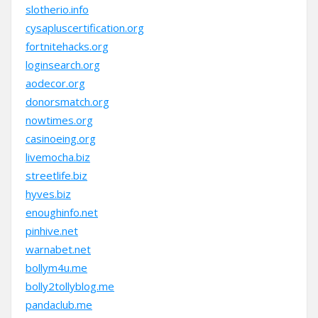
slotherio.info
cysapluscertification.org
fortnitehacks.org
loginsearch.org
aodecor.org
donorsmatch.org
nowtimes.org
casinoeing.org
livemocha.biz
streetlife.biz
hyves.biz
enoughinfo.net
pinhive.net
warnabet.net
bollym4u.me
bolly2tollyblog.me
pandaclub.me