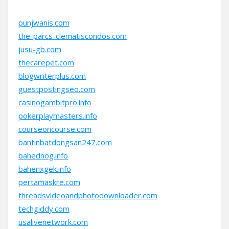
punjwanis.com
the-parcs-clematiscondos.com
jusu-gb.com
thecarepet.com
blogwriterplus.com
guestpostingseo.com
casinogambitpro.info
pokerplaymasters.info
courseoncourse.com
bantinbatdongsan247.com
bahednog.info
bahenxgek.info
pertamaskre.com
threadsvideoandphotodownloader.com
techgiddy.com
usalivenetwork.com