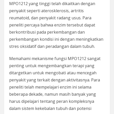
MPO1212 yang tinggi telah dikaitkan dengan
penyakit seperti aterosklerosis, artritis
reumatoid, dan penyakit radang usus. Para
peneliti percaya bahwa enzim tersebut dapat
berkontribusi pada perkembangan dan
perkembangan kondisi ini dengan meningkatkan
stres oksidatif dan peradangan dalam tubuh.
Memahami mekanisme fungsi MPO1212 sangat
penting untuk mengembangkan terapi yang
ditargetkan untuk mengobati atau mencegah
penyakit yang terkait dengan aktivitasnya. Para
peneliti telah mempelajari enzim ini selama
beberapa dekade, namun masih banyak yang
harus dipelajari tentang peran kompleksnya
dalam sistem kekebalan tubuh dan potensi