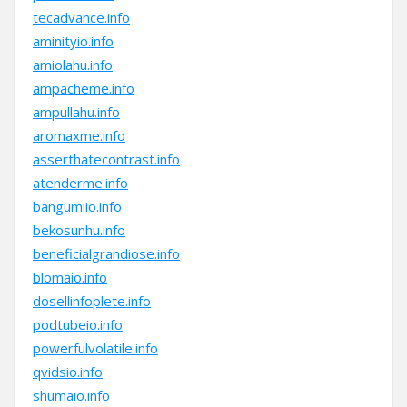
tecadvance.info
aminityio.info
amiolahu.info
ampacheme.info
ampullahu.info
aromaxme.info
asserthatecontrast.info
atenderme.info
bangumiio.info
bekosunhu.info
beneficialgrandiose.info
blomaio.info
dosellinfoplete.info
podtubeio.info
powerfulvolatile.info
qvidsio.info
shumaio.info