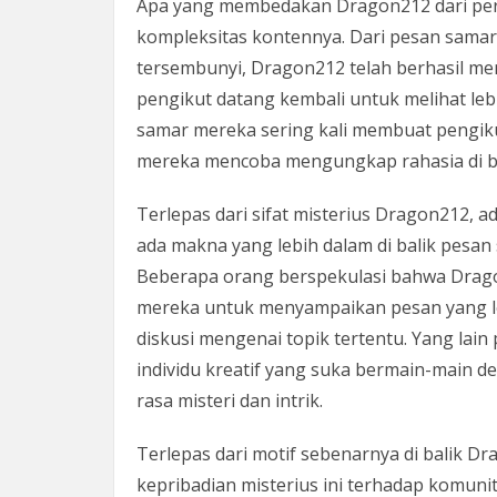
Apa yang membedakan Dragon212 dari pers
kompleksitas kontennya. Dari pesan samar 
tersembunyi, Dragon212 telah berhasil me
pengikut datang kembali untuk melihat leb
samar mereka sering kali membuat pengiku
mereka mencoba mengungkap rahasia di ba
Terlepas dari sifat misterius Dragon212,
ada makna yang lebih dalam di balik pesan
Beberapa orang berspekulasi bahwa Drag
mereka untuk menyampaikan pesan yang l
diskusi mengenai topik tertentu. Yang la
individu kreatif yang suka bermain-main 
rasa misteri dan intrik.
Terlepas dari motif sebenarnya di balik Dr
kepribadian misterius ini terhadap komuni