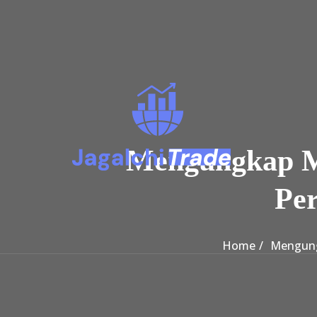
Skip to the content
Mengungkap Mi
Per
Home
Mengungk