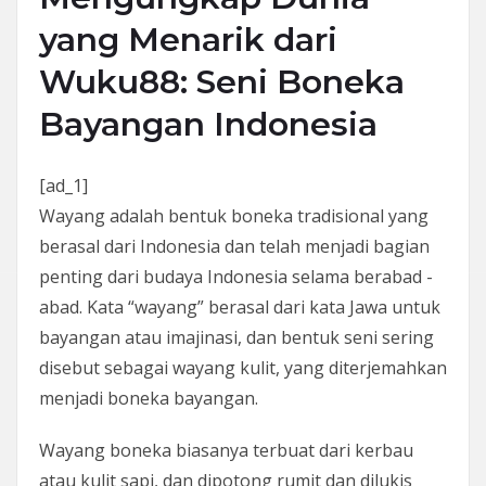
yang Menarik dari
Wuku88: Seni Boneka
Bayangan Indonesia
[ad_1]
Wayang adalah bentuk boneka tradisional yang
berasal dari Indonesia dan telah menjadi bagian
penting dari budaya Indonesia selama berabad -
abad. Kata “wayang” berasal dari kata Jawa untuk
bayangan atau imajinasi, dan bentuk seni sering
disebut sebagai wayang kulit, yang diterjemahkan
menjadi boneka bayangan.
Wayang boneka biasanya terbuat dari kerbau
atau kulit sapi, dan dipotong rumit dan dilukis