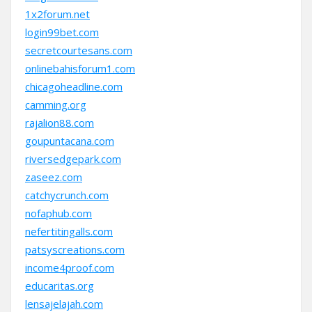
1x2forum.net
login99bet.com
secretcourtesans.com
onlinebahisforum1.com
chicagoheadline.com
camming.org
rajalion88.com
goupuntacana.com
riversedgepark.com
zaseez.com
catchycrunch.com
nofaphub.com
nefertitingalls.com
patsyscreations.com
income4proof.com
educaritas.org
lensajelajah.com