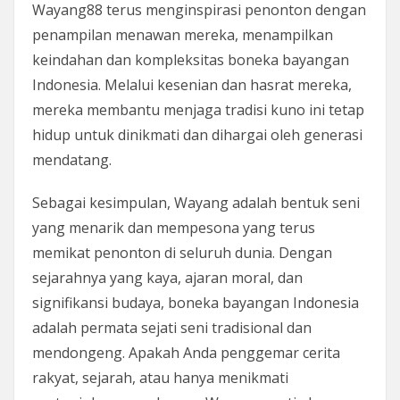
Wayang88 terus menginspirasi penonton dengan
penampilan menawan mereka, menampilkan
keindahan dan kompleksitas boneka bayangan
Indonesia. Melalui kesenian dan hasrat mereka,
mereka membantu menjaga tradisi kuno ini tetap
hidup untuk dinikmati dan dihargai oleh generasi
mendatang.
Sebagai kesimpulan, Wayang adalah bentuk seni
yang menarik dan mempesona yang terus
memikat penonton di seluruh dunia. Dengan
sejarahnya yang kaya, ajaran moral, dan
signifikansi budaya, boneka bayangan Indonesia
adalah permata sejati seni tradisional dan
mendongeng. Apakah Anda penggemar cerita
rakyat, sejarah, atau hanya menikmati