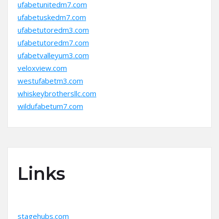
ufabetunitedm7.com
ufabetuskedm7.com
ufabetutoredm3.com
ufabetutoredm7.com
ufabetvalleyum3.com
veloxview.com
westufabetm3.com
whiskeybrothersllc.com
wildufabetum7.com
Links
stagehubs.com