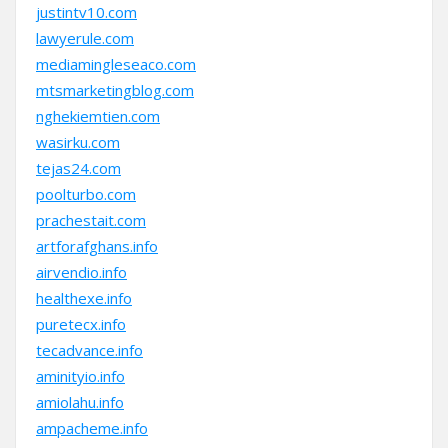
justintv10.com
lawyerule.com
mediamingleseaco.com
mtsmarketingblog.com
nghekiemtien.com
wasirku.com
tejas24.com
poolturbo.com
prachestait.com
artforafghans.info
airvendio.info
healthexe.info
puretecx.info
tecadvance.info
aminityio.info
amiolahu.info
ampacheme.info