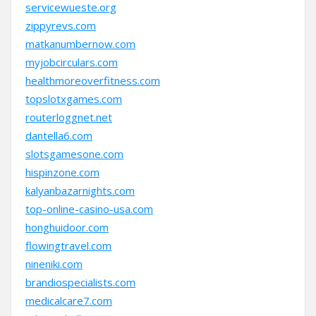
servicewueste.org
zippyrevs.com
matkanumbernow.com
myjobcirculars.com
healthmoreoverfitness.com
topslotxgames.com
routerloggnet.net
dantella6.com
slotsgamesone.com
hispinzone.com
kalyanbazarnights.com
top-online-casino-usa.com
honghuidoor.com
flowingtravel.com
nineniki.com
brandiospecialists.com
medicalcare7.com