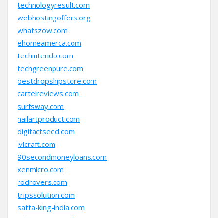
technologyresult.com
webhostingoffers.org
whatszow.com
ehomeamerca.com
techintendo.com
techgreenpure.com
bestdropshipstore.com
cartelreviews.com
surfsway.com
nailartproduct.com
digitactseed.com
lvlcraft.com
90secondmoneyloans.com
xenmicro.com
rodrovers.com
tripssolution.com
satta-king-india.com