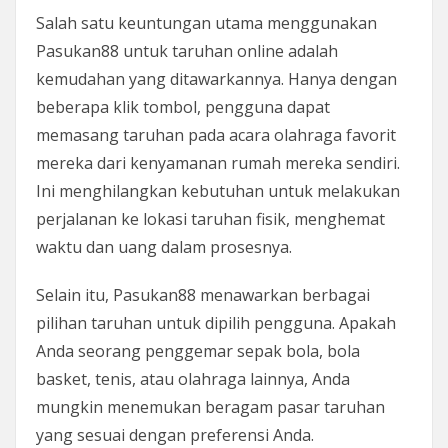
Salah satu keuntungan utama menggunakan
Pasukan88 untuk taruhan online adalah
kemudahan yang ditawarkannya. Hanya dengan
beberapa klik tombol, pengguna dapat
memasang taruhan pada acara olahraga favorit
mereka dari kenyamanan rumah mereka sendiri.
Ini menghilangkan kebutuhan untuk melakukan
perjalanan ke lokasi taruhan fisik, menghemat
waktu dan uang dalam prosesnya.
Selain itu, Pasukan88 menawarkan berbagai
pilihan taruhan untuk dipilih pengguna. Apakah
Anda seorang penggemar sepak bola, bola
basket, tenis, atau olahraga lainnya, Anda
mungkin menemukan beragam pasar taruhan
yang sesuai dengan preferensi Anda.