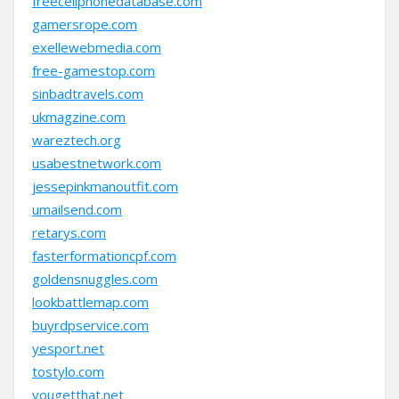
freecellphonedatabase.com
gamersrope.com
exellewebmedia.com
free-gamestop.com
sinbadtravels.com
ukmagzine.com
wareztech.org
usabestnetwork.com
jessepinkmanoutfit.com
umailsend.com
retarys.com
fasterformationcpf.com
goldensnuggles.com
lookbattlemap.com
buyrdpservice.com
yesport.net
tostylo.com
yougetthat.net