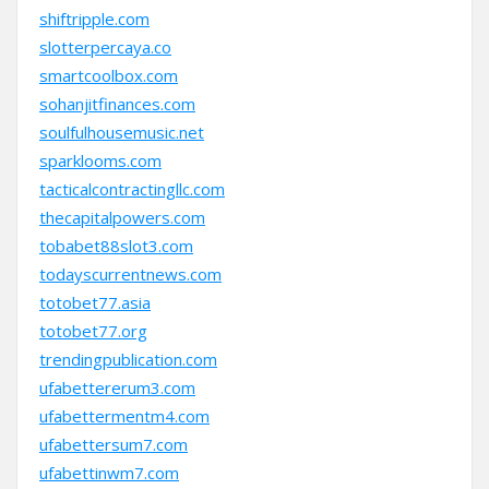
shiftripple.com
slotterpercaya.co
smartcoolbox.com
sohanjitfinances.com
soulfulhousemusic.net
sparklooms.com
tacticalcontractingllc.com
thecapitalpowers.com
tobabet88slot3.com
todayscurrentnews.com
totobet77.asia
totobet77.org
trendingpublication.com
ufabettererum3.com
ufabettermentm4.com
ufabettersum7.com
ufabettinwm7.com