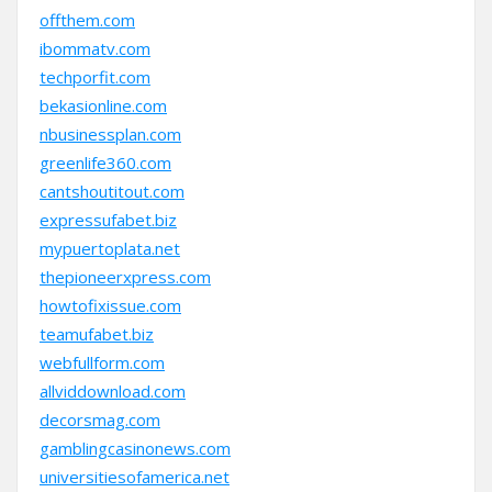
offthem.com
ibommatv.com
techporfit.com
bekasionline.com
nbusinessplan.com
greenlife360.com
cantshoutitout.com
expressufabet.biz
mypuertoplata.net
thepioneerxpress.com
howtofixissue.com
teamufabet.biz
webfullform.com
allviddownload.com
decorsmag.com
gamblingcasinonews.com
universitiesofamerica.net