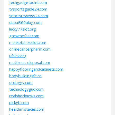
techgadgetpoint.com
tvsportsguide24.com
sportsreviews24.com
dubai360blog.com
lucky77slot.org
growmefast.com
mahkotahokislot.com
onlinecancerpharm.com
ufalek.org
mattress-disposal.com
happyflooringandcabinets.com
bodybuildinglife.co
qrdoggy.com
technologygud.com
realshocknews.com
pickgb.com
healthmistakes.com