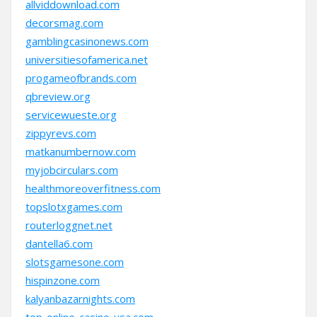
allviddownload.com
decorsmag.com
gamblingcasinonews.com
universitiesofamerica.net
progameofbrands.com
qbreview.org
servicewueste.org
zippyrevs.com
matkanumbernow.com
myjobcirculars.com
healthmoreoverfitness.com
topslotxgames.com
routerloggnet.net
dantella6.com
slotsgamesone.com
hispinzone.com
kalyanbazarnights.com