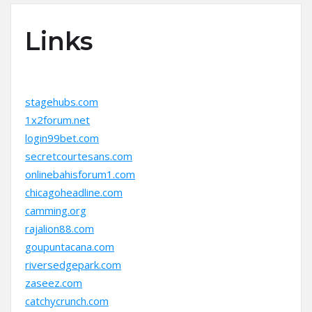
Links
stagehubs.com
1x2forum.net
login99bet.com
secretcourtesans.com
onlinebahisforum1.com
chicagoheadline.com
camming.org
rajalion88.com
goupuntacana.com
riversedgepark.com
zaseez.com
catchycrunch.com