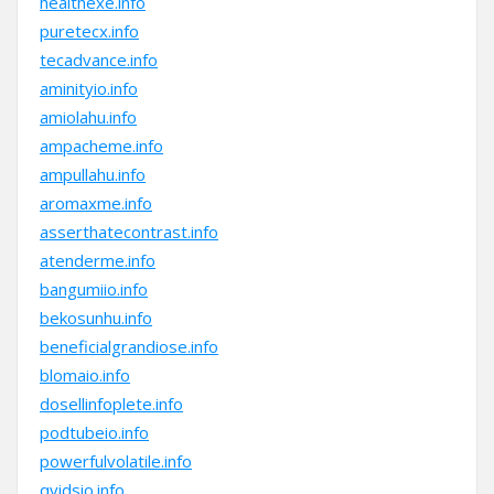
healthexe.info
puretecx.info
tecadvance.info
aminityio.info
amiolahu.info
ampacheme.info
ampullahu.info
aromaxme.info
asserthatecontrast.info
atenderme.info
bangumiio.info
bekosunhu.info
beneficialgrandiose.info
blomaio.info
dosellinfoplete.info
podtubeio.info
powerfulvolatile.info
qvidsio.info