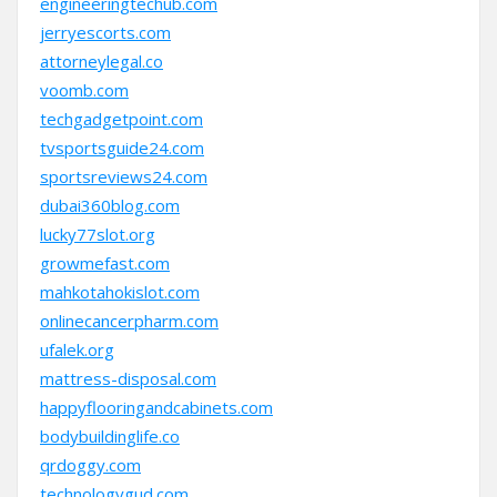
engineeringtechub.com
jerryescorts.com
attorneylegal.co
voomb.com
techgadgetpoint.com
tvsportsguide24.com
sportsreviews24.com
dubai360blog.com
lucky77slot.org
growmefast.com
mahkotahokislot.com
onlinecancerpharm.com
ufalek.org
mattress-disposal.com
happyflooringandcabinets.com
bodybuildinglife.co
qrdoggy.com
technologygud.com