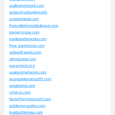
usalivenetwork.com
jackpotrushonline.info
ucnewshindi.com
freecellphonedatabase.com
gamersrope.com
exellewebmedia.com
free-gamestop.com
sinbadtravels.com
ukmagzine.com
wareztech.org
usabestnetwork.com
jessepinkmanoutfit.com
umailsend.com
retarys.com
fasterformationcpf.com
goldensnuggles.com
lookbattlemap.com