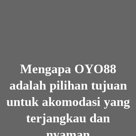
Skip to the content
Mengapa OYO88
adalah pilihan tujuan
untuk akomodasi yang
terjangkau dan
nyaman