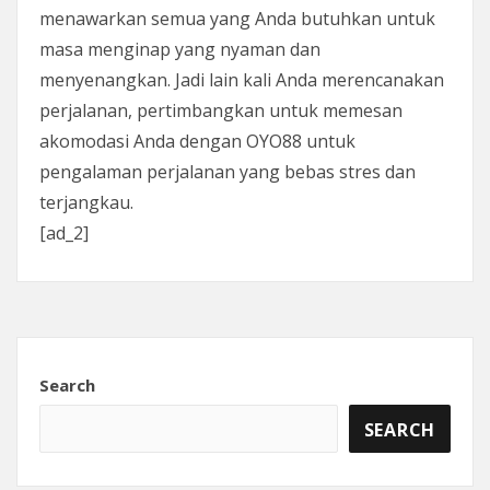
menawarkan semua yang Anda butuhkan untuk
masa menginap yang nyaman dan
menyenangkan. Jadi lain kali Anda merencanakan
perjalanan, pertimbangkan untuk memesan
akomodasi Anda dengan OYO88 untuk
pengalaman perjalanan yang bebas stres dan
terjangkau.
[ad_2]
Search
SEARCH