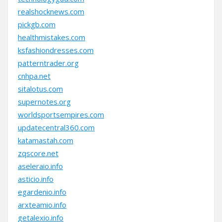
realshocknews.com
pickgb.com
healthmistakes.com
ksfashiondresses.com
patterntrader.org
cnhpa.net
sitalotus.com
supernotes.org
worldsportsempires.com
updatecentral360.com
katamastah.com
zqscore.net
aseleraio.info
asticio.info
egardenio.info
arxteamio.info
getalexio.info