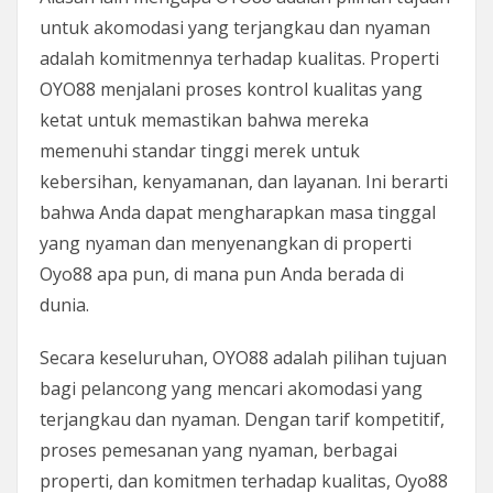
untuk akomodasi yang terjangkau dan nyaman
adalah komitmennya terhadap kualitas. Properti
OYO88 menjalani proses kontrol kualitas yang
ketat untuk memastikan bahwa mereka
memenuhi standar tinggi merek untuk
kebersihan, kenyamanan, dan layanan. Ini berarti
bahwa Anda dapat mengharapkan masa tinggal
yang nyaman dan menyenangkan di properti
Oyo88 apa pun, di mana pun Anda berada di
dunia.
Secara keseluruhan, OYO88 adalah pilihan tujuan
bagi pelancong yang mencari akomodasi yang
terjangkau dan nyaman. Dengan tarif kompetitif,
proses pemesanan yang nyaman, berbagai
properti, dan komitmen terhadap kualitas, Oyo88