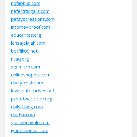
nofaphub.com
nefertitingalls.com
patsyscreations.com
income4proof.com
educaritas.org
lensajelajah.com
betflik09.net
ncaq.org
xenmicro.com
onlineshopera.com
dartyfresh.com
lewisenterprises.net
pcsoftwarefree.org
dailylinking.com
dnafyx.com
giocolenuvole.com
iyouessential.com