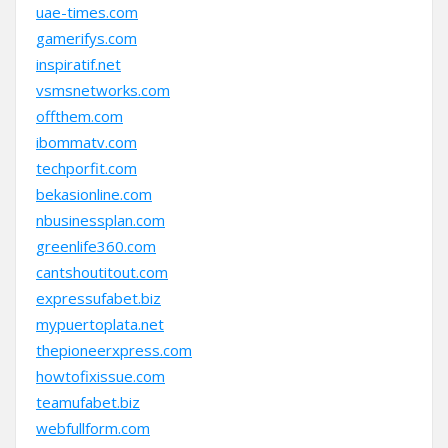
uae-times.com
gamerifys.com
inspiratif.net
vsmsnetworks.com
offthem.com
ibommatv.com
techporfit.com
bekasionline.com
nbusinessplan.com
greenlife360.com
cantshoutitout.com
expressufabet.biz
mypuertoplata.net
thepioneerxpress.com
howtofixissue.com
teamufabet.biz
webfullform.com