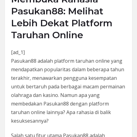
Pasukan88: Melihat
Lebih Dekat Platform
Taruhan Online
[ad_1]
Pasukan88 adalah platform taruhan online yang
mendapatkan popularitas dalam beberapa tahun
terakhir, menawarkan pengguna kesempatan
untuk bertaruh pada berbagai macam permainan
olahraga dan kasino. Namun apa yang
membedakan Pasukan88 dengan platform
taruhan online lainnya? Apa rahasia di balik
kesuksesannya?
Salah satu fitur utama Pasukan88 adalah