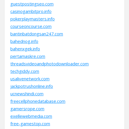
guestpostingseo.com
casinogambitpro.info
pokerplaymasters.info
courseoncourse.com
bantinbatdongsan247.com
bahednog.info
bahenxgek.info
pertamaskre.com
threadsvideoandphotodownloader.com
techgiddy.com
usalivenetwork.com
jackpotrushonline.info
ucnewshindi.com
freecellphonedatabase.com
gamersrope.com
exellewebmedia.com
free-gamestop.com