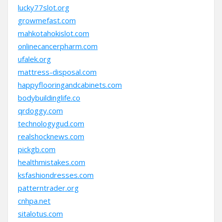
lucky77slot.org
growmefast.com
mahkotahokislot.com
onlinecancerpharm.com
ufalek.org
mattress-disposal.com
happyflooringandcabinets.com
bodybuildinglife.co
qrdoggy.com
technologygud.com
realshocknews.com
pickgb.com
healthmistakes.com
ksfashiondresses.com
patterntrader.org
cnhpa.net
sitalotus.com