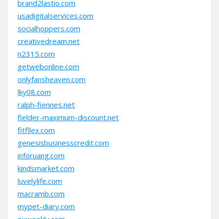
brand2lastio.com
usadigitalservices.com
socialhoppers.com
creativedream.net
n2315.com
getwebonline.com
onlyfansheaven.com
lky08.com
ralph-fiennes.net
fielder-maximum-discount.net
fitfllex.com
genesisbusinesscredit.com
inforuang.com
kindsmarket.com
luvelylife.com
macramb.com
mypet-diary.com