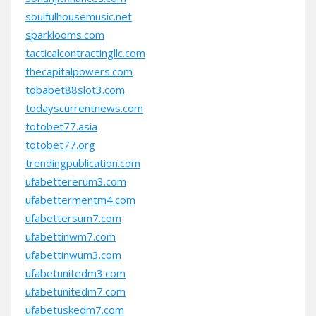
soulfulhousemusic.net
sparklooms.com
tacticalcontractingllc.com
thecapitalpowers.com
tobabet88slot3.com
todayscurrentnews.com
totobet77.asia
totobet77.org
trendingpublication.com
ufabettererum3.com
ufabettermentm4.com
ufabettersum7.com
ufabettinwm7.com
ufabettinwum3.com
ufabetunitedm3.com
ufabetunitedm7.com
ufabetuskedm7.com