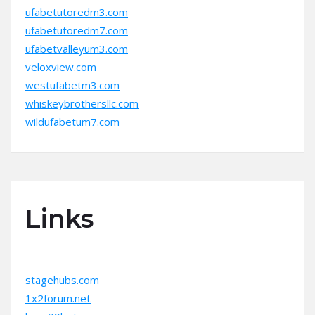
ufabetutoredm3.com
ufabetutoredm7.com
ufabetvalleyum3.com
veloxview.com
westufabetm3.com
whiskeybrothersllc.com
wildufabetum7.com
Links
stagehubs.com
1x2forum.net