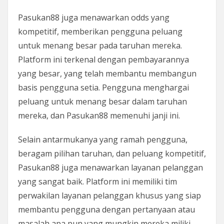
Pasukan88 juga menawarkan odds yang
kompetitif, memberikan pengguna peluang
untuk menang besar pada taruhan mereka.
Platform ini terkenal dengan pembayarannya
yang besar, yang telah membantu membangun
basis pengguna setia. Pengguna menghargai
peluang untuk menang besar dalam taruhan
mereka, dan Pasukan88 memenuhi janji ini.
Selain antarmukanya yang ramah pengguna,
beragam pilihan taruhan, dan peluang kompetitif,
Pasukan88 juga menawarkan layanan pelanggan
yang sangat baik. Platform ini memiliki tim
perwakilan layanan pelanggan khusus yang siap
membantu pengguna dengan pertanyaan atau
masalah apa pun yang mungkin mereka miliki.