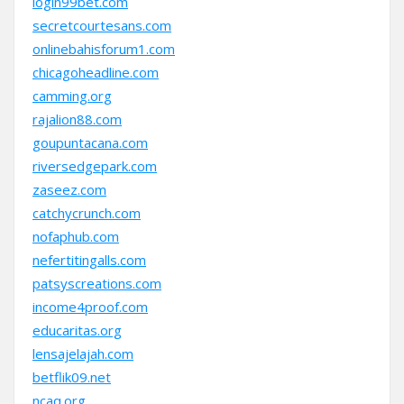
login99bet.com
secretcourtesans.com
onlinebahisforum1.com
chicagoheadline.com
camming.org
rajalion88.com
goupuntacana.com
riversedgepark.com
zaseez.com
catchycrunch.com
nofaphub.com
nefertitingalls.com
patsyscreations.com
income4proof.com
educaritas.org
lensajelajah.com
betflik09.net
ncaq.org