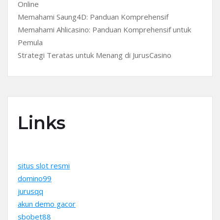
Online
Memahami Saung4D: Panduan Komprehensif
Memahami Ahlicasino: Panduan Komprehensif untuk
Pemula
Strategi Teratas untuk Menang di JurusCasino
Links
situs slot resmi
domino99
jurusqq
akun demo gacor
sbobet88