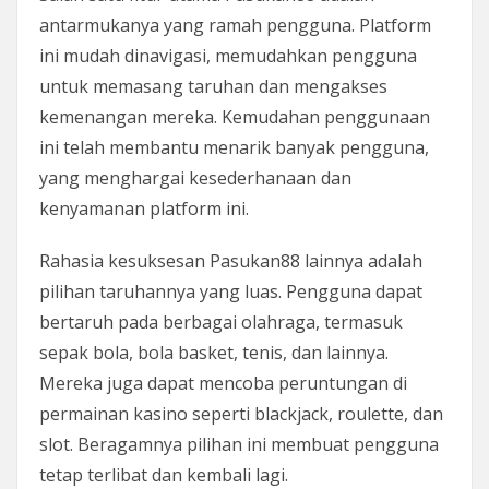
antarmukanya yang ramah pengguna. Platform
ini mudah dinavigasi, memudahkan pengguna
untuk memasang taruhan dan mengakses
kemenangan mereka. Kemudahan penggunaan
ini telah membantu menarik banyak pengguna,
yang menghargai kesederhanaan dan
kenyamanan platform ini.
Rahasia kesuksesan Pasukan88 lainnya adalah
pilihan taruhannya yang luas. Pengguna dapat
bertaruh pada berbagai olahraga, termasuk
sepak bola, bola basket, tenis, dan lainnya.
Mereka juga dapat mencoba peruntungan di
permainan kasino seperti blackjack, roulette, dan
slot. Beragamnya pilihan ini membuat pengguna
tetap terlibat dan kembali lagi.