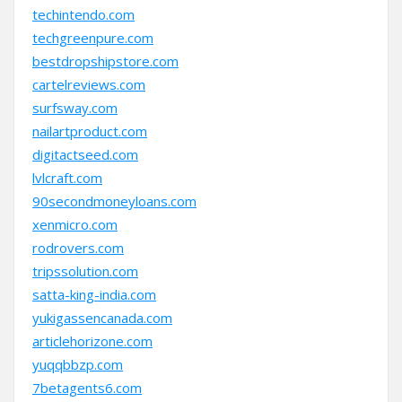
techintendo.com
techgreenpure.com
bestdropshipstore.com
cartelreviews.com
surfsway.com
nailartproduct.com
digitactseed.com
lvlcraft.com
90secondmoneyloans.com
xenmicro.com
rodrovers.com
tripssolution.com
satta-king-india.com
yukigassencanada.com
articlehorizone.com
yuqqbbzp.com
7betagents6.com