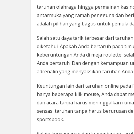
taruhan olahraga hingga permainan kasin
antarmuka yang ramah pengguna dan berb
adalah pilihan yang bagus untuk pemula 
Salah satu daya tarik terbesar dari taruha
diketahui. Apakah Anda bertaruh pada tim
keberuntungan Anda di meja roulette, sela
Anda bertaruh. Dan dengan kemampuan un
adrenalin yang menyaksikan taruhan Anda
Keuntungan lain dari taruhan online pad
hanya beberapa klik mouse, Anda dapat 
dan acara tanpa harus meninggalkan rumah
sensasi taruhan tanpa harus berurusan de
sportsbook.
Selain kenyamanan dan kegembiraan taruh