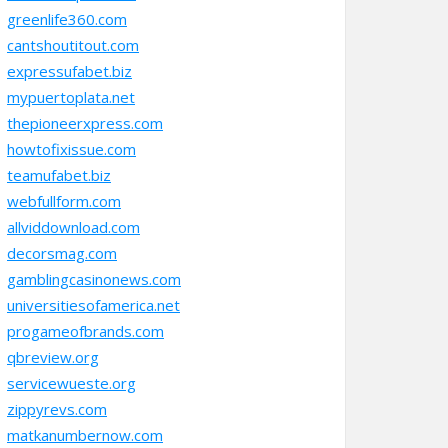
greenlife360.com
cantshoutitout.com
expressufabet.biz
mypuertoplata.net
thepioneerxpress.com
howtofixissue.com
teamufabet.biz
webfullform.com
allviddownload.com
decorsmag.com
gamblingcasinonews.com
universitiesofamerica.net
progameofbrands.com
qbreview.org
servicewueste.org
zippyrevs.com
matkanumbernow.com