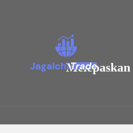
Skip to the content
Melepaskan 