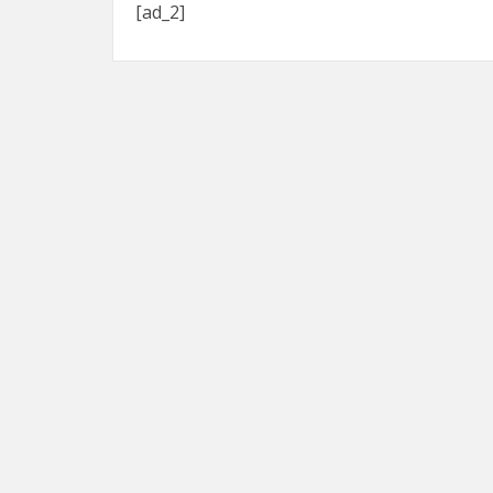
[ad_2]