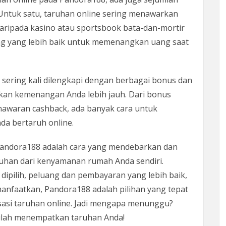
 Untuk satu, taruhan online sering menawarkan
aripada kasino atau sportsbook bata-dan-mortir
luang yang lebih baik untuk memenangkan uang saat
8 sering kali dilengkapi dengan berbagai bonus dan
an kemenangan Anda lebih jauh. Dari bonus
nawaran cashback, ada banyak cara untuk
a bertaruh online.
 Pandora188 adalah cara yang mendebarkan dan
han dari kenyamanan rumah Anda sendiri.
pilih, peluang dan pembayaran yang lebih baik,
nfaatkan, Pandora188 adalah pilihan yang tepat
sasi taruhan online. Jadi mengapa menunggu?
ailah menempatkan taruhan Anda!