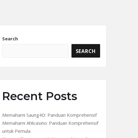
Search
SEARCH
Recent Posts
Memahami Saung4D: Panduan Komprehensif
Memahami Ahlicasino: Panduan Komprehensif
untuk Pemula