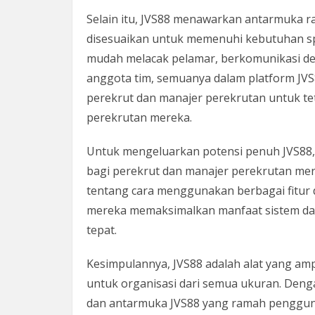
Selain itu, JVS88 menawarkan antarmuka 
disesuaikan untuk memenuhi kebutuhan spe
mudah melacak pelamar, berkomunikasi de
anggota tim, semuanya dalam platform J
perekrut dan manajer perekrutan untuk te
perekrutan mereka.
Untuk mengeluarkan potensi penuh JVS88, 
bagi perekrut dan manajer perekrutan me
tentang cara menggunakan berbagai fitur d
mereka memaksimalkan manfaat sistem da
tepat.
Kesimpulannya, JVS88 adalah alat yang a
untuk organisasi dari semua ukuran. Denga
dan antarmuka JVS88 yang ramah penggun