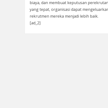
biaya, dan membuat keputusan perekrutan
yang tepat, organisasi dapat mengeluark
rekrutmen mereka menjadi lebih baik.
[ad_2]