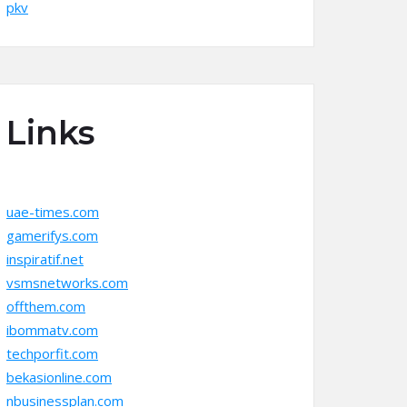
pkv
Links
uae-times.com
gamerifys.com
inspiratif.net
vsmsnetworks.com
offthem.com
ibommatv.com
techporfit.com
bekasionline.com
nbusinessplan.com