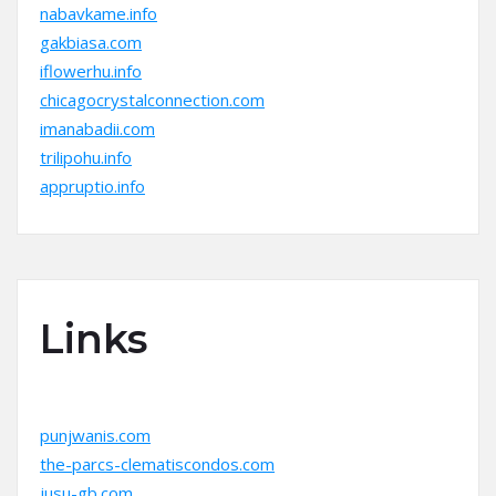
nabavkame.info
gakbiasa.com
iflowerhu.info
chicagocrystalconnection.com
imanabadii.com
trilipohu.info
appruptio.info
Links
punjwanis.com
the-parcs-clematiscondos.com
jusu-gb.com