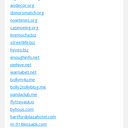
aodecor.org
donorsmatch.org
nowtimes.org
casinoeing.org
livemocha.biz
streetlife.biz
hyves.biz
enoughinfo.net
pinhive.net
warnabet.net
bollym4u.me
bolly2tollyblog.me
pandaclub.me
flyttevask.io
byhous.com
hartfordplazahotel.com
m-918kissapk.com