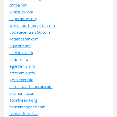
cnhpa.net
sitalotus.com
supernotes.org
worldsportsempires.com
updatecentral360.com
katamastah.com
zqscore.net
aseleraio.info
asticio.info
egardenio.info
arxteamio.info
getalexio.info
accountaudittaxcon.com
prymprint.com
sportkeeda.org
besttimespend.com
careandcure.biz