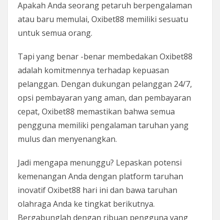
Apakah Anda seorang petaruh berpengalaman
atau baru memulai, Oxibet88 memiliki sesuatu
untuk semua orang.
Tapi yang benar -benar membedakan Oxibet88
adalah komitmennya terhadap kepuasan
pelanggan. Dengan dukungan pelanggan 24/7,
opsi pembayaran yang aman, dan pembayaran
cepat, Oxibet88 memastikan bahwa semua
pengguna memiliki pengalaman taruhan yang
mulus dan menyenangkan.
Jadi mengapa menunggu? Lepaskan potensi
kemenangan Anda dengan platform taruhan
inovatif Oxibet88 hari ini dan bawa taruhan
olahraga Anda ke tingkat berikutnya.
Bergabunglah dengan ribuan pengguna yang