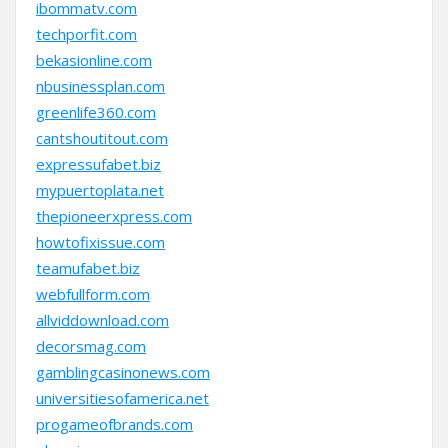
ibommatv.com
techporfit.com
bekasionline.com
nbusinessplan.com
greenlife360.com
cantshoutitout.com
expressufabet.biz
mypuertoplata.net
thepioneerxpress.com
howtofixissue.com
teamufabet.biz
webfullform.com
allviddownload.com
decorsmag.com
gamblingcasinonews.com
universitiesofamerica.net
progameofbrands.com