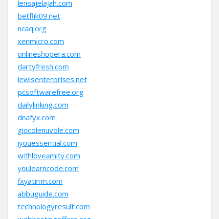
lensajelajah.com
betflik09.net
ncaq.org
xenmicro.com
onlineshopera.com
dartyfresh.com
lewisenterprises.net
pcsoftwarefree.org
dailylinking.com
dnafyx.com
giocolenuvole.com
iyouessential.com
withloveamity.com
youlearncode.com
fxyatirim.com
abbuguide.com
technologyresult.com