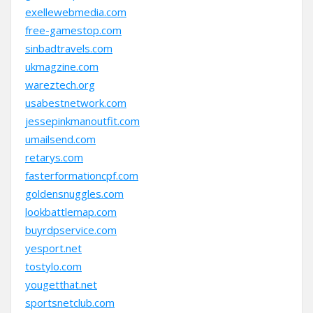
exellewebmedia.com
free-gamestop.com
sinbadtravels.com
ukmagzine.com
wareztech.org
usabestnetwork.com
jessepinkmanoutfit.com
umailsend.com
retarys.com
fasterformationcpf.com
goldensnuggles.com
lookbattlemap.com
buyrdpservice.com
yesport.net
tostylo.com
yougetthat.net
sportsnetclub.com