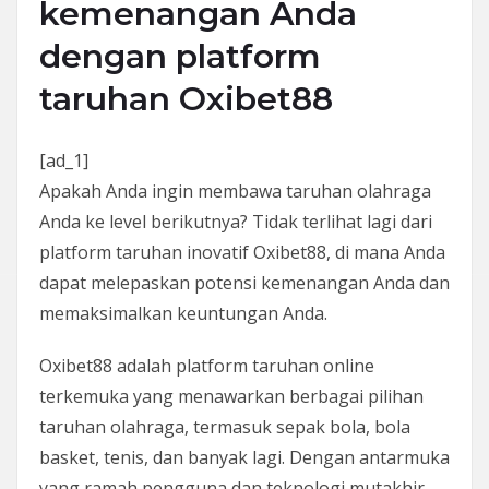
kemenangan Anda
dengan platform
taruhan Oxibet88
[ad_1]
Apakah Anda ingin membawa taruhan olahraga
Anda ke level berikutnya? Tidak terlihat lagi dari
platform taruhan inovatif Oxibet88, di mana Anda
dapat melepaskan potensi kemenangan Anda dan
memaksimalkan keuntungan Anda.
Oxibet88 adalah platform taruhan online
terkemuka yang menawarkan berbagai pilihan
taruhan olahraga, termasuk sepak bola, bola
basket, tenis, dan banyak lagi. Dengan antarmuka
yang ramah pengguna dan teknologi mutakhir,