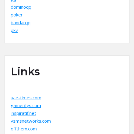
dominoqq
poker
bandarqq
pkv
Links
uae-times.com
gamerifys.com
inspiratif.net
vsmsnetworks.com
offthem.com