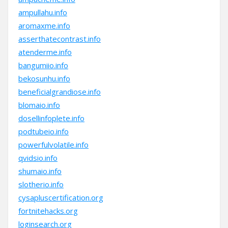
ampullahu.info
aromaxme.info
asserthatecontrast.info
atenderme.info
bangumiio.info
bekosunhu.info
beneficialgrandiose.info
blomaio.info
dosellinfoplete.info
podtubeio.info
powerfulvolatile.info
qvidsio.info
shumaio.info
slotherio.info
cysapluscertification.org
fortnitehacks.org
loginsearch.org