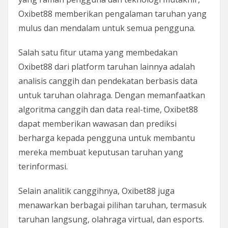
Oxibet88 memberikan pengalaman taruhan yang
mulus dan mendalam untuk semua pengguna.
Salah satu fitur utama yang membedakan
Oxibet88 dari platform taruhan lainnya adalah
analisis canggih dan pendekatan berbasis data
untuk taruhan olahraga. Dengan memanfaatkan
algoritma canggih dan data real-time, Oxibet88
dapat memberikan wawasan dan prediksi
berharga kepada pengguna untuk membantu
mereka membuat keputusan taruhan yang
terinformasi.
Selain analitik canggihnya, Oxibet88 juga
menawarkan berbagai pilihan taruhan, termasuk
taruhan langsung, olahraga virtual, dan esports.