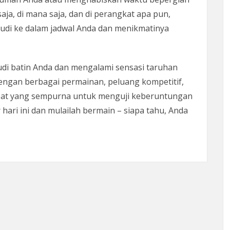
aja, di mana saja, dan di perangkat apa pun,
di ke dalam jadwal Anda dan menikmatinya
judi batin Anda dan mengalami sensasi taruhan
. Dengan berbagai permainan, peluang kompetitif,
mpat yang sempurna untuk menguji keberuntungan
hari ini dan mulailah bermain – siapa tahu, Anda