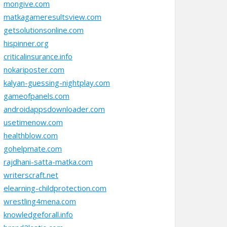
mongive.com
matkagameresultsview.com
getsolutionsonline.com
hispinner.org
criticalinsurance.info
nokariposter.com
kalyan-guessing-nightplay.com
gameofpanels.com
androidappsdownloader.com
usetimenow.com
healthblow.com
gohelpmate.com
rajdhani-satta-matka.com
writerscraft.net
elearning-childprotection.com
wrestling4mena.com
knowledgeforall.info