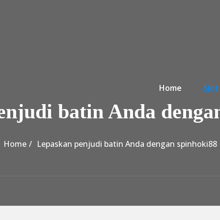
Primary Menu
Home
Slot
njudi batin Anda denga
Home
Lepaskan penjudi batin Anda dengan spinhoki88