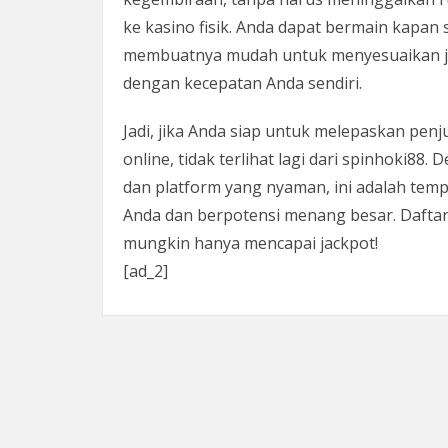
ke kasino fisik. Anda dapat bermain kapan s
membuatnya mudah untuk menyesuaikan ju
dengan kecepatan Anda sendiri.
Jadi, jika Anda siap untuk melepaskan pen
online, tidak terlihat lagi dari spinhoki88
dan platform yang nyaman, ini adalah te
Anda dan berpotensi menang besar. Daftar 
mungkin hanya mencapai jackpot!
[ad_2]