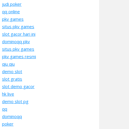
judi poker
qq online
pkv games
situs pkv games
slot gacor hari ini
dominoqq pkv
situs pkv games
pkv games resmi
qiu qiu
demo slot
slot gratis
slot demo gacor
hk live
demo slot pg
qq
dominoqq
poker