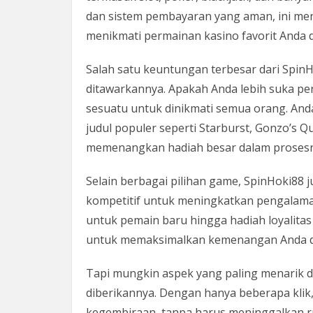
dan sistem pembayaran yang aman, ini me
menikmati permainan kasino favorit Anda 
Salah satu keuntungan terbesar dari Spin
ditawarkannya. Apakah Anda lebih suka per
sesuatu untuk dinikmati semua orang. And
judul populer seperti Starburst, Gonzo’s 
memenangkan hadiah besar dalam prosesn
Selain berbagai pilihan game, SpinHoki8
kompetitif untuk meningkatkan pengalama
untuk pemain baru hingga hadiah loyalita
untuk memaksimalkan kemenangan Anda da
Tapi mungkin aspek yang paling menarik 
diberikannya. Dengan hanya beberapa klik
kegembiraan, tanpa harus meninggalkan 