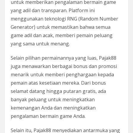
untuk memberikan pengalaman bermain game
yang adil dan transparan. Platform ini
menggunakan teknologi RNG (Random Number
Generator) untuk memastikan bahwa semua
game adil dan acak, memberi pemain peluang
yang sama untuk menang.
Selain pilihan permainannya yang luas, Pajak88
juga menawarkan berbagai bonus dan promosi
menarik untuk memberi penghargaan kepada
pemain atas kesetiaan mereka. Dari bonus
selamat datang hingga putaran gratis, ada
banyak peluang untuk meningkatkan
kemenangan Anda dan meningkatkan
pengalaman bermain game Anda.
Selain itu, Pajak88 menyediakan antarmuka yang