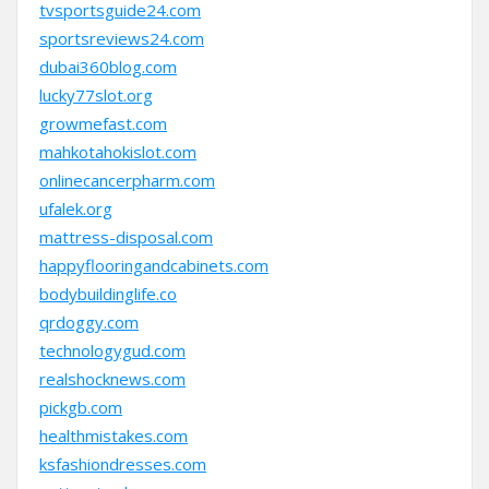
tvsportsguide24.com
sportsreviews24.com
dubai360blog.com
lucky77slot.org
growmefast.com
mahkotahokislot.com
onlinecancerpharm.com
ufalek.org
mattress-disposal.com
happyflooringandcabinets.com
bodybuildinglife.co
qrdoggy.com
technologygud.com
realshocknews.com
pickgb.com
healthmistakes.com
ksfashiondresses.com