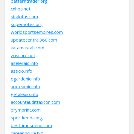
patterntrader.org
cnhpa.net
sitalotus.com
supernotes.org
worldsportsempires.com
updatecentral360.com
katamastah.com
zqscore.net
aseleraio.info
asticio.info
egardenio.info
arxteamio.info
getalexio.info
accountaudittaxcon.com
prymprint.com
sportkeeda.org
besttimespend.com
careandcure.biz