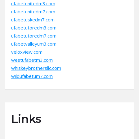
ufabetunitedm3.com
ufabetunitedm7.com
ufabetuskedm7.com
ufabetutoredm3.com
ufabetutoredm7.com
ufabetvalleyum3.com
veloxview.com
westufabetm3.com
whiskeybrothersllc.com
wildufabetum7.com
Links