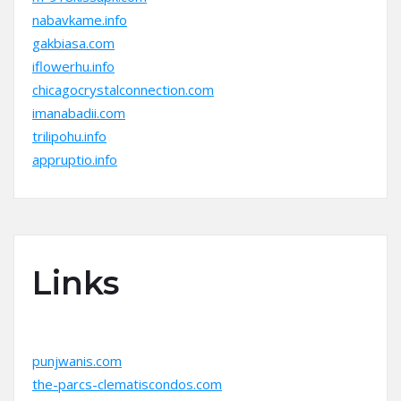
nabavkame.info
gakbiasa.com
iflowerhu.info
chicagocrystalconnection.com
imanabadii.com
trilipohu.info
appruptio.info
Links
punjwanis.com
the-parcs-clematiscondos.com