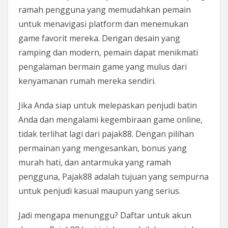
ramah pengguna yang memudahkan pemain
untuk menavigasi platform dan menemukan
game favorit mereka. Dengan desain yang
ramping dan modern, pemain dapat menikmati
pengalaman bermain game yang mulus dari
kenyamanan rumah mereka sendiri.
Jika Anda siap untuk melepaskan penjudi batin
Anda dan mengalami kegembiraan game online,
tidak terlihat lagi dari pajak88. Dengan pilihan
permainan yang mengesankan, bonus yang
murah hati, dan antarmuka yang ramah
pengguna, Pajak88 adalah tujuan yang sempurna
untuk penjudi kasual maupun yang serius.
Jadi mengapa menunggu? Daftar untuk akun