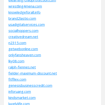
elearning-childprotection.com
wrestling4mena.com
knowledgeforall.info
brand2lastio.com
usadigitalservices.com
socialhoppers.com
creativedream.net
n2315.com
getwebonline.com
onlyfansheaven.com
lky08.com
ralph-fiennes.net
fielder-maximum-discount.net
fitfllex.com
genesisbusinesscredit.com
inforuang.com
kindsmarket.com
luvelylife.com