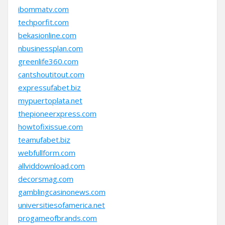
ibommatv.com
techporfit.com
bekasionline.com
nbusinessplan.com
greenlife360.com
cantshoutitout.com
expressufabet.biz
mypuertoplata.net
thepioneerxpress.com
howtofixissue.com
teamufabet.biz
webfullform.com
allviddownload.com
decorsmag.com
gamblingcasinonews.com
universitiesofamerica.net
progameofbrands.com