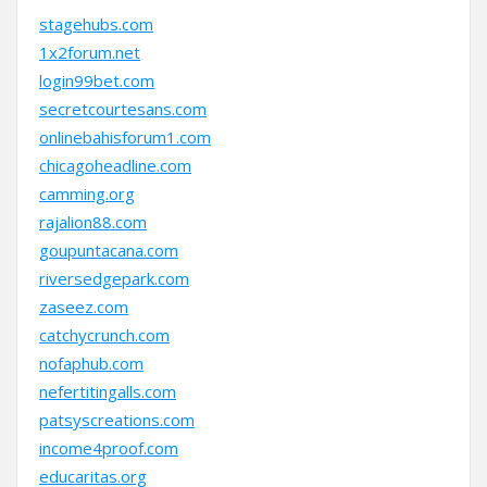
stagehubs.com
1x2forum.net
login99bet.com
secretcourtesans.com
onlinebahisforum1.com
chicagoheadline.com
camming.org
rajalion88.com
goupuntacana.com
riversedgepark.com
zaseez.com
catchycrunch.com
nofaphub.com
nefertitingalls.com
patsyscreations.com
income4proof.com
educaritas.org