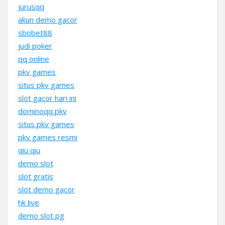
jurusqq
akun demo gacor
sbobet88
judi poker
qq online
pkv games
situs pkv games
slot gacor hari ini
dominoqq pkv
situs pkv games
pkv games resmi
qiu qiu
demo slot
slot gratis
slot demo gacor
hk live
demo slot pg