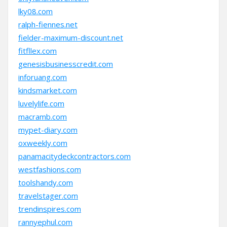
lky08.com
ralph-fiennes.net
fielder-maximum-discount.net
fitfllex.com
genesisbusinesscredit.com
inforuang.com
kindsmarket.com
luvelylife.com
macramb.com
mypet-diary.com
oxweekly.com
panamacitydeckcontractors.com
westfashions.com
toolshandy.com
travelstager.com
trendinspires.com
rannyephul.com