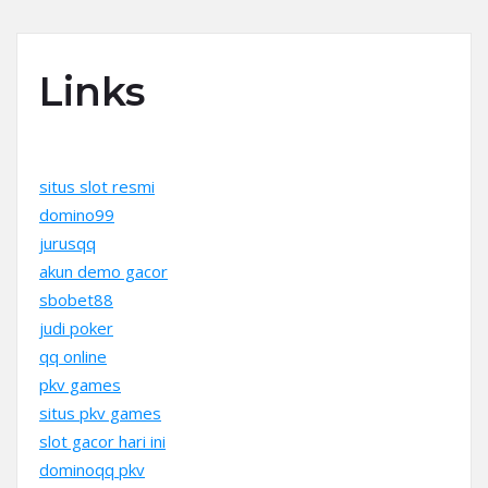
Links
situs slot resmi
domino99
jurusqq
akun demo gacor
sbobet88
judi poker
qq online
pkv games
situs pkv games
slot gacor hari ini
dominoqq pkv