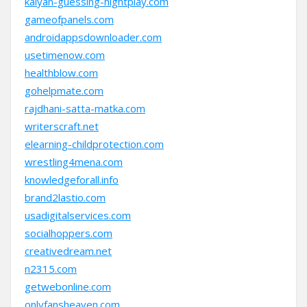
kalyan-guessing-nightplay.com
gameofpanels.com
androidappsdownloader.com
usetimenow.com
healthblow.com
gohelpmate.com
rajdhani-satta-matka.com
writerscraft.net
elearning-childprotection.com
wrestling4mena.com
knowledgeforall.info
brand2lastio.com
usadigitalservices.com
socialhoppers.com
creativedream.net
n2315.com
getwebonline.com
onlyfansheaven.com