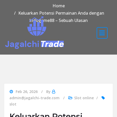
Home
Keluarkan Potensi Permainan Anda dengan
Indogame88 – Sebuah Ulasan
Feb 26, 2026
By
admin@jagalchi-trade.com
Slot online
slot
Keluarkan Potensi