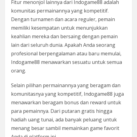
Fitur menonjol lainnya dari Indogame88 adalah
komunitas permainannya yang kompetitif.
Dengan turnamen dan acara reguler, pemain
memiliki kesempatan untuk menunjukkan
keahlian mereka dan bersaing dengan pemain
lain dari seluruh dunia. Apakah Anda seorang
profesional berpengalaman atau baru memulai,
Indogame88 menawarkan sesuatu untuk semua
orang.
Selain pilihan permainannya yang beragam dan
komunitasnya yang kompetitif, Indogame88 juga
menawarkan beragam bonus dan reward untuk
para pemainnya. Dari putaran gratis hingga
hadiah uang tunai, ada banyak peluang untuk
menang besar sambil memainkan game favorit
Anda di platform ini.