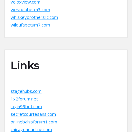
veloxview.com
westufabetm3.com
whiskeybrothersllc.com
wildufabetum7.com
Links
stagehubs.com
1x2forum.net
login99bet.com
secretcourtesans.com
onlinebahisforum1.com
chicagoheadline.com