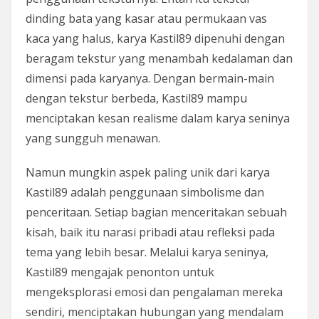
dinding bata yang kasar atau permukaan vas
kaca yang halus, karya Kastil89 dipenuhi dengan
beragam tekstur yang menambah kedalaman dan
dimensi pada karyanya. Dengan bermain-main
dengan tekstur berbeda, Kastil89 mampu
menciptakan kesan realisme dalam karya seninya
yang sungguh menawan.
Namun mungkin aspek paling unik dari karya
Kastil89 adalah penggunaan simbolisme dan
penceritaan. Setiap bagian menceritakan sebuah
kisah, baik itu narasi pribadi atau refleksi pada
tema yang lebih besar. Melalui karya seninya,
Kastil89 mengajak penonton untuk
mengeksplorasi emosi dan pengalaman mereka
sendiri, menciptakan hubungan yang mendalam