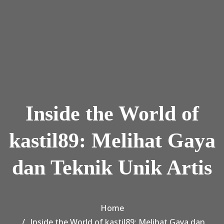
Skip to the content
Inside the World of
kastil89: Melihat Gaya
dan Teknik Unik Artis
Home
Inside the World of kastil89: Melihat Gaya dan