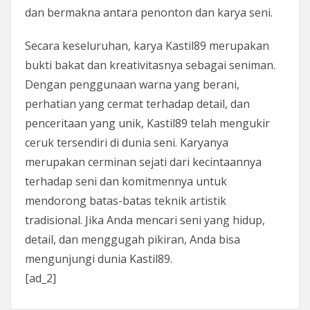
dan bermakna antara penonton dan karya seni.
Secara keseluruhan, karya Kastil89 merupakan
bukti bakat dan kreativitasnya sebagai seniman.
Dengan penggunaan warna yang berani,
perhatian yang cermat terhadap detail, dan
penceritaan yang unik, Kastil89 telah mengukir
ceruk tersendiri di dunia seni. Karyanya
merupakan cerminan sejati dari kecintaannya
terhadap seni dan komitmennya untuk
mendorong batas-batas teknik artistik
tradisional. Jika Anda mencari seni yang hidup,
detail, dan menggugah pikiran, Anda bisa
mengunjungi dunia Kastil89.
[ad_2]