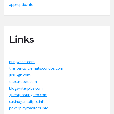
appruptio.info
Links
punjwanis.com
the-parcs-clematiscondos.com
jusu-gb.com
thecarepet.com
blogwriterplus.com
guestpostingseo.com
casinogambitpro.info
pokerplaymasters.info