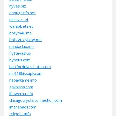
hyves.biz
enoughinfo.net
pinhive.net
warnabet.net
bollym4u.me
bolly2tollyblog.me
pandaclub.me
flyttevask.io
byhous.com
hartfordplazahotel.com
m-918kissapk.com
nabavkame.info
gakbiasa.com
iflowerhu.info
chicagocrystalconnection.com
imanabadii.com
trilipohu.info