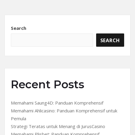
Search
SEARCH
Recent Posts
Memahami Saung4D: Panduan Komprehensif
Memahami Ahlicasino: Panduan Komprehensif untuk
Pemula
Strategi Teratas untuk Menang di JurusCasino
Memahami Plisbet: Panduan Komprehensif