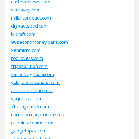
cartelreviews.com
surfsway.com
nailartproduct.com
digitactseed.com
lvlcraft.com
90secondmoneyloans.com
xenmicro.com
rodrovers.com
tripssolution.com
satta-king-india.com
yukigassencanada.com
articlehorizone.com
yuqqbbzp.com
7betagents6.com
coronavirusuptodate.com
crackinstreams.com
gadgetspak.com
gearsngadget.com