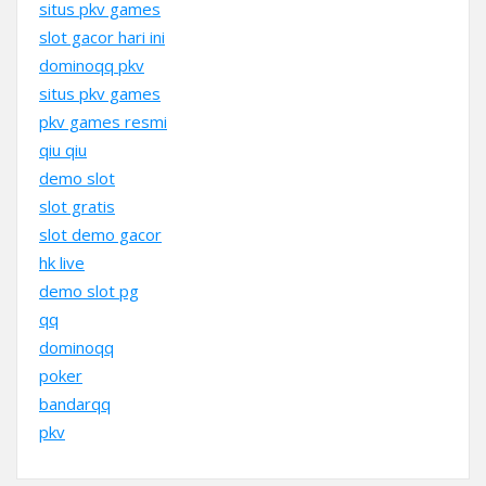
situs pkv games
slot gacor hari ini
dominoqq pkv
situs pkv games
pkv games resmi
qiu qiu
demo slot
slot gratis
slot demo gacor
hk live
demo slot pg
qq
dominoqq
poker
bandarqq
pkv