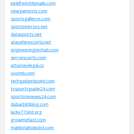
pinkfrenchtipnails.com
newgamestv.com
sportsgallerys.com
sportsmirrors.net
datasports.net
atasehirescortu.net
engineeringtechub.com
jerryescorts.com
attorneylegal.co
voomb.com
techgadgetpoint.com
tvsportsguide24.com
sportsreviews24.com
dubai360blog.com
lucky77slot.org
growmefast.com
mahkotahokislot.com