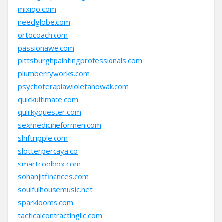
mixiqo.com
needglobe.com
ortocoach.com
passionawe.com
pittsburghpaintingprofessionals.com
plumberryworks.com
psychoterapiawioletanowak.com
quickultimate.com
quirkyquester.com
sexmedicineformen.com
shiftripple.com
slotterpercaya.co
smartcoolbox.com
sohanjitfinances.com
soulfulhousemusic.net
sparklooms.com
tacticalcontractingllc.com