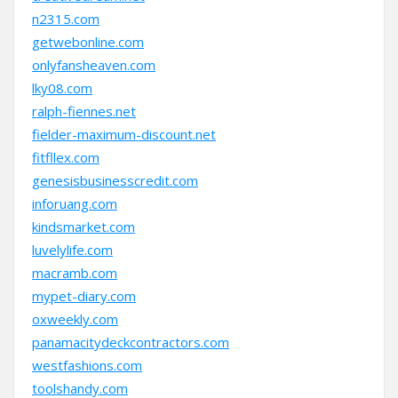
n2315.com
getwebonline.com
onlyfansheaven.com
lky08.com
ralph-fiennes.net
fielder-maximum-discount.net
fitfllex.com
genesisbusinesscredit.com
inforuang.com
kindsmarket.com
luvelylife.com
macramb.com
mypet-diary.com
oxweekly.com
panamacitydeckcontractors.com
westfashions.com
toolshandy.com