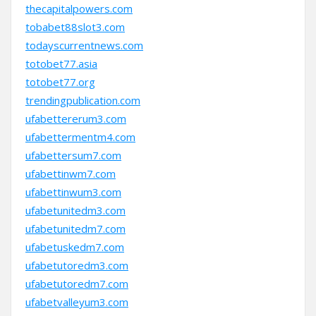
thecapitalpowers.com
tobabet88slot3.com
todayscurrentnews.com
totobet77.asia
totobet77.org
trendingpublication.com
ufabettererum3.com
ufabettermentm4.com
ufabettersum7.com
ufabettinwm7.com
ufabettinwum3.com
ufabetunitedm3.com
ufabetunitedm7.com
ufabetuskedm7.com
ufabetutoredm3.com
ufabetutoredm7.com
ufabetvalleyum3.com