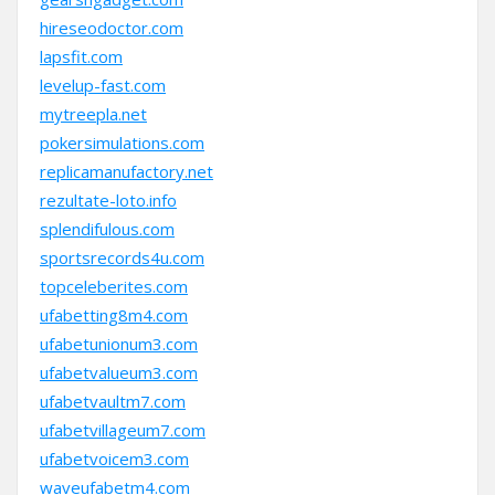
hireseodoctor.com
lapsfit.com
levelup-fast.com
mytreepla.net
pokersimulations.com
replicamanufactory.net
rezultate-loto.info
splendifulous.com
sportsrecords4u.com
topceleberites.com
ufabetting8m4.com
ufabetunionum3.com
ufabetvalueum3.com
ufabetvaultm7.com
ufabetvillageum7.com
ufabetvoicem3.com
waveufabetm4.com