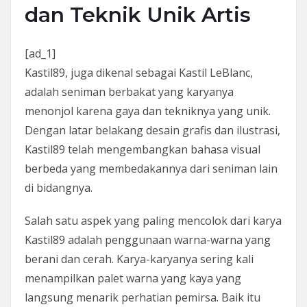
dan Teknik Unik Artis
[ad_1]
Kastil89, juga dikenal sebagai Kastil LeBlanc,
adalah seniman berbakat yang karyanya
menonjol karena gaya dan tekniknya yang unik.
Dengan latar belakang desain grafis dan ilustrasi,
Kastil89 telah mengembangkan bahasa visual
berbeda yang membedakannya dari seniman lain
di bidangnya.
Salah satu aspek yang paling mencolok dari karya
Kastil89 adalah penggunaan warna-warna yang
berani dan cerah. Karya-karyanya sering kali
menampilkan palet warna yang kaya yang
langsung menarik perhatian pemirsa. Baik itu