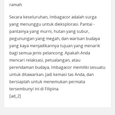
ramah.
Secara keseluruhan, Imbagacor adalah surga
yang menunggu untuk dieksplorasi. Pantai -
pantainya yang murni, hutan yang subur,
pegunungan yang megah, dan warisan budaya
yang kaya menjadikannya tujuan yang menarik
bagi semua jenis pelancong. Apakah Anda
mencari relaksasi, petualangan, atau
perendaman budaya, Imbagacor memiliki sesuatu
untuk ditawarkan. Jadi kemasi tas Anda, dan
bersiaplah untuk menemukan permata
tersembunyi ini di Filipina.
[ad_2]