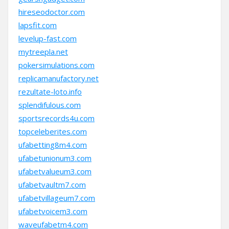
hireseodoctor.com
lapsfit.com
levelup-fast.com
mytreepla.net
pokersimulations.com
replicamanufactory.net
rezultate-loto.info
splendifulous.com
sportsrecords4u.com
topceleberites.com
ufabetting8m4.com
ufabetunionum3.com
ufabetvalueum3.com
ufabetvaultm7.com
ufabetvillageum7.com
ufabetvoicem3.com
waveufabetm4.com