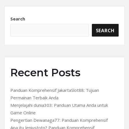
Search
SEARCH
Recent Posts
Panduan Komprehensif JakartaSlot88: Tujuan
Permainan Terbaik Anda
Menjelajahi dunia303: Panduan Utama Anda untuk
Game Online
Pengertian Dewanaga77: Panduan Komprehensif
Apa itu Jeniustoto? Panduan Komprehensif