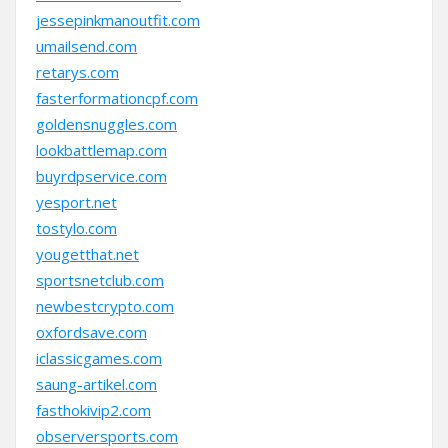
jessepinkmanoutfit.com
umailsend.com
retarys.com
fasterformationcpf.com
goldensnuggles.com
lookbattlemap.com
buyrdpservice.com
yesport.net
tostylo.com
yougetthat.net
sportsnetclub.com
newbestcrypto.com
oxfordsave.com
iclassicgames.com
saung-artikel.com
fasthokivip2.com
observersports.com