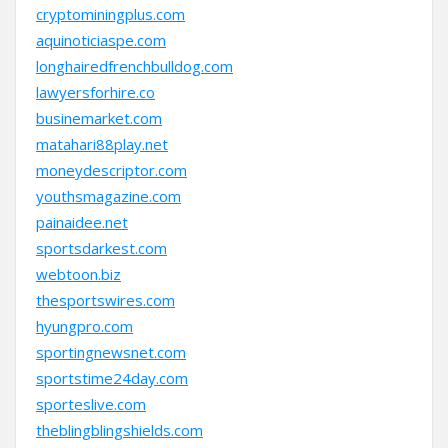
cryptominingplus.com
aquinoticiaspe.com
longhairedfrenchbulldog.com
lawyersforhire.co
businemarket.com
matahari88play.net
moneydescriptor.com
youthsmagazine.com
painaidee.net
sportsdarkest.com
webtoon.biz
thesportswires.com
hyungpro.com
sportingnewsnet.com
sportstime24day.com
sporteslive.com
theblingblingshields.com