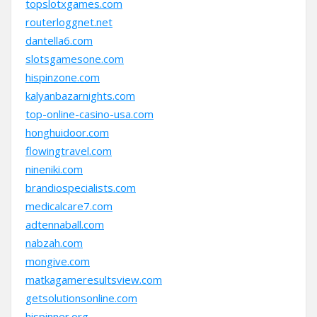
topslotxgames.com
routerloggnet.net
dantella6.com
slotsgamesone.com
hispinzone.com
kalyanbazarnights.com
top-online-casino-usa.com
honghuidoor.com
flowingtravel.com
nineniki.com
brandiospecialists.com
medicalcare7.com
adtennaball.com
nabzah.com
mongive.com
matkagameresultsview.com
getsolutionsonline.com
hispinner.org