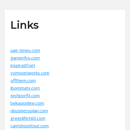
Links
uae-times.com
gamerifys.com
inspiratif.net
vsmsnetworks.com
offthem.com
ibommatv.com
techporfit.com
bekasionline.com
nbusinessplan.com
greenlife360.com
cantshoutitout.com