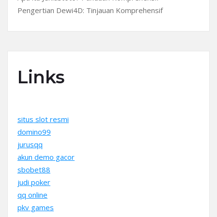
Pengertian Dewi4D: Tinjauan Komprehensif
Links
situs slot resmi
domino99
jurusqq
akun demo gacor
sbobet88
judi poker
qq online
pkv games