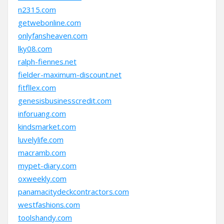
n2315.com
getwebonline.com
onlyfansheaven.com
lky08.com
ralph-fiennes.net
fielder-maximum-discount.net
fitfllex.com
genesisbusinesscredit.com
inforuang.com
kindsmarket.com
luvelylife.com
macramb.com
mypet-diary.com
oxweekly.com
panamacitydeckcontractors.com
westfashions.com
toolshandy.com