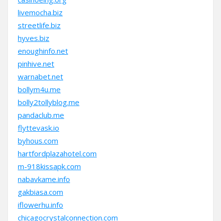
livemocha.biz
streetlife.biz
hyves.biz
enoughinfo.net
pinhive.net
warnabet.net
bollym4u.me
bolly2tollyblog.me
pandaclub.me
flyttevask.io
byhous.com
hartfordplazahotel.com
m-918kissapk.com
nabavkame.info
gakbiasa.com
iflowerhu.info
chicagocrystalconnection.com