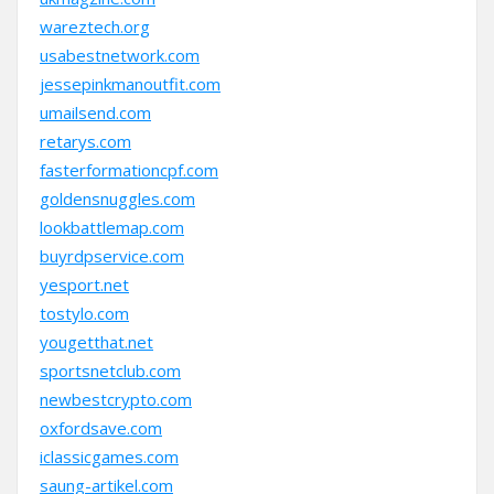
wareztech.org
usabestnetwork.com
jessepinkmanoutfit.com
umailsend.com
retarys.com
fasterformationcpf.com
goldensnuggles.com
lookbattlemap.com
buyrdpservice.com
yesport.net
tostylo.com
yougetthat.net
sportsnetclub.com
newbestcrypto.com
oxfordsave.com
iclassicgames.com
saung-artikel.com