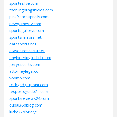
sporteslive.com
theblingblingshields.com
pinkfrenchtipnails.com
newgamestv.com
sportsgallerys.com
sportsmirrors.net
datasports.net
atasehirescortu.net
engineeringtechub.com
jerryescorts.com
attorneylegal.co
voomb.com
techgadgetpoint.com
tvsportsguide24.com
sportsreviews24.com
dubai360blog.com
lucky77slot.org