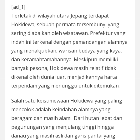
[ad_1]
Terletak di wilayah utara Jepang terdapat
Hokidewa, sebuah permata tersembunyi yang
sering diabaikan oleh wisatawan. Prefektur yang
indah ini terkenal dengan pemandangan alamnya
yang menakjubkan, warisan budaya yang kaya,
dan keramahtamahannya. Meskipun memiliki
banyak pesona, Hokidewa masih relatif tidak
dikenal oleh dunia luar, menjadikannya harta
terpendam yang menunggu untuk ditemukan.
Salah satu keistimewaan Hokidewa yang paling
mencolok adalah keindahan alamnya yang
beragam dan masih alami. Dari hutan lebat dan
pegunungan yang menjulang tinggi hingga
danau yang masih asli dan garis pantai yang