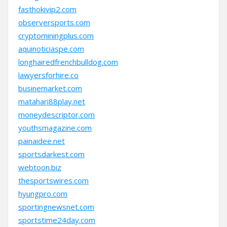
fasthokivip2.com
observersports.com
cryptominingplus.com
aquinoticiaspe.com
longhairedfrenchbulldog.com
lawyersforhire.co
businemarket.com
matahari88play.net
moneydescriptor.com
youthsmagazine.com
painaidee.net
sportsdarkest.com
webtoon.biz
thesportswires.com
hyungpro.com
sportingnewsnet.com
sportstime24day.com