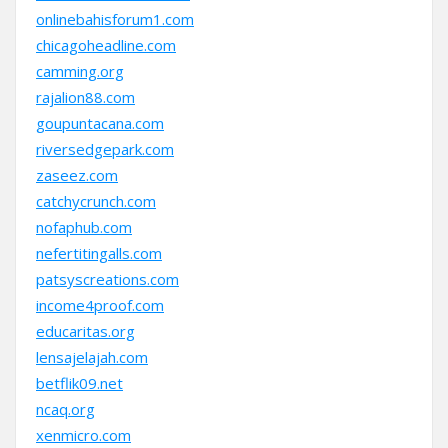
onlinebahisforum1.com
chicagoheadline.com
camming.org
rajalion88.com
goupuntacana.com
riversedgepark.com
zaseez.com
catchycrunch.com
nofaphub.com
nefertitingalls.com
patsyscreations.com
income4proof.com
educaritas.org
lensajelajah.com
betflik09.net
ncaq.org
xenmicro.com