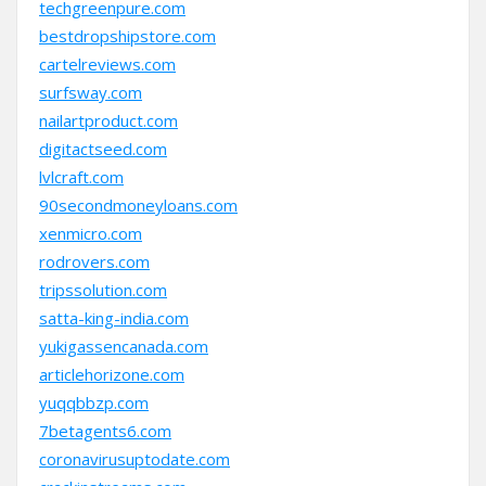
techgreenpure.com
bestdropshipstore.com
cartelreviews.com
surfsway.com
nailartproduct.com
digitactseed.com
lvlcraft.com
90secondmoneyloans.com
xenmicro.com
rodrovers.com
tripssolution.com
satta-king-india.com
yukigassencanada.com
articlehorizone.com
yuqqbbzp.com
7betagents6.com
coronavirusuptodate.com