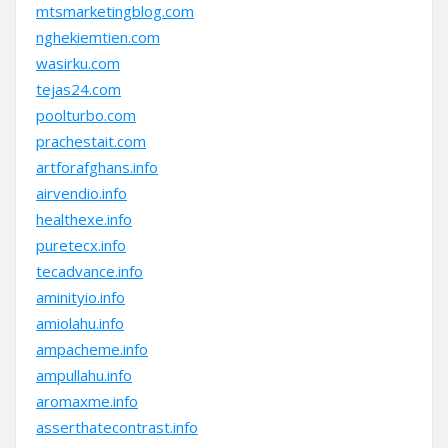
mtsmarketingblog.com
nghekiemtien.com
wasirku.com
tejas24.com
poolturbo.com
prachestait.com
artforafghans.info
airvendio.info
healthexe.info
puretecx.info
tecadvance.info
aminityio.info
amiolahu.info
ampacheme.info
ampullahu.info
aromaxme.info
asserthatecontrast.info