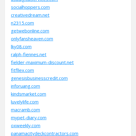
socialhoppers.com
creativedream.net
n2315.com
getwebonline.com
onlyfansheaven.com
lky08.com
ralph-fiennes.net
fielder-maximum-discount.net
fitfllex.com
genesisbusinesscredit.com
inforuang.com
kindsmarket.com
luvelylife.com
macramb.com
mypet-diary.com
oxweekly.com
panamacitydeckcontractors.com