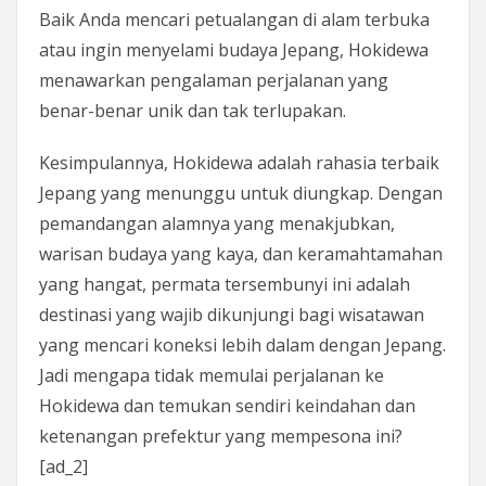
Baik Anda mencari petualangan di alam terbuka
atau ingin menyelami budaya Jepang, Hokidewa
menawarkan pengalaman perjalanan yang
benar-benar unik dan tak terlupakan.
Kesimpulannya, Hokidewa adalah rahasia terbaik
Jepang yang menunggu untuk diungkap. Dengan
pemandangan alamnya yang menakjubkan,
warisan budaya yang kaya, dan keramahtamahan
yang hangat, permata tersembunyi ini adalah
destinasi yang wajib dikunjungi bagi wisatawan
yang mencari koneksi lebih dalam dengan Jepang.
Jadi mengapa tidak memulai perjalanan ke
Hokidewa dan temukan sendiri keindahan dan
ketenangan prefektur yang mempesona ini?
[ad_2]