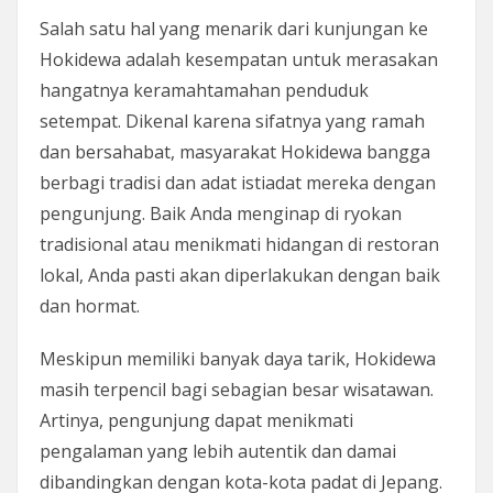
Salah satu hal yang menarik dari kunjungan ke
Hokidewa adalah kesempatan untuk merasakan
hangatnya keramahtamahan penduduk
setempat. Dikenal karena sifatnya yang ramah
dan bersahabat, masyarakat Hokidewa bangga
berbagi tradisi dan adat istiadat mereka dengan
pengunjung. Baik Anda menginap di ryokan
tradisional atau menikmati hidangan di restoran
lokal, Anda pasti akan diperlakukan dengan baik
dan hormat.
Meskipun memiliki banyak daya tarik, Hokidewa
masih terpencil bagi sebagian besar wisatawan.
Artinya, pengunjung dapat menikmati
pengalaman yang lebih autentik dan damai
dibandingkan dengan kota-kota padat di Jepang.