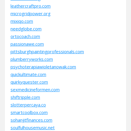
leathercraftpro.com
microgridpower.org
mixiqo.com
needglobe.com
ortocoach.com
passionawe.com
pittsburghpaintingprofessionals.com
plumberryworks.com
psychoterapiawioletanowak.com
quickultimate.com
quirkyquester.com
sexmedicineformen.com
shiftripple.com
slotterpercaya.co
smartcoolbox.com
sohanjitfinances.com
soulfulhousemusic.net