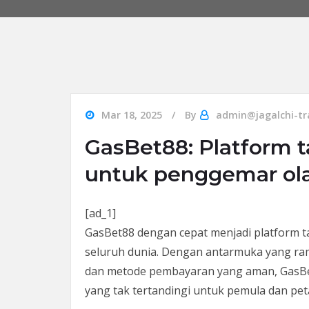
Mar 18, 2025
By
admin@jagalchi-t
GasBet88: Platform t
untuk penggemar ol
[ad_1]
GasBet88 dengan cepat menjadi platform t
seluruh dunia. Dengan antarmuka yang ra
dan metode pembayaran yang aman, GasB
yang tak tertandingi untuk pemula dan pe