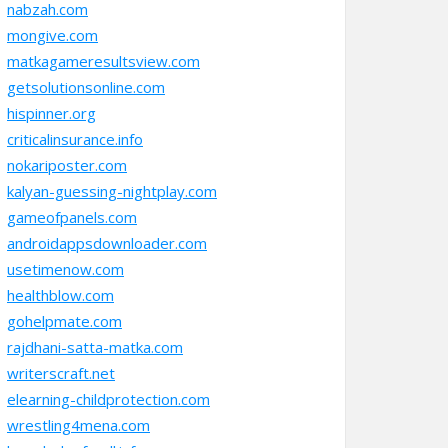
nabzah.com
mongive.com
matkagameresultsview.com
getsolutionsonline.com
hispinner.org
criticalinsurance.info
nokariposter.com
kalyan-guessing-nightplay.com
gameofpanels.com
androidappsdownloader.com
usetimenow.com
healthblow.com
gohelpmate.com
rajdhani-satta-matka.com
writerscraft.net
elearning-childprotection.com
wrestling4mena.com