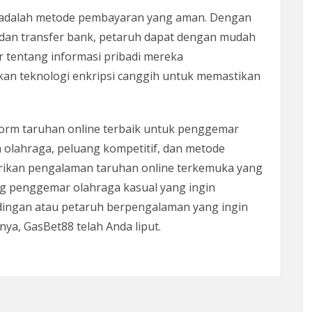
8 adalah metode pembayaran yang aman. Dengan
ik, dan transfer bank, petaruh dapat dengan mudah
 tentang informasi pribadi mereka
n teknologi enkripsi canggih untuk memastikan
form taruhan online terbaik untuk penggemar
 olahraga, peluang kompetitif, dan metode
ikan pengalaman taruhan online terkemuka yang
ng penggemar olahraga kasual yang ingin
ingan atau petaruh berpengalaman yang ingin
ya, GasBet88 telah Anda liput.