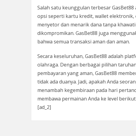
Salah satu keunggulan terbesar GasBet8
opsi seperti kartu kredit, wallet elektron
menyetor dan menarik dana tanpa khawatir
dikompromikan. GasBet88 juga menggunaka
bahwa semua transaksi aman dan aman.
Secara keseluruhan, GasBet88 adalah plat
olahraga. Dengan berbagai pilihan taruhan
pembayaran yang aman, GasBet88 member
tidak ada duanya. Jadi, apakah Anda seora
menambah kegembiraan pada hari pertand
membawa permainan Anda ke level berikutn
[ad_2]