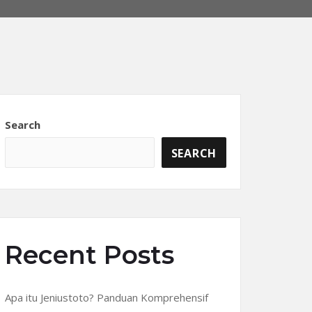
Search
SEARCH
Recent Posts
Apa itu Jeniustoto? Panduan Komprehensif