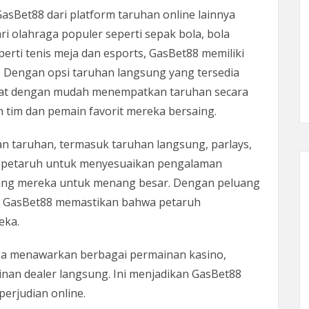
asBet88 dari platform taruhan online lainnya
ri olahraga populer seperti sepak bola, bola
perti tenis meja dan esports, GasBet88 memiliki
 Dengan opsi taruhan langsung yang tersedia
apat dengan mudah menempatkan taruhan secara
 tim dan pemain favorit mereka bersaing.
n taruhan, termasuk taruhan langsung, parlays,
an petaruh untuk menyesuaikan pengalaman
ang mereka untuk menang besar. Dengan peluang
r, GasBet88 memastikan bahwa petaruh
eka.
uga menawarkan berbagai permainan kasino,
inan dealer langsung. Ini menjadikan GasBet88
perjudian online.