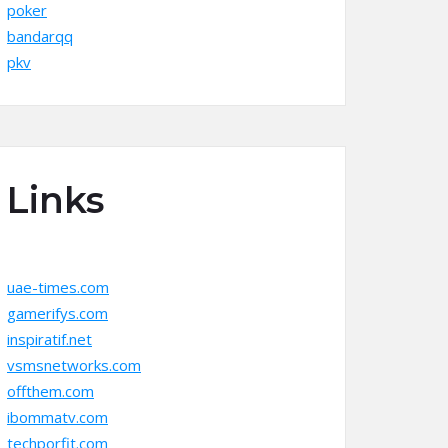
poker
bandarqq
pkv
Links
uae-times.com
gamerifys.com
inspiratif.net
vsmsnetworks.com
offthem.com
ibommatv.com
techporfit.com