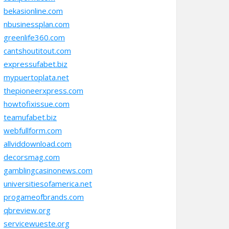
bekasionline.com
nbusinessplan.com
greenlife360.com
cantshoutitout.com
expressufabet.biz
mypuertoplata.net
thepioneerxpress.com
howtofixissue.com
teamufabet.biz
webfullform.com
allviddownload.com
decorsmag.com
gamblingcasinonews.com
universitiesofamerica.net
progameofbrands.com
qbreview.org
servicewueste.org