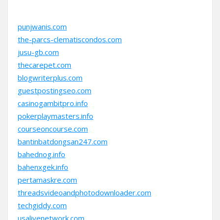
punjwanis.com
the-parcs-clematiscondos.com
jusu-gb.com
thecarepet.com
blogwriterplus.com
guestpostingseo.com
casinogambitpro.info
pokerplaymasters.info
courseoncourse.com
bantinbatdongsan247.com
bahednog.info
bahenxgek.info
pertamaskre.com
threadsvideoandphotodownloader.com
techgiddy.com
usalivenetwork.com