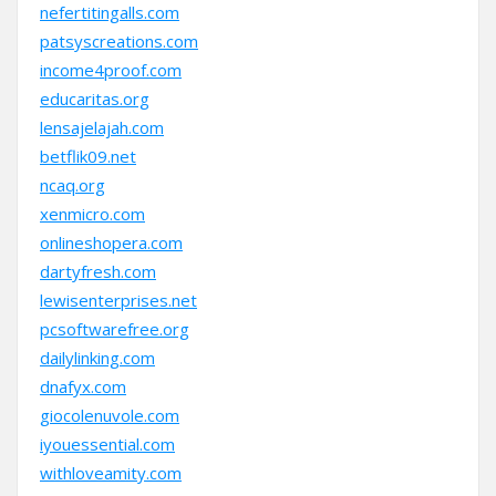
nefertitingalls.com
patsyscreations.com
income4proof.com
educaritas.org
lensajelajah.com
betflik09.net
ncaq.org
xenmicro.com
onlineshopera.com
dartyfresh.com
lewisenterprises.net
pcsoftwarefree.org
dailylinking.com
dnafyx.com
giocolenuvole.com
iyouessential.com
withloveamity.com