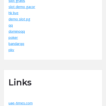
slot gratis
slot demo gacor
hk live
demo slot pg
qq
dominoqq
poker
bandarqq
pkv
Links
uae-times.com