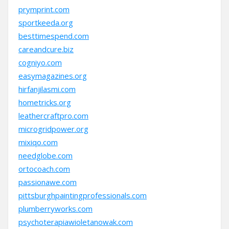
prymprint.com
sportkeeda.org
besttimespend.com
careandcure.biz
cogniyo.com
easymagazines.org
hirfanjilasmi.com
hometricks.org
leathercraftpro.com
microgridpower.org
mixiqo.com
needglobe.com
ortocoach.com
passionawe.com
pittsburghpaintingprofessionals.com
plumberryworks.com
psychoterapiawioletanowak.com