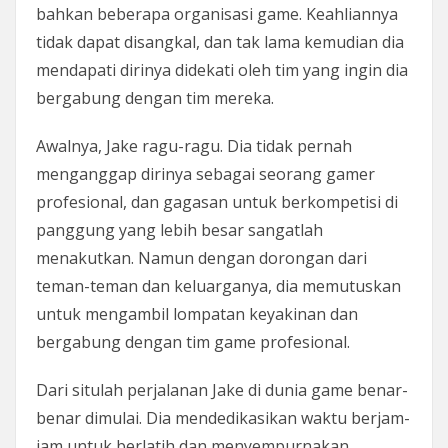
bahkan beberapa organisasi game. Keahliannya
tidak dapat disangkal, dan tak lama kemudian dia
mendapati dirinya didekati oleh tim yang ingin dia
bergabung dengan tim mereka.
Awalnya, Jake ragu-ragu. Dia tidak pernah
menganggap dirinya sebagai seorang gamer
profesional, dan gagasan untuk berkompetisi di
panggung yang lebih besar sangatlah
menakutkan. Namun dengan dorongan dari
teman-teman dan keluarganya, dia memutuskan
untuk mengambil lompatan keyakinan dan
bergabung dengan tim game profesional.
Dari situlah perjalanan Jake di dunia game benar-
benar dimulai. Dia mendedikasikan waktu berjam-
jam untuk berlatih dan menyempurnakan