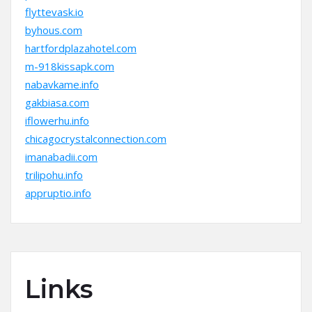
flyttevask.io
byhous.com
hartfordplazahotel.com
m-918kissapk.com
nabavkame.info
gakbiasa.com
iflowerhu.info
chicagocrystalconnection.com
imanabadii.com
trilipohu.info
appruptio.info
Links