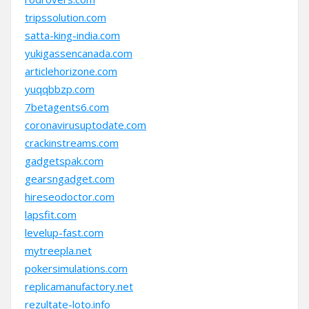
tripssolution.com
satta-king-india.com
yukigassencanada.com
articlehorizone.com
yuqqbbzp.com
7betagents6.com
coronavirusuptodate.com
crackinstreams.com
gadgetspak.com
gearsngadget.com
hireseodoctor.com
lapsfit.com
levelup-fast.com
mytreepla.net
pokersimulations.com
replicamanufactory.net
rezultate-loto.info