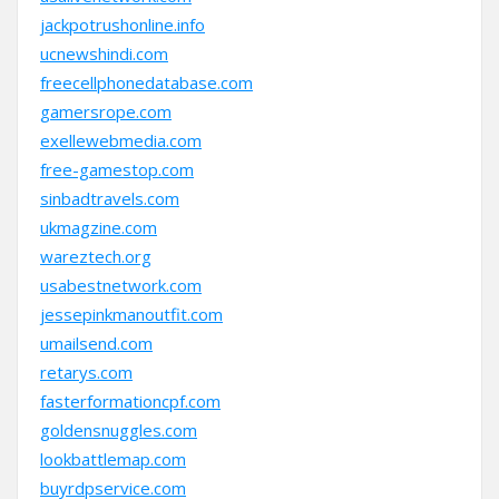
jackpotrushonline.info
ucnewshindi.com
freecellphonedatabase.com
gamersrope.com
exellewebmedia.com
free-gamestop.com
sinbadtravels.com
ukmagzine.com
wareztech.org
usabestnetwork.com
jessepinkmanoutfit.com
umailsend.com
retarys.com
fasterformationcpf.com
goldensnuggles.com
lookbattlemap.com
buyrdpservice.com