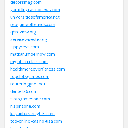
decorsmag.com
gamblingcasinonews.com
universitiesofamerica.net
progameofbrands.com
qbreview.org
servicewueste.org
zippyrevs.com
matkanumbernow.com
myjobcirculars.com
healthmoreoverfitness.com
topslotxgames.com
routerloggnet.net
dantella6.com
slotsgamesone.com
hispinzone.com
kalyanbazarnights.com
top-online-casino-usa.com