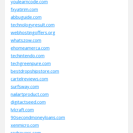
youlearncode.com
fxyatirim.com
abbuguide.com
technologyresult.com
webhostingoffers.org
whatszow.com
ehomeamerca.com
techintendo.com
techgreenpure.com
bestdropshipstore.com
cartelreviews.com
surfsway.com
nailartproduct.com
digitactseed.com
lvlcraft.com
90secondmoneyloans.com
xenmicro.com
rodrovers.com