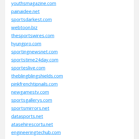
youthsmagazine.com
painaidee.net
sportsdarkest.com
webtoon.biz
thesportswires.com
hyungpro.com
sportingnewsnet.com
sportstime24day.com
sporteslive.com
theblingblingshields.com
pinkfrenchtipnails.com
newgamestv.com
sportsgallerys.com
sportsmirrors.net
datasports.net
atasehirescortu.net
engineeringtechub.com