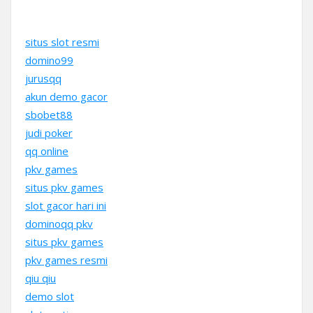
situs slot resmi
domino99
jurusqq
akun demo gacor
sbobet88
judi poker
qq online
pkv games
situs pkv games
slot gacor hari ini
dominoqq pkv
situs pkv games
pkv games resmi
qiu qiu
demo slot