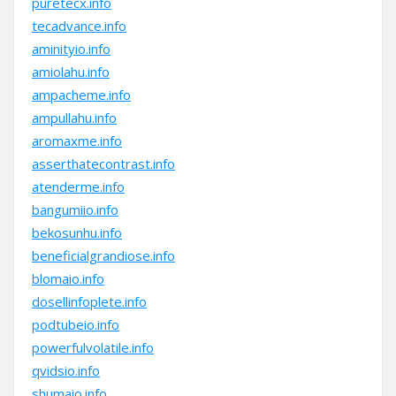
puretecx.info
tecadvance.info
aminityio.info
amiolahu.info
ampacheme.info
ampullahu.info
aromaxme.info
asserthatecontrast.info
atenderme.info
bangumiio.info
bekosunhu.info
beneficialgrandiose.info
blomaio.info
dosellinfoplete.info
podtubeio.info
powerfulvolatile.info
qvidsio.info
shumaio.info