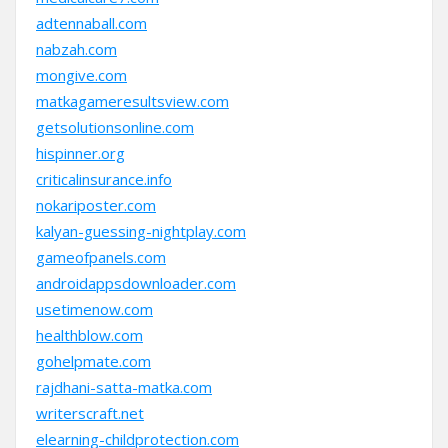
adtennaball.com
nabzah.com
mongive.com
matkagameresultsview.com
getsolutionsonline.com
hispinner.org
criticalinsurance.info
nokariposter.com
kalyan-guessing-nightplay.com
gameofpanels.com
androidappsdownloader.com
usetimenow.com
healthblow.com
gohelpmate.com
rajdhani-satta-matka.com
writerscraft.net
elearning-childprotection.com