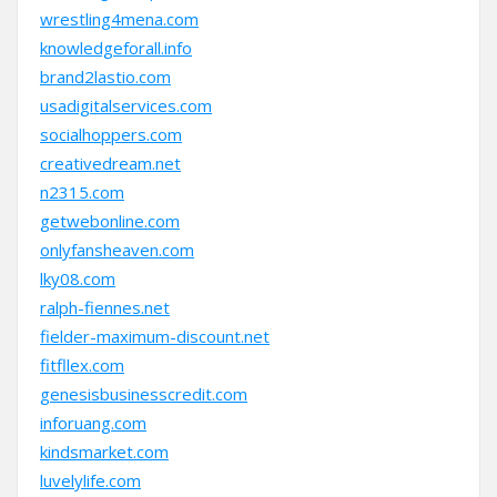
wrestling4mena.com
knowledgeforall.info
brand2lastio.com
usadigitalservices.com
socialhoppers.com
creativedream.net
n2315.com
getwebonline.com
onlyfansheaven.com
lky08.com
ralph-fiennes.net
fielder-maximum-discount.net
fitfllex.com
genesisbusinesscredit.com
inforuang.com
kindsmarket.com
luvelylife.com