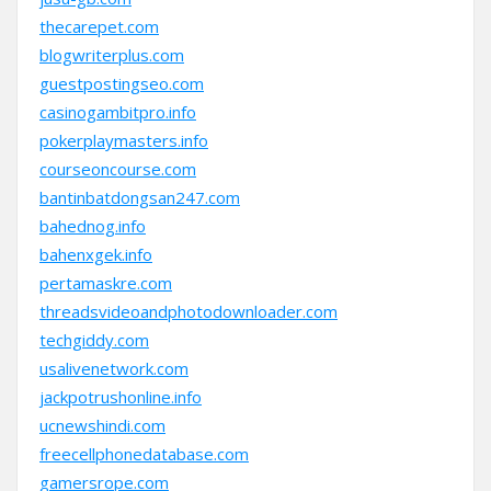
thecarepet.com
blogwriterplus.com
guestpostingseo.com
casinogambitpro.info
pokerplaymasters.info
courseoncourse.com
bantinbatdongsan247.com
bahednog.info
bahenxgek.info
pertamaskre.com
threadsvideoandphotodownloader.com
techgiddy.com
usalivenetwork.com
jackpotrushonline.info
ucnewshindi.com
freecellphonedatabase.com
gamersrope.com