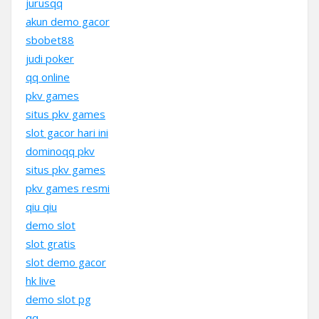
jurusqq
akun demo gacor
sbobet88
judi poker
qq online
pkv games
situs pkv games
slot gacor hari ini
dominoqq pkv
situs pkv games
pkv games resmi
qiu qiu
demo slot
slot gratis
slot demo gacor
hk live
demo slot pg
qq