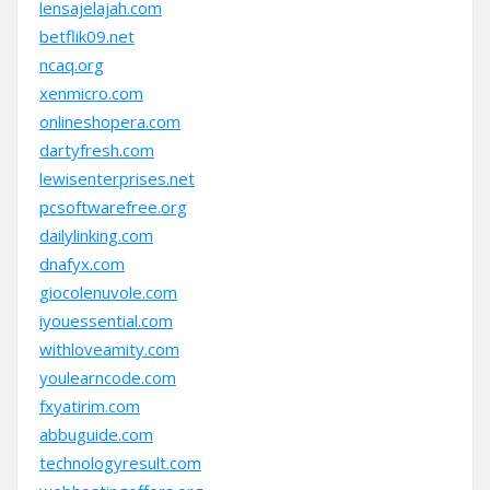
lensajelajah.com
betflik09.net
ncaq.org
xenmicro.com
onlineshopera.com
dartyfresh.com
lewisenterprises.net
pcsoftwarefree.org
dailylinking.com
dnafyx.com
giocolenuvole.com
iyouessential.com
withloveamity.com
youlearncode.com
fxyatirim.com
abbuguide.com
technologyresult.com