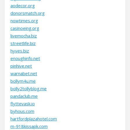
aodecor.org
donorsmatch.org
nowtimes.org
casinoeing.org
livemocha.biz
streetlife.biz
hyves.biz
enoughinfo.net
pinhive.net
warnabet.net
bollym4u.me
bolly2tollyblog.me
pandaclub.me
flyttevask.io
byhous.com
hartfordplazahotel.com
m-918kissapk.com