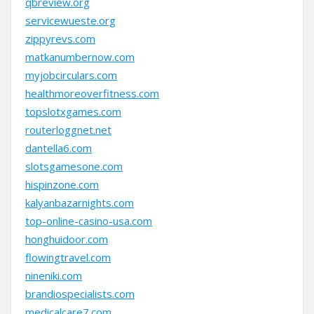
qbreview.org
servicewueste.org
zippyrevs.com
matkanumbernow.com
myjobcirculars.com
healthmoreoverfitness.com
topslotxgames.com
routerloggnet.net
dantella6.com
slotsgamesone.com
hispinzone.com
kalyanbazarnights.com
top-online-casino-usa.com
honghuidoor.com
flowingtravel.com
nineniki.com
brandiospecialists.com
medicalcare7.com