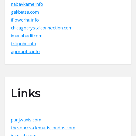
nabavkame.info
gakbiasa.com
iflowerhu.info
chicagocrystalconnection.com
imanabadii.com
trilipohu.info
appruptio.info
Links
punjwanis.com
the-parcs-clematiscondos.com
jusu-gb.com