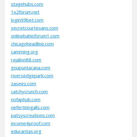
stagehubs.com
1x2forum.net
login99bet.com
secretcourtesans.com
onlinebahisforum1.com
chicagoheadline.com
camming.org
rajalion88.com
goupuntacana.com
riversedgepark.com
zaseez.com
catchycrunch.com
nofaphub.com
nefertitingalls.com
patsyscreations.com
income4proof.com
educaritas.org