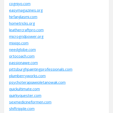
cogniyo.com
easymagazines.org
hirfanjilasmi.com
hometricks.org
leathercraftpro.com
microgridpower.org
mixiqo.com
needglobe.com
ortocoach.com
passionawe.com
pittsburghpaintingprofessionals.com
plumberryworks.com
psychoterapiawioletanowak.com
quickultimate.com
quirkyquester.com
sexmedicineformen.com
shiftripple.com