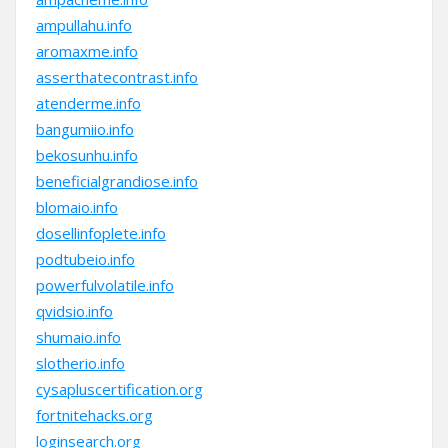
ampullahu.info
aromaxme.info
asserthatecontrast.info
atenderme.info
bangumiio.info
bekosunhu.info
beneficialgrandiose.info
blomaio.info
dosellinfoplete.info
podtubeio.info
powerfulvolatile.info
qvidsio.info
shumaio.info
slotherio.info
cysapluscertification.org
fortnitehacks.org
loginsearch.org