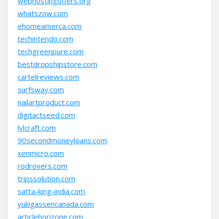
webhostingoffers.org
whatszow.com
ehomeamerca.com
techintendo.com
techgreenpure.com
bestdropshipstore.com
cartelreviews.com
surfsway.com
nailartproduct.com
digitactseed.com
lvlcraft.com
90secondmoneyloans.com
xenmicro.com
rodrovers.com
tripssolution.com
satta-king-india.com
yukigassencanada.com
articlehorizone.com