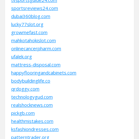
tvsportsguide24.com
sportsreviews24.com
dubai360blog.com
lucky77slot.org
growmefast.com
mahkotahokislot.com
onlinecancerpharm.com
ufalek.org
mattress-disposal.com
happyflooringandcabinets.com
bodybuildinglife.co
qrdoggy.com
technologygud.com
realshocknews.com
pickgb.com
healthmistakes.com
ksfashiondresses.com
patterntrader.org