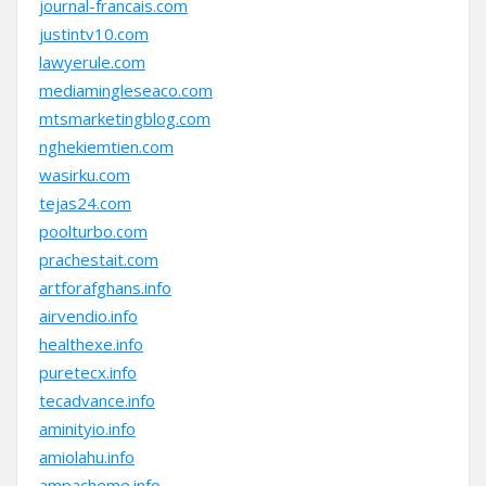
journal-francais.com
justintv10.com
lawyerule.com
mediamingleseaco.com
mtsmarketingblog.com
nghekiemtien.com
wasirku.com
tejas24.com
poolturbo.com
prachestait.com
artforafghans.info
airvendio.info
healthexe.info
puretecx.info
tecadvance.info
aminityio.info
amiolahu.info
ampacheme.info