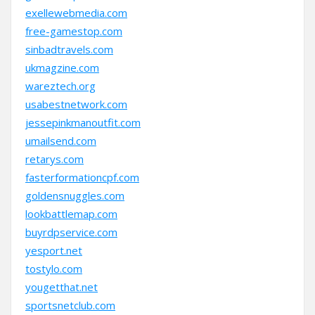
exellewebmedia.com
free-gamestop.com
sinbadtravels.com
ukmagzine.com
wareztech.org
usabestnetwork.com
jessepinkmanoutfit.com
umailsend.com
retarys.com
fasterformationcpf.com
goldensnuggles.com
lookbattlemap.com
buyrdpservice.com
yesport.net
tostylo.com
yougetthat.net
sportsnetclub.com