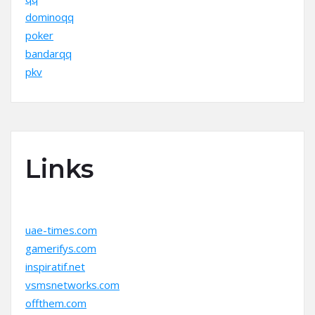
dominoqq
poker
bandarqq
pkv
Links
uae-times.com
gamerifys.com
inspiratif.net
vsmsnetworks.com
offthem.com