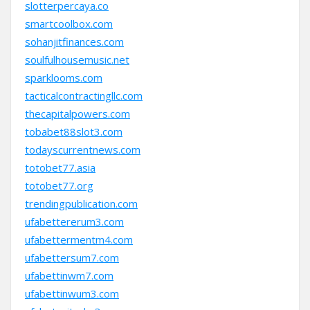
slotterpercaya.co
smartcoolbox.com
sohanjitfinances.com
soulfulhousemusic.net
sparklooms.com
tacticalcontractingllc.com
thecapitalpowers.com
tobabet88slot3.com
todayscurrentnews.com
totobet77.asia
totobet77.org
trendingpublication.com
ufabettererum3.com
ufabettermentm4.com
ufabettersum7.com
ufabettinwm7.com
ufabettinwum3.com