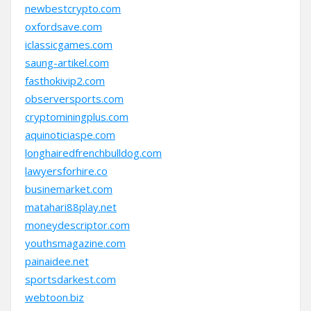
newbestcrypto.com
oxfordsave.com
iclassicgames.com
saung-artikel.com
fasthokivip2.com
observersports.com
cryptominingplus.com
aquinoticiaspe.com
longhairedfrenchbulldog.com
lawyersforhire.co
businemarket.com
matahari88play.net
moneydescriptor.com
youthsmagazine.com
painaidee.net
sportsdarkest.com
webtoon.biz