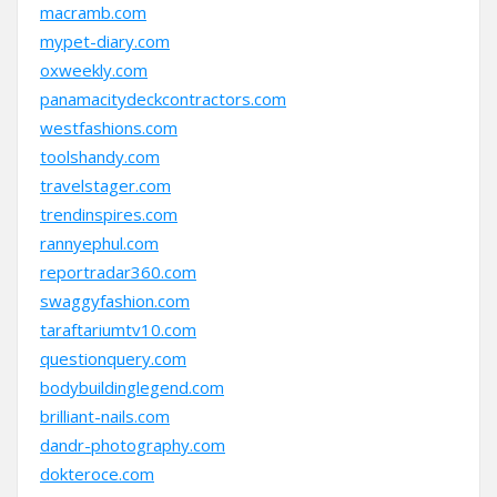
macramb.com
mypet-diary.com
oxweekly.com
panamacitydeckcontractors.com
westfashions.com
toolshandy.com
travelstager.com
trendinspires.com
rannyephul.com
reportradar360.com
swaggyfashion.com
taraftariumtv10.com
questionquery.com
bodybuildinglegend.com
brilliant-nails.com
dandr-photography.com
dokteroce.com