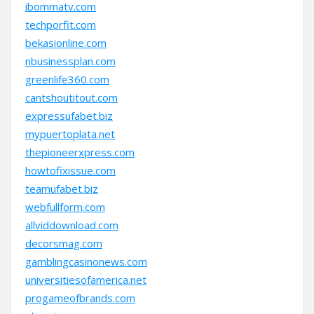
ibommatv.com
techporfit.com
bekasionline.com
nbusinessplan.com
greenlife360.com
cantshoutitout.com
expressufabet.biz
mypuertoplata.net
thepioneerxpress.com
howtofixissue.com
teamufabet.biz
webfullform.com
allviddownload.com
decorsmag.com
gamblingcasinonews.com
universitiesofamerica.net
progameofbrands.com