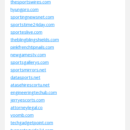
thesportswires.com
hyungpro.com
sportingnewsnet.com
sportstime24day.com
sporteslive.com
theblingblingshields.com
pinkfrenchtipnails.com
newgamestv.com
sportsgallerys.com
sportsmirrors.net
datasports.net
atasehirescortu.net
engineeringtechub.com
jerryescorts.com
attorneylegal.co
voomb.com
techgadgetpoint.com