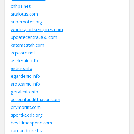
cnhpa.net
sitalotus.com
supernotes.org
worldsportsempires.com
updatecentral360.com
katamastah.com
zqscore.net
aseleraio.info
asticio.info
egardenio.info
arxteamio.info
getalexio.info
accountaudittaxcon.com
prymprint.com
sportkeeda.org
besttimespend.com
careandcure.biz