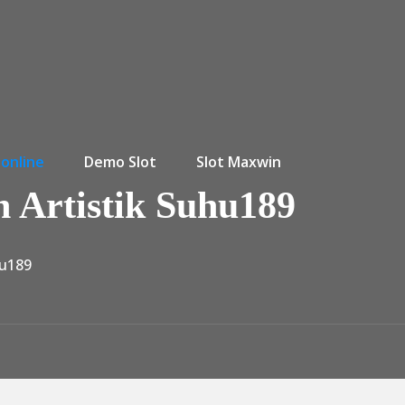
 online
Demo Slot
Slot Maxwin
 Artistik Suhu189
hu189