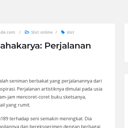
ade.com
Slot online
slot
ahakarya: Perjalanan
dalah seniman berbakat yang perjalanannya dari
rasi. Perjalanan artistiknya dimulai pada usia
jam-jam mencoret-coret buku sketsanya,
il yang rumit.
u189 terhadap seni semakin meningkat. Dia
ampilannya dan bereksperimen dengan berbagai