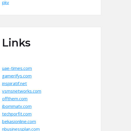
pkv
Links
uae-times.com
gamerifys.com
inspiratif.net
vsmsnetworks.com
offthem.com
ibommatv.com
techporfit.com
bekasionline.com
nbusinessplan.com