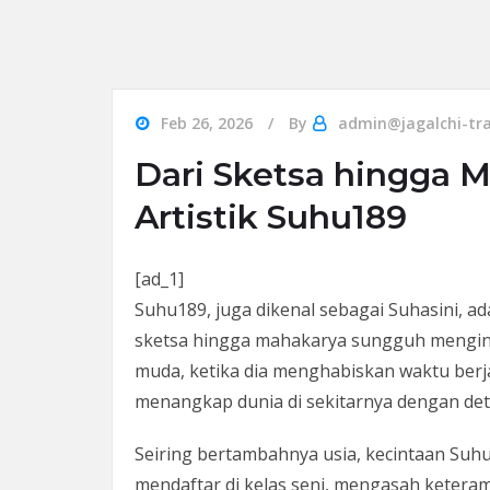
Feb 26, 2026
By
admin@jagalchi-tr
Dari Sketsa hingga M
Artistik Suhu189
[ad_1]
Suhu189, juga dikenal sebagai Suhasini, a
sketsa hingga mahakarya sungguh menginspi
muda, ketika dia menghabiskan waktu ber
menangkap dunia di sekitarnya dengan deta
Seiring bertambahnya usia, kecintaan Suh
mendaftar di kelas seni, mengasah keter