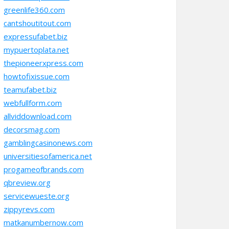
greenlife360.com
cantshoutitout.com
expressufabet.biz
mypuertoplata.net
thepioneerxpress.com
howtofixissue.com
teamufabet.biz
webfullform.com
allviddownload.com
decorsmag.com
gamblingcasinonews.com
universitiesofamerica.net
progameofbrands.com
qbreview.org
servicewueste.org
zippyrevs.com
matkanumbernow.com