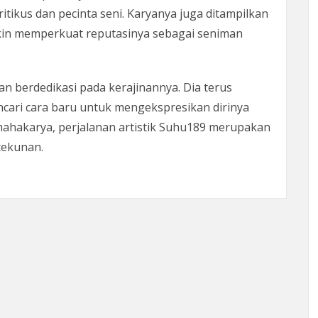
tikus dan pecinta seni. Karyanya juga ditampilkan
akin memperkuat reputasinya sebagai seniman
an berdedikasi pada kerajinannya. Dia terus
ncari cara baru untuk mengekspresikan dirinya
 mahakarya, perjalanan artistik Suhu189 merupakan
tekunan.