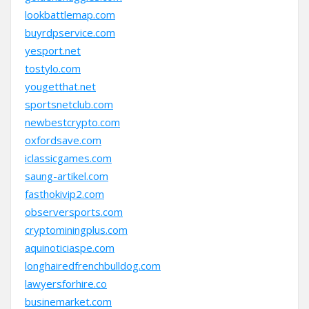
lookbattlemap.com
buyrdpservice.com
yesport.net
tostylo.com
yougetthat.net
sportsnetclub.com
newbestcrypto.com
oxfordsave.com
iclassicgames.com
saung-artikel.com
fasthokivip2.com
observersports.com
cryptominingplus.com
aquinoticiaspe.com
longhairedfrenchbulldog.com
lawyersforhire.co
businemarket.com