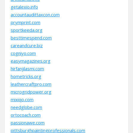
getalexio.info
accountaudittaxcon.com
prymprint.com
sportkeeda.org
besttimespend.com
careandcure.biz
cogniyo.com
easymagazines.org
hirfanjilasmi.com
hometricks.org
leathercraftpro.com
microgridpower.org
mixiqo.com
needglobe.com
ortocoach.com
passionawe.com
pittsburghpaintingprofessionals.com