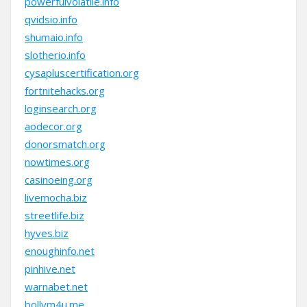
powerfulvolatile.info
qvidsio.info
shumaio.info
slotherio.info
cysapluscertification.org
fortnitehacks.org
loginsearch.org
aodecor.org
donorsmatch.org
nowtimes.org
casinoeing.org
livemocha.biz
streetlife.biz
hyves.biz
enoughinfo.net
pinhive.net
warnabet.net
bollym4u.me