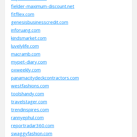
fielder-maximum-discount.net
fitfllex.com
genesisbusinesscredit.com
inforuang.com
kindsmarket.com
luvelylife.com
macramb.com
mypet-diary.com
oxweekly.com
panamacitydeckcontractors.com
westfashions.com
toolshandy.com
travelstager.com
trendinspires.com
rannyephul.com
reportradar360.com
swaggyfashion.com