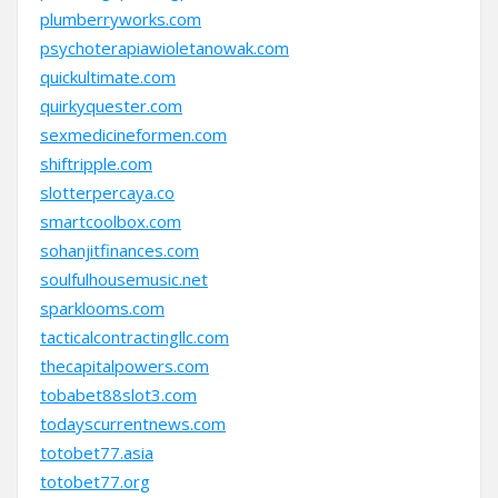
plumberryworks.com
psychoterapiawioletanowak.com
quickultimate.com
quirkyquester.com
sexmedicineformen.com
shiftripple.com
slotterpercaya.co
smartcoolbox.com
sohanjitfinances.com
soulfulhousemusic.net
sparklooms.com
tacticalcontractingllc.com
thecapitalpowers.com
tobabet88slot3.com
todayscurrentnews.com
totobet77.asia
totobet77.org