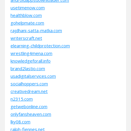
androidappsdownloader.com
usetimenow.com
healthblow.com
gohelpmate.com
rajdhani-satta-matka.com
writerscraft.net
elearning-childprotection.com
wrestling4mena.com
knowledgeforall.info
brand2lastio.com
usadigitalservices.com
socialhoppers.com
creativedream.net
n2315.com
getwebonline.com
onlyfansheaven.com
lky08.com
ralph-fiennes.net