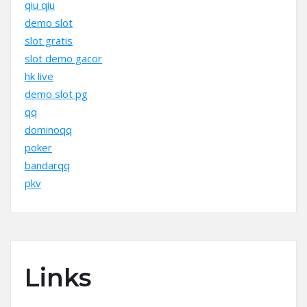
qiu qiu
demo slot
slot gratis
slot demo gacor
hk live
demo slot pg
qq
dominoqq
poker
bandarqq
pkv
Links