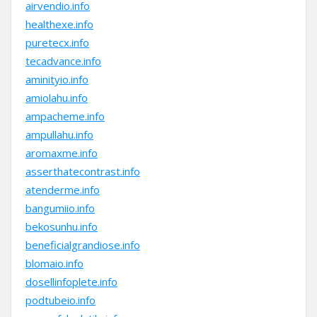
airvendio.info
healthexe.info
puretecx.info
tecadvance.info
aminityio.info
amiolahu.info
ampacheme.info
ampullahu.info
aromaxme.info
asserthatecontrast.info
atenderme.info
bangumiio.info
bekosunhu.info
beneficialgrandiose.info
blomaio.info
dosellinfoplete.info
podtubeio.info