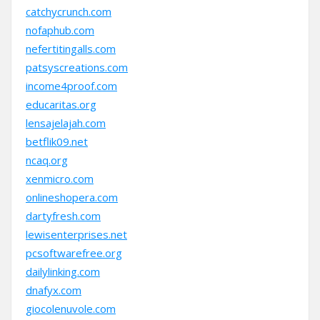
catchycrunch.com
nofaphub.com
nefertitingalls.com
patsyscreations.com
income4proof.com
educaritas.org
lensajelajah.com
betflik09.net
ncaq.org
xenmicro.com
onlineshopera.com
dartyfresh.com
lewisenterprises.net
pcsoftwarefree.org
dailylinking.com
dnafyx.com
giocolenuvole.com