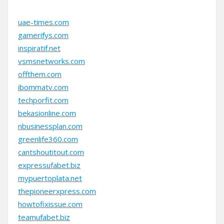
uae-times.com
gamerifys.com
inspiratif.net
vsmsnetworks.com
offthem.com
ibommatv.com
techporfit.com
bekasionline.com
nbusinessplan.com
greenlife360.com
cantshoutitout.com
expressufabet.biz
mypuertoplata.net
thepioneerxpress.com
howtofixissue.com
teamufabet.biz