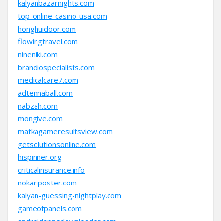
kalyanbazarnights.com
top-online-casino-usa.com
honghuidoor.com
flowingtravel.com
nineniki.com
brandiospecialists.com
medicalcare7.com
adtennaball.com
nabzah.com
mongive.com
matkagameresultsview.com
getsolutionsonline.com
hispinner.org
criticalinsurance.info
nokariposter.com
kalyan-guessing-nightplay.com
gameofpanels.com