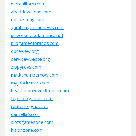
webfullform.com
allviddownload.com
decorsmag.com
gamblingcasinonews.com
universitiesofamerica.net
progameofbrands.com
qbreview.org
servicewueste.org
zippyrevs.com
matkanumbernow.com
myjobcirculars.com
healthmoreoverfitness.com
topslotxgames.com
routerloggnet.net
dantella6.com
slotsgamesone.com
hispinzone.com