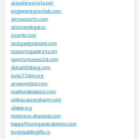
atasehirescortu.net
engineeringtechub.com
jerryescorts.com
attorneylegal.co
voomb.com
techgadgetpoint.com
tvsportsguide24.com
sportsreviews24.com
dubai360blog.com
lucky77slot.org
growmefast.com
mahkotahokislot.com
onlinecancerpharm.com
ufalek.org
mattress-disposal.com
happyflooringandcabinets.com
bodybuildinglife.co