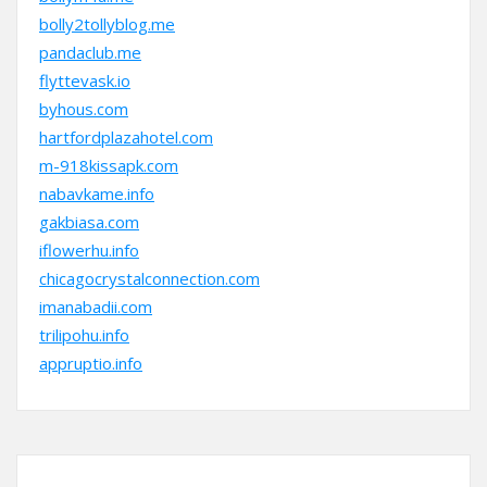
bolly2tollyblog.me
pandaclub.me
flyttevask.io
byhous.com
hartfordplazahotel.com
m-918kissapk.com
nabavkame.info
gakbiasa.com
iflowerhu.info
chicagocrystalconnection.com
imanabadii.com
trilipohu.info
appruptio.info