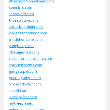
90secondmoneyloans.com
xenmicro.com
rodrovers.com
tripssolution.com
satta-king-india.com
yukigassencanada.com
articlehorizone.com
yuqqbbzp.com
7betagents6.com
coronavirusuptodate.com
crackinstreams.com
gadgetspak.com
gearsngadget.com
hireseodoctor.com
lapsfit.com
levelup-fast.com
mytreepla.net
pokersimulations.com