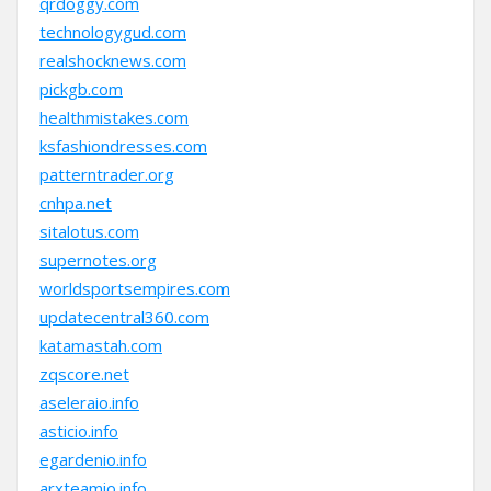
qrdoggy.com
technologygud.com
realshocknews.com
pickgb.com
healthmistakes.com
ksfashiondresses.com
patterntrader.org
cnhpa.net
sitalotus.com
supernotes.org
worldsportsempires.com
updatecentral360.com
katamastah.com
zqscore.net
aseleraio.info
asticio.info
egardenio.info
arxteamio.info