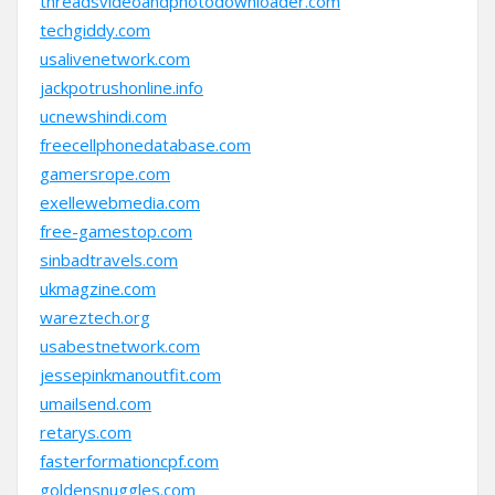
threadsvideoandphotodownloader.com
techgiddy.com
usalivenetwork.com
jackpotrushonline.info
ucnewshindi.com
freecellphonedatabase.com
gamersrope.com
exellewebmedia.com
free-gamestop.com
sinbadtravels.com
ukmagzine.com
wareztech.org
usabestnetwork.com
jessepinkmanoutfit.com
umailsend.com
retarys.com
fasterformationcpf.com
goldensnuggles.com