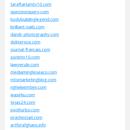
taraftariumtv10.com
questionquery.com
bodybuildinglegend.com
brilliant-nails.com
dandr-photography.com
dokteroce.com
journal-francais.com
justintv10.com
lawyerule.com
mediamingleseaco.com
mtsmarketingblog.com
nghekiemtien.com
wasirku.com
tejas24.com
poolturbo.com
prachestait.com
artforafghans.info