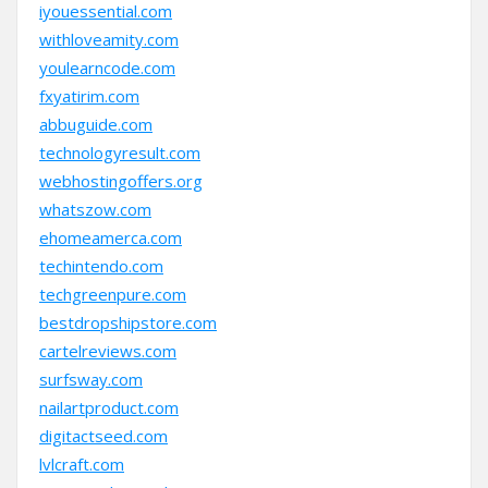
iyouessential.com
withloveamity.com
youlearncode.com
fxyatirim.com
abbuguide.com
technologyresult.com
webhostingoffers.org
whatszow.com
ehomeamerca.com
techintendo.com
techgreenpure.com
bestdropshipstore.com
cartelreviews.com
surfsway.com
nailartproduct.com
digitactseed.com
lvlcraft.com