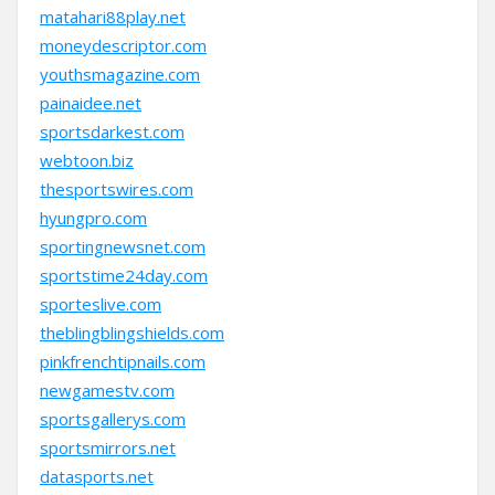
matahari88play.net
moneydescriptor.com
youthsmagazine.com
painaidee.net
sportsdarkest.com
webtoon.biz
thesportswires.com
hyungpro.com
sportingnewsnet.com
sportstime24day.com
sporteslive.com
theblingblingshields.com
pinkfrenchtipnails.com
newgamestv.com
sportsgallerys.com
sportsmirrors.net
datasports.net