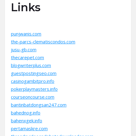
Links
punjwanis.com
the-parcs-clematiscondos.com
jusu-gb.com
thecarepet.com
blogwriterplus.com
guestpostingseo.com
casinogambitpro.info
pokerplaymasters.info
courseoncourse.com
bantinbatdongsan247.com
bahednog.info
bahenxgek.info
pertamaskre.com