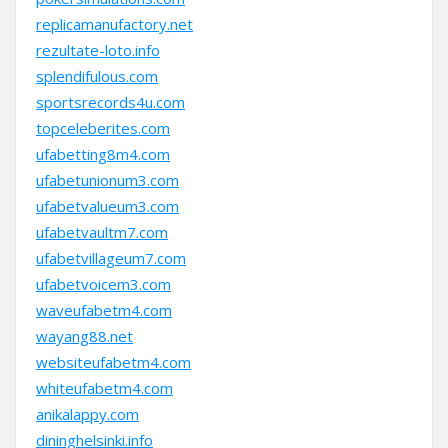
replicamanufactory.net
rezultate-loto.info
splendifulous.com
sportsrecords4u.com
topceleberites.com
ufabetting8m4.com
ufabetunionum3.com
ufabetvalueum3.com
ufabetvaultm7.com
ufabetvillageum7.com
ufabetvoicem3.com
waveufabetm4.com
wayang88.net
websiteufabetm4.com
whiteufabetm4.com
anikalappy.com
dininghelsinki.info